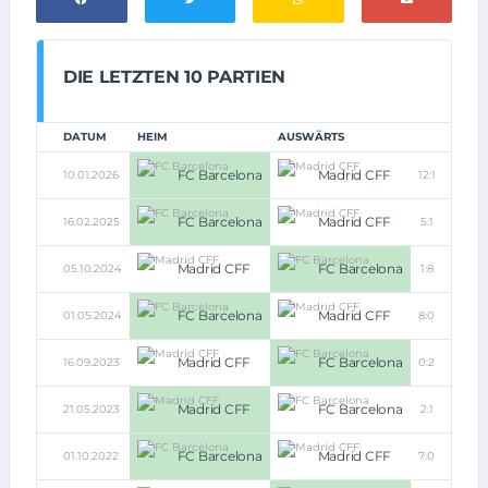
DIE LETZTEN 10 PARTIEN
DATUM
HEIM
AUSWÄRTS
FC Barcelona
Madrid CFF
10.01.2026
12:1
FC Barcelona
Madrid CFF
16.02.2025
5:1
Madrid CFF
FC Barcelona
05.10.2024
1:8
FC Barcelona
Madrid CFF
01.05.2024
8:0
Madrid CFF
FC Barcelona
16.09.2023
0:2
Madrid CFF
FC Barcelona
21.05.2023
2:1
FC Barcelona
Madrid CFF
01.10.2022
7:0