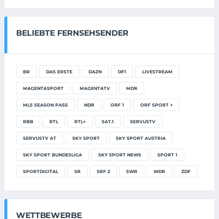
BELIEBTE FERNSEHSENDER
BR
DAS ERSTE
DAZN
DF1
LIVESTREAM
MAGENTASPORT
MAGENTATV
MDR
MLS SEASON PASS
NDR
ORF 1
ORF SPORT +
RBB
RTL
RTL+
SAT.1
SERVUSTV
SERVUSTV AT
SKY SPORT
SKY SPORT AUSTRIA
SKY SPORT BUNDESLIGA
SKY SPORT NEWS
SPORT 1
SPORTDIGITAL
SR
SRF 2
SWR
WDR
ZDF
WETTBEWERBE