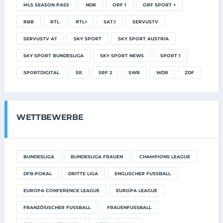
MLS SEASON PASS
NDR
ORF 1
ORF SPORT +
RBB
RTL
RTL+
SAT.1
SERVUSTV
SERVUSTV AT
SKY SPORT
SKY SPORT AUSTRIA
SKY SPORT BUNDESLIGA
SKY SPORT NEWS
SPORT 1
SPORTDIGITAL
SR
SRF 2
SWR
WDR
ZDF
WETTBEWERBE
BUNDESLIGA
BUNDESLIGA FRAUEN
CHAMPIONS LEAGUE
DFB-POKAL
DRITTE LIGA
ENGLISCHER FUSSBALL
EUROPA CONFERENCE LEAGUE
EUROPA LEAGUE
FRANZÖSISCHER FUSSBALL
FRAUENFUSSBALL