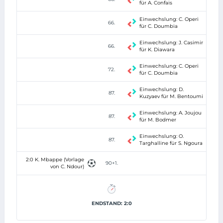
für A. Confais
Einwechslung: C. Operi
66.
für C. Doumbia
Einwechslung: J. Casimir
66.
für K. Diawara
Einwechslung: C. Operi
72.
für C. Doumbia
Einwechslung: D.
87.
Kuzyaev für M. Bentoumi
Einwechslung: A. Joujou
87.
für M. Bodmer
Einwechslung: O.
87.
Targhalline für S. Ngoura
2:0 K. Mbappe (Vorlage
90+1.
von C. Ndour)
ENDSTAND: 2:0