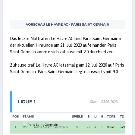
VORSCHAU LE HAVRE AC - PARIS SAINT GERMAIN
Das letzte Mal trafen Le Havre AC und Paris Saint Germain in
der aktuellen Hinrunde am 21. Juli 2023 aufeinander. Paris
Saint Germain konnte sich zuhause mit 2:0 durchsetzen.
Zuhause traf Le Havre AC letztmalig am 12. Juli 2020 auf Paris
Saint Germain. Paris Saint Germain siegte auswärts mit 9:0.
LIGUE 1
Stand: 03.06.2023
POS
TEAMS
SPIELE
S
U
N
TORE
TD
PU
Paris Saint Germain
1
38
27
4
7
89:40
+49