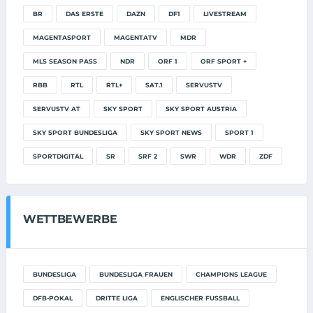
BR
DAS ERSTE
DAZN
DF1
LIVESTREAM
MAGENTASPORT
MAGENTATV
MDR
MLS SEASON PASS
NDR
ORF 1
ORF SPORT +
RBB
RTL
RTL+
SAT.1
SERVUSTV
SERVUSTV AT
SKY SPORT
SKY SPORT AUSTRIA
SKY SPORT BUNDESLIGA
SKY SPORT NEWS
SPORT 1
SPORTDIGITAL
SR
SRF 2
SWR
WDR
ZDF
WETTBEWERBE
BUNDESLIGA
BUNDESLIGA FRAUEN
CHAMPIONS LEAGUE
DFB-POKAL
DRITTE LIGA
ENGLISCHER FUSSBALL