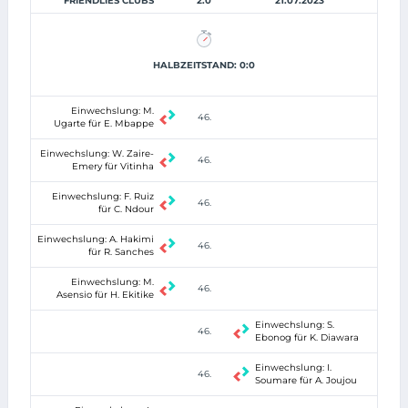
FRIENDLIES CLUBS
2:0
21.07.2023
HALBZEITSTAND: 0:0
Einwechslung: M.
46.
Ugarte für E. Mbappe
Einwechslung: W. Zaire-
46.
Emery für Vitinha
Einwechslung: F. Ruiz
46.
für C. Ndour
Einwechslung: A. Hakimi
46.
für R. Sanches
Einwechslung: M.
46.
Asensio für H. Ekitike
Einwechslung: S.
46.
Ebonog für K. Diawara
Einwechslung: I.
46.
Soumare für A. Joujou