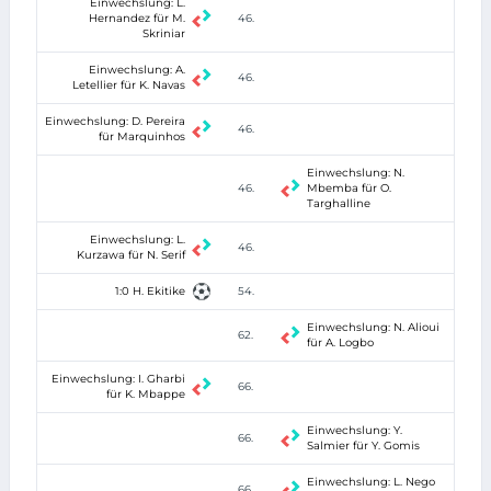
Einwechslung: L.
Hernandez für M.
46.
Skriniar
Einwechslung: A.
46.
Letellier für K. Navas
Einwechslung: D. Pereira
46.
für Marquinhos
Einwechslung: N.
46.
Mbemba für O.
Targhalline
Einwechslung: L.
46.
Kurzawa für N. Serif
1:0 H. Ekitike
54.
Einwechslung: N. Alioui
62.
für A. Logbo
Einwechslung: I. Gharbi
66.
für K. Mbappe
Einwechslung: Y.
66.
Salmier für Y. Gomis
Einwechslung: L. Nego
66.