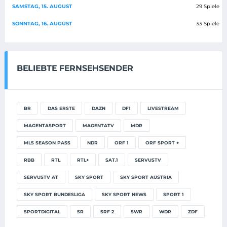
SAMSTAG, 15. AUGUST
29 Spiele
SONNTAG, 16. AUGUST
33 Spiele
BELIEBTE FERNSEHSENDER
BR
DAS ERSTE
DAZN
DF1
LIVESTREAM
MAGENTASPORT
MAGENTATV
MDR
MLS SEASON PASS
NDR
ORF 1
ORF SPORT +
RBB
RTL
RTL+
SAT.1
SERVUSTV
SERVUSTV AT
SKY SPORT
SKY SPORT AUSTRIA
SKY SPORT BUNDESLIGA
SKY SPORT NEWS
SPORT 1
SPORTDIGITAL
SR
SRF 2
SWR
WDR
ZDF