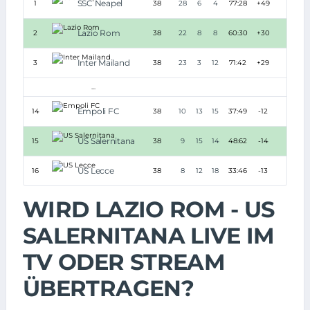
SSC Neapel
1
38
28
6
4
77:28
+49
90
Lazio Rom
2
38
22
8
8
60:30
+30
74
Inter Mailand
3
38
23
3
12
71:42
+29
72
...
Empoli FC
14
38
10
13
15
37:49
-12
43
US Salernitana
15
38
9
15
14
48:62
-14
42
US Lecce
16
38
8
12
18
33:46
-13
36
WIRD LAZIO ROM - US
SALERNITANA LIVE IM
TV ODER STREAM
ÜBERTRAGEN?