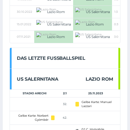
Lazio Rom
US Salernitana
30.10.2022
1:3
US Salernitana
Lazio Rom
15.01.2022
0:3
Lazio Rom
US Salernitana
07.11.2021
3:0
DAS LETZTE FUSSBALLSPIEL
US SALERNITANA
LAZIO ROM
STADIO ARECHI
2:1
25.11.2023
Gelbe Karte: Manuel
32.
Lazzari
Gelbe Karte: Norbert
42.
Gyömbér
0:1 C. Immobile