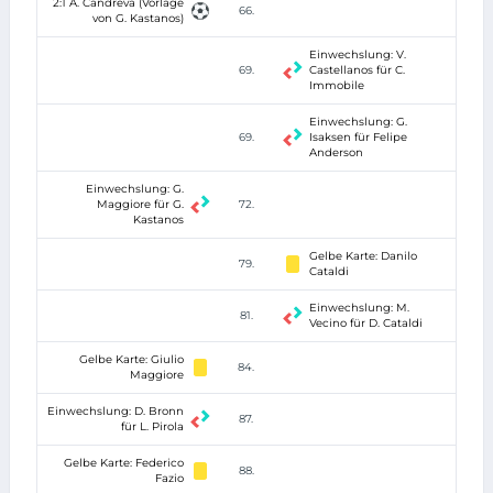
2:1 A. Candreva (Vorlage
66.
von G. Kastanos)
Einwechslung: V.
69.
Castellanos für C.
Immobile
Einwechslung: G.
69.
Isaksen für Felipe
Anderson
Einwechslung: G.
Maggiore für G.
72.
Kastanos
Gelbe Karte: Danilo
79.
Cataldi
Einwechslung: M.
81.
Vecino für D. Cataldi
Gelbe Karte: Giulio
84.
Maggiore
Einwechslung: D. Bronn
87.
für L. Pirola
Gelbe Karte: Federico
88.
Fazio