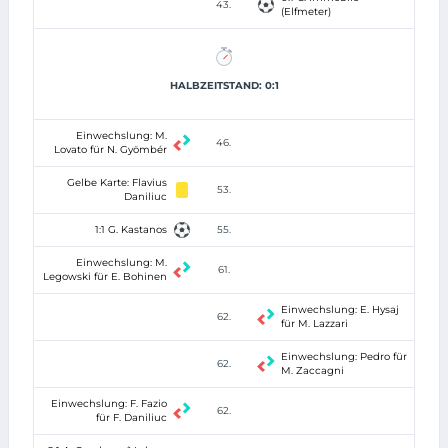
43.
(Elfmeter)
HALBZEITSTAND: 0:1
Einwechslung: M.
46.
Lovato für N. Gyömbér
Gelbe Karte: Flavius
53.
Daniliuc
1:1 G. Kastanos
55.
Einwechslung: M.
61.
Legowski für E. Bohinen
Einwechslung: E. Hysaj
62.
für M. Lazzari
Einwechslung: Pedro für
62.
M. Zaccagni
Einwechslung: F. Fazio
62.
für F. Daniliuc