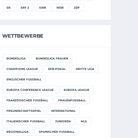
SR
SRF 2
SWR
WDR
ZDF
WETTBEWERBE
BUNDESLIGA
BUNDESLIGA FRAUEN
CHAMPIONS LEAGUE
DFB-POKAL
DRITTE LIGA
ENGLISCHER FUSSBALL
EUROPA CONFERENCE LEAGUE
EUROPA LEAGUE
FRANZÖSISCHER FUSSBALL
FRAUENFUSSBALL
FREUNDSCHAFTSSPIEL
INTERNATIONAL
ITALIENISCHER FUSSBALL
JUNIOREN
MLS
REGIONALLIGA
SPANISCHER FUSSBALL