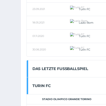
23.09.2021
Turin FC
18.05.2021
Lazio Rom
01.11.2020
Turin FC
30.06.2020
Turin FC
DAS LETZTE FUSSBALLSPIEL
TURIN FC
STADIO OLIMPICO GRANDE TORINO