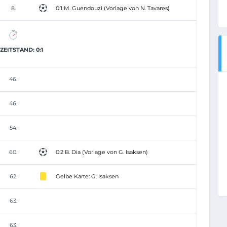
8.
0:1 M. Guendouzi (Vorlage von N. Tavares)
EITSTAND: 0:1
46.
46.
54.
60.
0:2 B. Dia (Vorlage von G. Isaksen)
62.
Gelbe Karte: G. Isaksen
63.
63.