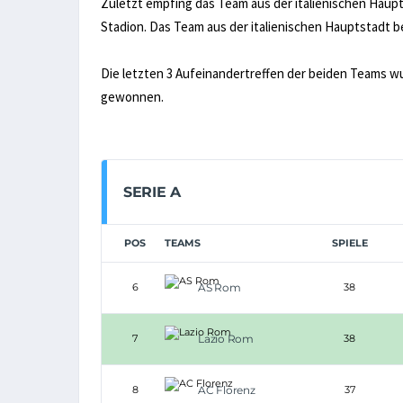
Zuletzt empfing das Team aus der italienischen Haup
Stadion. Das Team aus der italienischen Hauptstadt b
Die letzten 3 Aufeinandertreffen der beiden Teams w
gewonnen.
SERIE A
POS
TEAMS
SPIELE
6
AS Rom
38
7
Lazio Rom
38
8
AC Florenz
37