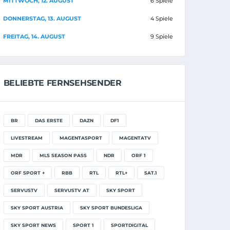
MITTWOCH, 12. AUGUST
6 Spiele
DONNERSTAG, 13. AUGUST
4 Spiele
FREITAG, 14. AUGUST
9 Spiele
BELIEBTE FERNSEHSENDER
BR
DAS ERSTE
DAZN
DF1
LIVESTREAM
MAGENTASPORT
MAGENTATV
MDR
MLS SEASON PASS
NDR
ORF 1
ORF SPORT +
RBB
RTL
RTL+
SAT.1
SERVUSTV
SERVUSTV AT
SKY SPORT
SKY SPORT AUSTRIA
SKY SPORT BUNDESLIGA
SKY SPORT NEWS
SPORT 1
SPORTDIGITAL