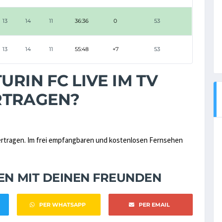
13
14
11
36:36
0
53
13
14
11
55:48
+7
53
URIN FC LIVE IM TV
RTRAGEN?
rtragen. Im frei empfangbaren und kostenlosen Fernsehen
NEN MIT DEINEN FREUNDEN
PER WHATSAPP
PER EMAIL