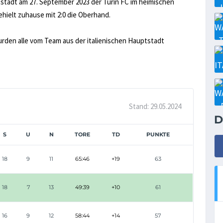
tstadt am 27. September 2023 der Turin FC im heimischen
ehielt zuhause mit 2:0 die Oberhand.
urden alle vom Team aus der italienischen Hauptstadt
Stand: 29.05.2024
D
S
U
N
TORE
TD
PUNKTE
18
9
11
65:46
+19
63
18
7
13
49:39
+10
61
16
9
12
58:44
+14
57