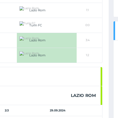
Lazio Rom
1:1
Turin FC
0:0
Lazio Rom
3:4
Lazio Rom
1:2
LAZIO ROM
2:3
29.09.2024