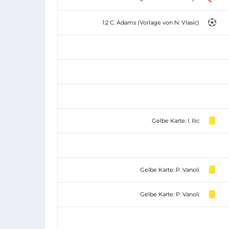
1:2 C. Adams (Vorlage von N. Vlasic)
Gelbe Karte: I. Ilic
Gelbe Karte: P. Vanoli
Gelbe Karte: P. Vanoli