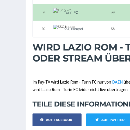
9
Turin FC
38
10
SSC Neapel
38
WIRD LAZIO ROM - T
ODER STREAM ÜBE
Im Pay-TV wird Lazio Rom - Turin FC nur von
DAZN
übe
wird Lazio Rom - Turin FC leider nicht live übertragen.
TEILE DIESE INFORMATIO
AUF FACEBOOK
AUF TWITTER