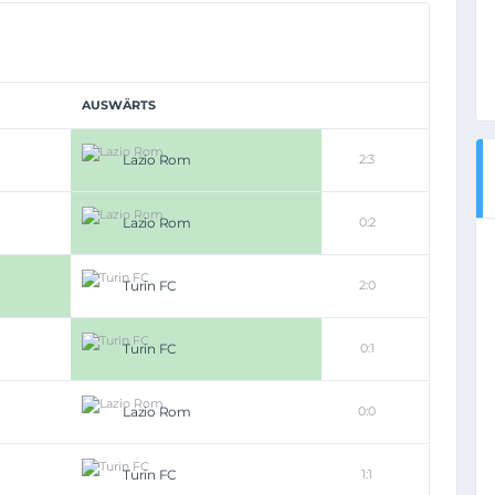
AUSWÄRTS
Lazio Rom
2:3
Lazio Rom
0:2
Turin FC
2:0
Turin FC
0:1
Lazio Rom
0:0
Turin FC
1:1