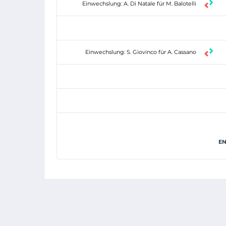
Einwechslung: A. Di Natale für M. Balotelli
Einwechslung: S. Giovinco für A. Cassano
EN