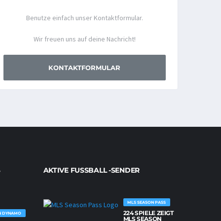
Benutze einfach unser Kontaktformular.
Wir freuen uns auf deine Nachricht!
KONTAKTFORMULAR
AKTIVE FUSSBALL -SENDER
MLS SEASON PASS
224 SPIELE ZEIGT
N DYNAMO
MLS SEASON