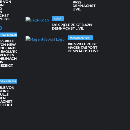
LE VON
PASS
ON
DEMNÄCHST
O
LIVE.
N
CHST
ZEIGT.
DAZN
128 SPIELE ZEIGT DAZN
DEMNÄCHST LIVE.
NEW ENGLAND REVOLUTION
MAGENTASPORT
6 SPIELE
106 SPIELE ZEIGT
VON NEW
MAGENTASPORT
ENGLAND
DEMNÄCHST LIVE.
REVOLUTION
WERDEN
DEMNÄCHST
IVE
EZEIGT.
ORK RED BULLS
IELE VON
YORK
BULLS
DEN
ÄCHST
GEZEIGT.