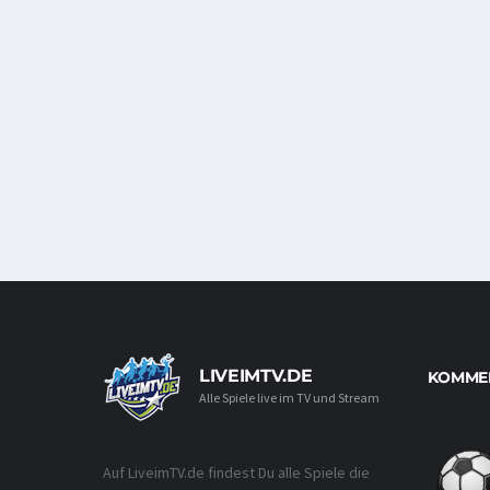
LIVEIMTV.DE
KOMMEN
Alle Spiele live im TV und Stream
Auf LiveimTV.de findest Du alle Spiele die