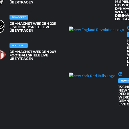
16 SPIE
BERTRAGEN
HOUST
DYNAM
WERDE
DEMNÄ
EISHOCKEY
LIVE GE
DEMNÄCHST WERDEN 225
EISHOCKEYSPIELE LIVE
ÜBERTRAGEN
1
FOOTBALL
DEMNÄCHST WERDEN 207
FOOTBALLSPIELE LIVE
ÜBERTRAGEN
L
G
NEW Y
15 SP
NEW 
RED 
WER
DEMN
LIVE 