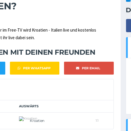
EN?
D
r im Free-TV wird Kroatien - Italien live und kostenlos
 ihr live dabei sein.
NEN MIT DEINEN FREUNDEN
PER WHATSAPP
PER EMAIL
AUSWÄRTS
Kroatien
1:1