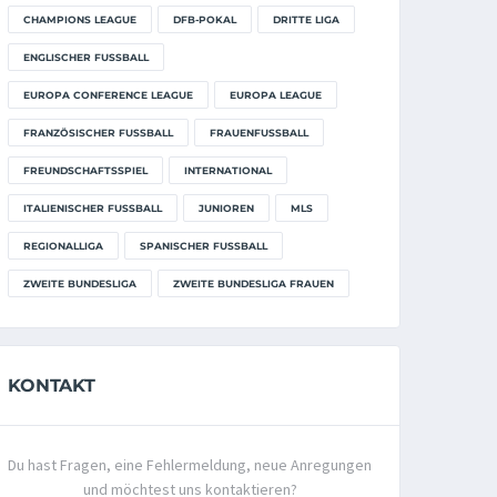
CHAMPIONS LEAGUE
DFB-POKAL
DRITTE LIGA
ENGLISCHER FUSSBALL
EUROPA CONFERENCE LEAGUE
EUROPA LEAGUE
FRANZÖSISCHER FUSSBALL
FRAUENFUSSBALL
FREUNDSCHAFTSSPIEL
INTERNATIONAL
ITALIENISCHER FUSSBALL
JUNIOREN
MLS
REGIONALLIGA
SPANISCHER FUSSBALL
ZWEITE BUNDESLIGA
ZWEITE BUNDESLIGA FRAUEN
KONTAKT
Du hast Fragen, eine Fehlermeldung, neue Anregungen
und möchtest uns kontaktieren?