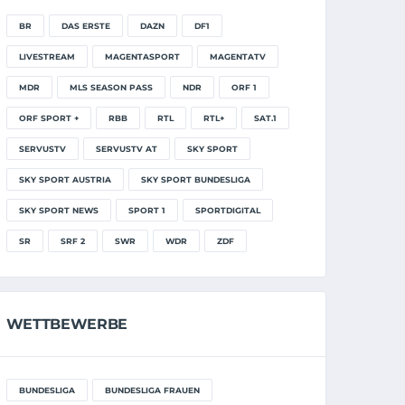
BR
DAS ERSTE
DAZN
DF1
LIVESTREAM
MAGENTASPORT
MAGENTATV
MDR
MLS SEASON PASS
NDR
ORF 1
ORF SPORT +
RBB
RTL
RTL+
SAT.1
SERVUSTV
SERVUSTV AT
SKY SPORT
SKY SPORT AUSTRIA
SKY SPORT BUNDESLIGA
SKY SPORT NEWS
SPORT 1
SPORTDIGITAL
SR
SRF 2
SWR
WDR
ZDF
WETTBEWERBE
BUNDESLIGA
BUNDESLIGA FRAUEN