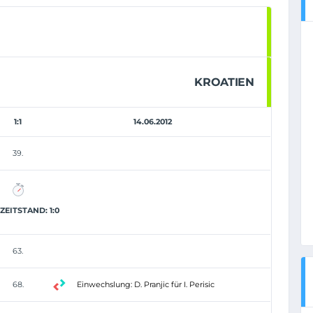
KROATIEN
1:1
14.06.2012
39.
EITSTAND: 1:0
63.
68.
Einwechslung: D. Pranjic für I. Perisic