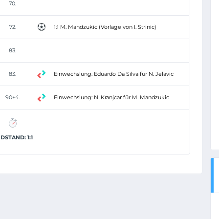
70.
72.
1:1 M. Mandzukic (Vorlage von I. Strinic)
83.
83.
Einwechslung: Eduardo Da Silva für N. Jelavic
90+4.
Einwechslung: N. Kranjcar für M. Mandzukic
DSTAND: 1:1