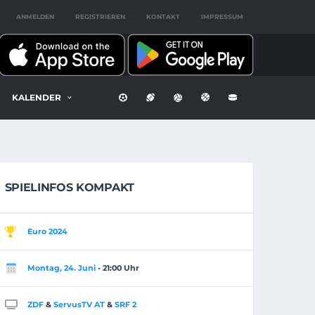
ANMELDEN
REGISTRIEREN
KONTAKT
IMPRESSUM
KALENDER
SPIELINFOS KOMPAKT
Euro 2024
Montag, 24. Juni
- 21:00 Uhr
ZDF
&
ServusTV AT
&
SRF 2