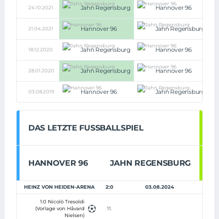
Jahn Regensburg
Hannover 96
24.10.2021
3:1
Hannover 96
Jahn Regensburg
21.04.2021
3:1
Jahn Regensburg
Hannover 96
18.12.2020
0:
Jahn Regensburg
Hannover 96
28.01.2020
1:
Hannover 96
Jahn Regensburg
03.08.2019
1:1
DAS LETZTE FUSSBALLSPIEL
HANNOVER 96
JAHN REGENSBURG
HEINZ VON HEIDEN-ARENA
2:0
03.08.2024
1:0 Nicolò Tresoldi
(Vorlage von Håvard
11.
Nielsen)