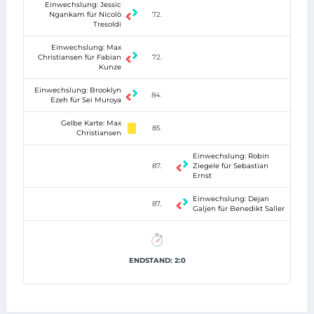
Einwechslung: Jessic
Ngankam für Nicolò
72.
Tresoldi
Einwechslung: Max
Christiansen für Fabian
72.
Kunze
Einwechslung: Brooklyn
84.
Ezeh für Sei Muroya
Gelbe Karte: Max
85.
Christiansen
Einwechslung: Robin
87.
Ziegele für Sebastian
Ernst
Einwechslung: Dejan
87.
Galjen für Benedikt Saller
ENDSTAND: 2:0