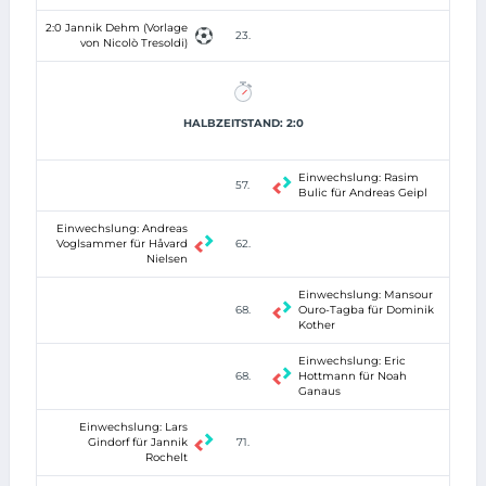
2:0 Jannik Dehm (Vorlage
23.
von Nicolò Tresoldi)
HALBZEITSTAND: 2:0
Einwechslung: Rasim
57.
Bulic für Andreas Geipl
Einwechslung: Andreas
Voglsammer für Håvard
62.
Nielsen
Einwechslung: Mansour
68.
Ouro-Tagba für Dominik
Kother
Einwechslung: Eric
68.
Hottmann für Noah
Ganaus
Einwechslung: Lars
Gindorf für Jannik
71.
Rochelt