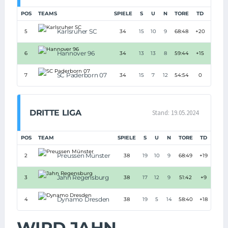
POS
TEAMS
SPIELE
S
U
N
TORE
TD
PUNK
Karlsruher SC
5
34
15
10
9
68:48
+20
55
Hannover 96
6
34
13
13
8
59:44
+15
52
SC Paderborn 07
7
34
15
7
12
54:54
0
52
DRITTE LIGA
Stand: 19.05.2024
POS
TEAM
SPIELE
S
U
N
TORE
TD
PUN
Preussen Münster
2
38
19
10
9
68:49
+19
67
Jahn Regensburg
3
38
17
12
9
51:42
+9
63
Dynamo Dresden
4
38
19
5
14
58:40
+18
62
WIRD JAHN