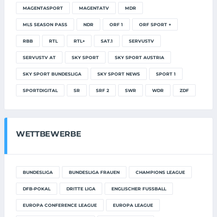
MAGENTASPORT
MAGENTATV
MDR
MLS SEASON PASS
NDR
ORF 1
ORF SPORT +
RBB
RTL
RTL+
SAT.1
SERVUSTV
SERVUSTV AT
SKY SPORT
SKY SPORT AUSTRIA
SKY SPORT BUNDESLIGA
SKY SPORT NEWS
SPORT 1
SPORTDIGITAL
SR
SRF 2
SWR
WDR
ZDF
WETTBEWERBE
BUNDESLIGA
BUNDESLIGA FRAUEN
CHAMPIONS LEAGUE
DFB-POKAL
DRITTE LIGA
ENGLISCHER FUSSBALL
EUROPA CONFERENCE LEAGUE
EUROPA LEAGUE