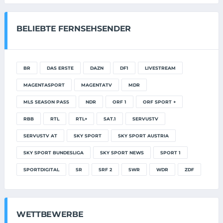
BELIEBTE FERNSEHSENDER
BR
DAS ERSTE
DAZN
DF1
LIVESTREAM
MAGENTASPORT
MAGENTATV
MDR
MLS SEASON PASS
NDR
ORF 1
ORF SPORT +
RBB
RTL
RTL+
SAT.1
SERVUSTV
SERVUSTV AT
SKY SPORT
SKY SPORT AUSTRIA
SKY SPORT BUNDESLIGA
SKY SPORT NEWS
SPORT 1
SPORTDIGITAL
SR
SRF 2
SWR
WDR
ZDF
WETTBEWERBE