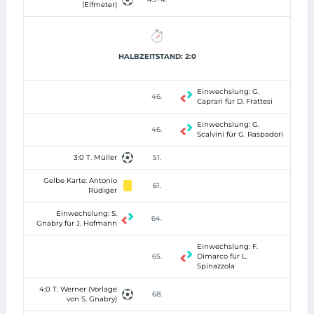
(Elfmeter)
HALBZEITSTAND: 2:0
Einwechslung: G.
46.
Caprari für D. Frattesi
Einwechslung: G.
46.
Scalvini für G. Raspadori
3:0 T. Müller
51.
Gelbe Karte: Antonio
61.
Rüdiger
Einwechslung: S.
64.
Gnabry für J. Hofmann
Einwechslung: F.
65.
Dimarco für L.
Spinazzola
4:0 T. Werner (Vorlage
68.
von S. Gnabry)