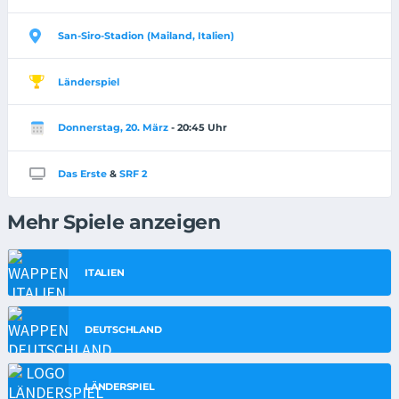
San-Siro-Stadion (Mailand, Italien)
Länderspiel
Donnerstag, 20. März
- 20:45 Uhr
Das Erste
&
SRF 2
Mehr Spiele anzeigen
ITALIEN
DEUTSCHLAND
LÄNDERSPIEL