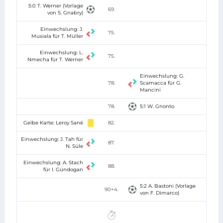
5:0 T. Werner (Vorlage
69.
von S. Gnabry)
Einwechslung: J.
75.
Musiala für T. Müller
Einwechslung: L.
75.
Nmecha für T. Werner
Einwechslung: G.
78.
Scamacca für G.
Mancini
78.
5:1 W. Gnonto
Gelbe Karte: Leroy Sané
82.
Einwechslung: J. Tah für
87.
N. Süle
Einwechslung: A. Stach
88.
für I. Gündogan
5:2 A. Bastoni (Vorlage
90+4.
von F. Dimarco)