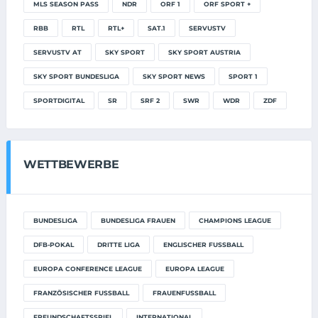
MLS SEASON PASS
NDR
ORF 1
ORF SPORT +
RBB
RTL
RTL+
SAT.1
SERVUSTV
SERVUSTV AT
SKY SPORT
SKY SPORT AUSTRIA
SKY SPORT BUNDESLIGA
SKY SPORT NEWS
SPORT 1
SPORTDIGITAL
SR
SRF 2
SWR
WDR
ZDF
WETTBEWERBE
BUNDESLIGA
BUNDESLIGA FRAUEN
CHAMPIONS LEAGUE
DFB-POKAL
DRITTE LIGA
ENGLISCHER FUSSBALL
EUROPA CONFERENCE LEAGUE
EUROPA LEAGUE
FRANZÖSISCHER FUSSBALL
FRAUENFUSSBALL
FREUNDSCHAFTSSPIEL
INTERNATIONAL