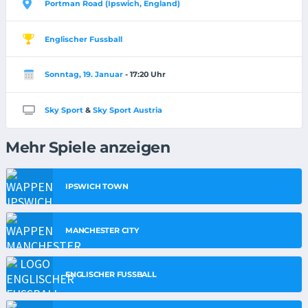
Portman Road (Ipswich, England)
Englischer Fussball
Sonntag, 19. Januar
- 17:20 Uhr
Sky Sport
&
Sky Sport Austria
Mehr Spiele anzeigen
IPSWICH TOWN
MANCHESTER CITY
ENGLISCHER FUSSBALL