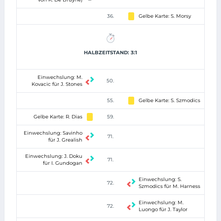
36.
Gelbe Karte: S. Morsy
HALBZEITSTAND: 3:1
Einwechslung: M.
50.
Kovacic für J. Stones
55.
Gelbe Karte: S. Szmodics
Gelbe Karte: R. Dias
59.
Einwechslung: Savinho
71.
für J. Grealish
Einwechslung: J. Doku
71.
für I. Gundogan
Einwechslung: S.
72.
Szmodics für M. Harness
Einwechslung: M.
72.
Luongo für J. Taylor