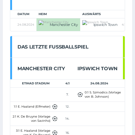
DATUM
HEIM
AUSWÄRTS
Manchester City
Ipswich Town
24.08.2024
4:1
DAS LETZTE FUSSBALLSPIEL
MANCHESTER CITY
IPSWICH TOWN
ETIHAD STADIUM
4:1
24.08.2024
0:1 S. Szmodics (Vorlage
7.
von B. Johnson)
1:1 E. Haaland (Elfmeter)
12.
2:1 K. De Bruyne (Vorlage
14.
von Savinho)
3:1 E. Haaland (Vorlage
16.
von K. De Bruyne)