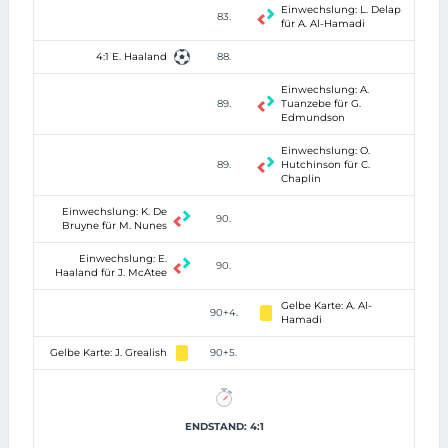
Einwechslung: L. Delap
83.
für A. Al-Hamadi
4:1 E. Haaland
88.
Einwechslung: A.
89.
Tuanzebe für G.
Edmundson
Einwechslung: O.
89.
Hutchinson für C.
Chaplin
Einwechslung: K. De
90.
Bruyne für M. Nunes
Einwechslung: E.
90.
Haaland für J. McAtee
Gelbe Karte: A. Al-
90+4.
Hamadi
Gelbe Karte: J. Grealish
90+5.
ENDSTAND: 4:1