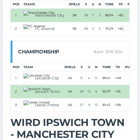
POS
TEAMS
SPIELE
S
U
N
TORE
TD
PUNKT
Manchester City
1
38
28
7
3
96:34
+62
91
FC Arsenal
2
38
28
5
5
91:29
+62
89
CHAMPIONSHIP
Stand: 29.05.2024
POS
TEAM
SPIELE
S
U
N
TORE
TD
PUNKTE
Leicester City
1
46
31
4
11
89:41
+48
97
Ipswich Town
2
46
28
12
6
92:57
+35
96
Leeds United
3
46
27
9
10
81:43
+38
90
WIRD IPSWICH TOWN
- MANCHESTER CITY