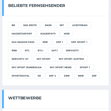
BELIEBTE FERNSEHSENDER
BR
DAS ERSTE
DAZN
DF1
LIVESTREAM
MAGENTASPORT
MAGENTATV
MDR
MLS SEASON PASS
NDR
ORF 1
ORF SPORT +
RBB
RTL
RTL+
SAT.1
SERVUSTV
SERVUSTV AT
SKY SPORT
SKY SPORT AUSTRIA
SKY SPORT BUNDESLIGA
SKY SPORT NEWS
SPORT 1
SPORTDIGITAL
SR
SRF 2
SWR
WDR
ZDF
WETTBEWERBE