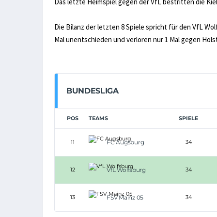
Das letzte Heimspiel gegen der VfL bestritten die Kiel
Die Bilanz der letzten 8 Spiele spricht für den VfL Wo
Mal unentschieden und verloren nur 1 Mal gegen Holst
BUNDESLIGA
POS
TEAMS
SPIELE
11
FC Augsburg
34
12
VfL Wolfsburg
34
13
FSV Mainz 05
34