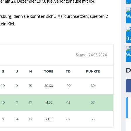
er am 23. Dezember 1973. Kiel verlor zuhause mit 0:4.
lfsburg, denn sie konnten sich 5 Mal durchsetzen, spielten 2
ein Kiel.
Stand: 24.05.2024
D
S
U
N
TORE
TD
PUNKTE
10
9
15
50:60
-10
39
10
7
17
41:56
-15
37
7
14
13
39:51
-12
35