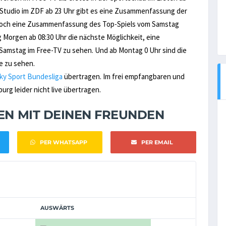
-Studio im ZDF ab 23 Uhr gibt es eine Zusammenfassung der
 noch eine Zusammenfassung des Top-Spiels vom Samstag
 Morgen ab 08:30 Uhr die nächste Möglichkeit, eine
Samstag im Free-TV zu sehen. Und ab Montag 0 Uhr sind die
e zu sehen.
ky Sport Bundesliga
übertragen. Im frei empfangbaren und
urg leider nicht live übertragen.
NEN MIT DEINEN FREUNDEN
PER WHATSAPP
PER EMAIL
AUSWÄRTS