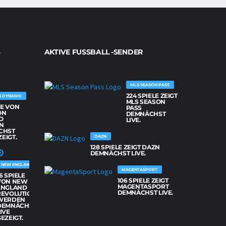
AKTIVE FUSSBALL -SENDER
MLS SEASON PASS
224 SPIELE ZEIGT
N DYNAMO
MLS SEASON
LE VON
PASS
ON
DEMNÄCHST
O
LIVE.
N
CHST
ZEIGT.
DAZN
128 SPIELE ZEIGT DAZN
DEMNÄCHST LIVE.
NEW ENGLAND REVOLUTION
MAGENTASPORT
6 SPIELE
106 SPIELE ZEIGT
VON NEW
MAGENTASPORT
ENGLAND
DEMNÄCHST LIVE.
REVOLUTION
WERDEN
DEMNÄCHST
IVE
EZEIGT.