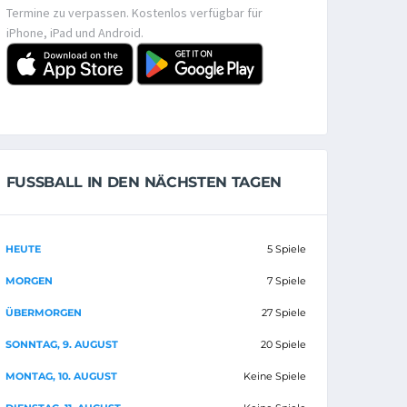
Termine zu verpassen. Kostenlos verfügbar für
iPhone, iPad und Android.
FUSSBALL IN DEN NÄCHSTEN TAGEN
HEUTE
5 Spiele
MORGEN
7 Spiele
ÜBERMORGEN
27 Spiele
SONNTAG, 9. AUGUST
20 Spiele
MONTAG, 10. AUGUST
Keine Spiele