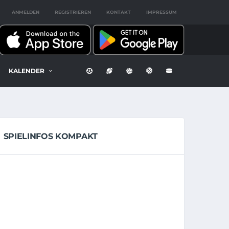
ANMELDEN
REGISTRIEREN
KONTAKT
IMPRESSUM
KALENDER
SPIELINFOS KOMPAKT