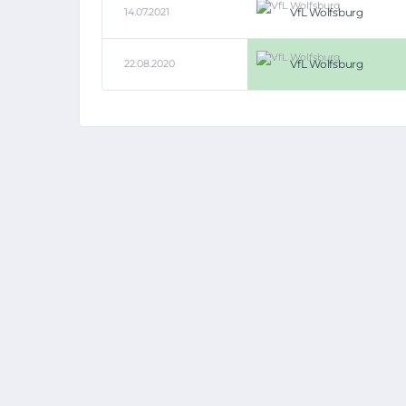
14.07.2021
VfL Wolfsburg
22.08.2020
VfL Wolfsburg