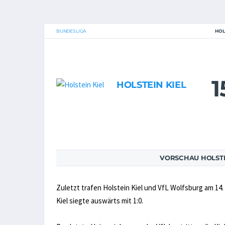
BUNDESLIGA
HOL
1
HOLSTEIN KIEL
VORSCHAU HOLSTE
Zuletzt trafen Holstein Kiel und VfL Wolfsburg am 14. 
Kiel siegte auswärts mit 1:0.