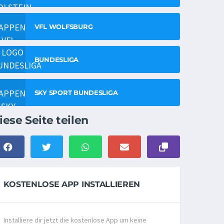
VFL WOLFSBURG
BUNDESLIGA
SKY SPORT BUNDESLIGA
iese Seite teilen
KOSTENLOSE APP INSTALLIEREN
Installiere dir jetzt die kostenlose App um keine