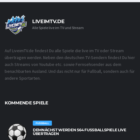
LIVEIMTV.DE
Alle Spiele live im TV und Stream
Auf LiveimTV.de findest Du alle Spiele die live im TV oder Stream
übertragen werden. Neben den deutschen TV-Sendern findest Du hier
auch Streams von Youtube etc. sowie Fernsehsender aus dem
benachbarten Ausland. Und das nicht nur für Fußball, sondern auch für
andere Sportarten.
KOMMENDE SPIELE
FUSSBALL
DEMNÄCHST WERDEN 564 FUSSBALLSPIELE LIVE Ü
BERTRAGEN