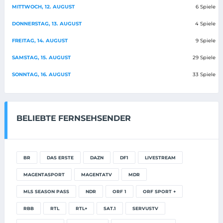
MITTWOCH, 12. AUGUST
6 Spiele
DONNERSTAG, 13. AUGUST
4 Spiele
FREITAG, 14. AUGUST
9 Spiele
SAMSTAG, 15. AUGUST
29 Spiele
SONNTAG, 16. AUGUST
33 Spiele
BELIEBTE FERNSEHSENDER
BR
DAS ERSTE
DAZN
DF1
LIVESTREAM
MAGENTASPORT
MAGENTATV
MDR
MLS SEASON PASS
NDR
ORF 1
ORF SPORT +
RBB
RTL
RTL+
SAT.1
SERVUSTV