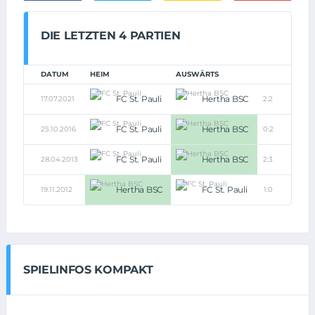
DIE LETZTEN 4 PARTIEN
DATUM
HEIM
AUSWÄRTS
FC St. Pauli
Hertha BSC
17.07.2021
2:2
FC St. Pauli
Hertha BSC
25.10.2016
0:2
FC St. Pauli
Hertha BSC
28.04.2013
2:3
Hertha BSC
FC St. Pauli
19.11.2012
1:0
SPIELINFOS KOMPAKT