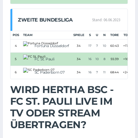
ZWEITE BUNDESLIGA
Stand: 06.06.2023
POS
TEAM
SPIELE
S
U
N
TORE
TD
PU
Fortuna Düsseldorf
4
34
17
7
10
60:43
+17
FC St. Pauli
5
34
16
10
8
55:39
+16
SC Paderborn 07
6
34
16
7
11
68:44
+24
WIRD HERTHA BSC -
FC ST. PAULI LIVE IM
TV ODER STREAM
ÜBERTRAGEN?