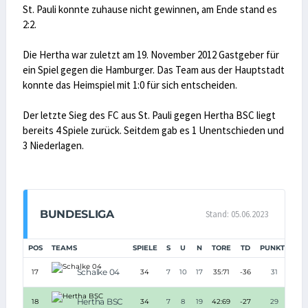
St. Pauli konnte zuhause nicht gewinnen, am Ende stand es
2:2.
Die Hertha war zuletzt am 19. November 2012 Gastgeber für
ein Spiel gegen die Hamburger. Das Team aus der Hauptstadt
konnte das Heimspiel mit 1:0 für sich entscheiden.
Der letzte Sieg des FC aus St. Pauli gegen Hertha BSC liegt
bereits 4 Spiele zurück. Seitdem gab es 1 Unentschieden und
3 Niederlagen.
BUNDESLIGA
Stand: 05.06.2023
POS
TEAMS
SPIELE
S
U
N
TORE
TD
PUNKTE
Schalke 04
17
34
7
10
17
35:71
-36
31
Hertha BSC
18
34
7
8
19
42:69
-27
29