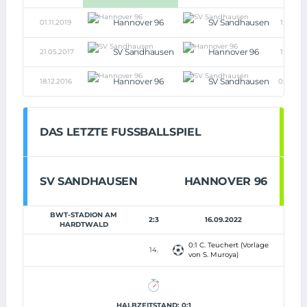
Hannover 96
SV Sandhausen
01.11.2019
1:1
SV Sandhausen
Hannover 96
21.05.2017
1:1
Hannover 96
SV Sandhausen
18.12.2016
0:0
DAS LETZTE FUSSBALLSPIEL
SV SANDHAUSEN
HANNOVER 96
BWT-STADION AM
2:3
16.09.2022
HARDTWALD
0:1 C. Teuchert (Vorlage
14.
von S. Muroya)
HALBZEITSTAND: 0:1