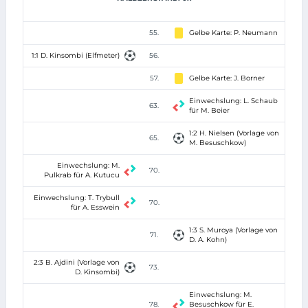
55.
Gelbe Karte: P. Neumann
1:1 D. Kinsombi (Elfmeter)
56.
57.
Gelbe Karte: J. Borner
Einwechslung: L. Schaub
63.
für M. Beier
1:2 H. Nielsen (Vorlage von
65.
M. Besuschkow)
Einwechslung: M.
70.
Pulkrab für A. Kutucu
Einwechslung: T. Trybull
70.
für A. Esswein
1:3 S. Muroya (Vorlage von
71.
D. A. Kohn)
2:3 B. Ajdini (Vorlage von
73.
D. Kinsombi)
Einwechslung: M.
78.
Besuschkow für E.