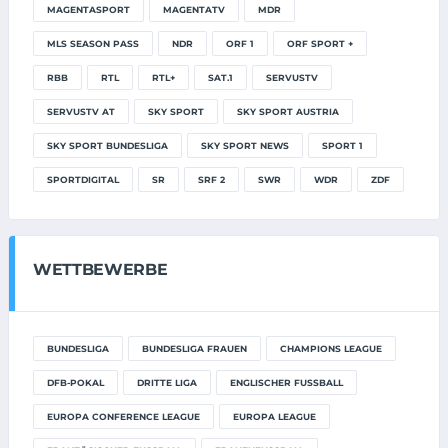
MAGENTASPORT
MAGENTATV
MDR
MLS SEASON PASS
NDR
ORF 1
ORF SPORT +
RBB
RTL
RTL+
SAT.1
SERVUSTV
SERVUSTV AT
SKY SPORT
SKY SPORT AUSTRIA
SKY SPORT BUNDESLIGA
SKY SPORT NEWS
SPORT 1
SPORTDIGITAL
SR
SRF 2
SWR
WDR
ZDF
WETTBEWERBE
BUNDESLIGA
BUNDESLIGA FRAUEN
CHAMPIONS LEAGUE
DFB-POKAL
DRITTE LIGA
ENGLISCHER FUSSBALL
EUROPA CONFERENCE LEAGUE
EUROPA LEAGUE