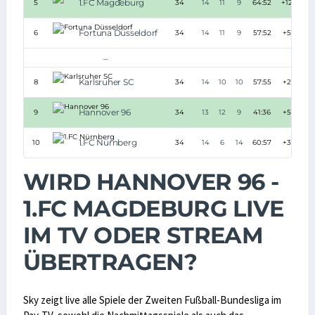
1.FC Magdeburg
5
34
14
11
9
64:52
+12
Fortuna Düsseldorf
6
34
14
11
9
57:52
+5
...
Karlsruher SC
8
34
14
10
10
57:55
+2
Hannover 96
9
34
13
12
9
41:36
+5
1.FC Nürnberg
10
34
14
6
14
60:57
+3
WIRD HANNOVER 96 -
1.FC MAGDEBURG LIVE
IM TV ODER STREAM
ÜBERTRAGEN?
Sky zeigt live alle Spiele der Zweiten Fußball-Bundesliga im