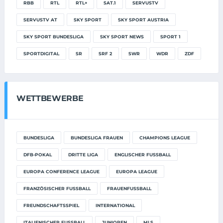
RBB
RTL
RTL+
SAT.1
SERVUSTV
SERVUSTV AT
SKY SPORT
SKY SPORT AUSTRIA
SKY SPORT BUNDESLIGA
SKY SPORT NEWS
SPORT 1
SPORTDIGITAL
SR
SRF 2
SWR
WDR
ZDF
WETTBEWERBE
BUNDESLIGA
BUNDESLIGA FRAUEN
CHAMPIONS LEAGUE
DFB-POKAL
DRITTE LIGA
ENGLISCHER FUSSBALL
EUROPA CONFERENCE LEAGUE
EUROPA LEAGUE
FRANZÖSISCHER FUSSBALL
FRAUENFUSSBALL
FREUNDSCHAFTSSPIEL
INTERNATIONAL
ITALIENISCHER FUSSBALL
JUNIOREN
MLS