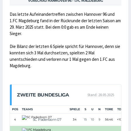
VORSCHAU HANNOVER 96 - 1.FC MAGDEBURG
Das letzte Aufeinandertreffen zwischen Hannover 96 und
1.FC Magdeburg fand in der Rückrunde der letzten Saison am
29. März 2025 statt. Bei dem 0:0 gab es am Ende keinen
Sieger.
Die Bilanz der letzten 6 Spiele spricht für Hannover, denn sie
konnten sich 3 Mal durchsetzen, spielten 2 Mal
unentschieden und verloren nur 1 Mal gegen den 1.FC aus
Magdeburg.
ZWEITE BUNDESLIGA
Stand: 28.05.2025
POS
TEAMS
SPIELE
S
U
N
TORE
TD
PU
SC Paderborn 07
4
34
15
10
9
56:46
+10