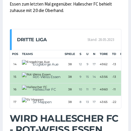
Essen zum letzten Mal gegenüber. Hallescher FC behielt
zuhause mit 2:0 die Oberhand.
DRITTE LIGA
Stand: 28.05.2023
POS
TEAMS
SPIELE
S
U
N
TORE
TD
PUNKT
Erzgebirge Aue
14
38
12
9
17
49:62
-13
45
Rot-Weiss Essen
15
38
9
15
14
43:56
-13
42
Hallescher FC
16
38
10
11
17
49:60
-11
41
SV Meppen
17
38
8
13
17
43:65
-22
37
WIRD HALLESCHER FC
- ROT-WEISS ESSEN