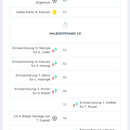
40.
(Eigentor)
Gelbe Karte: N. Kreuzer
43.
HALBZEITSTAND: 1:0
Einwechslung: D. Steczyk
53.
für E. Loder
Einwechslung: N. Kreuzer
62.
für A. Herzog
Einwechslung: T. Deniz
63.
für L. Halangk
Einwechslung: S. Muller
68.
für A. Bolyki
Einwechslung: T. Eisfeld
72.
für T. Musel
2:0 A. Bolyki (Vorlage von
76.
T. Gayret)
Einwechslung: I. Young