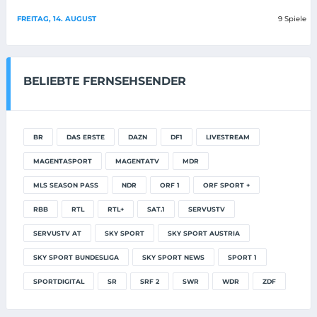
FREITAG, 14. AUGUST
9 Spiele
BELIEBTE FERNSEHSENDER
BR
DAS ERSTE
DAZN
DF1
LIVESTREAM
MAGENTASPORT
MAGENTATV
MDR
MLS SEASON PASS
NDR
ORF 1
ORF SPORT +
RBB
RTL
RTL+
SAT.1
SERVUSTV
SERVUSTV AT
SKY SPORT
SKY SPORT AUSTRIA
SKY SPORT BUNDESLIGA
SKY SPORT NEWS
SPORT 1
SPORTDIGITAL
SR
SRF 2
SWR
WDR
ZDF