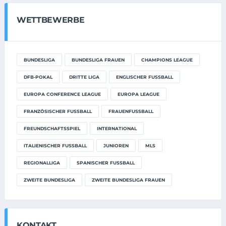
WETTBEWERBE
BUNDESLIGA
BUNDESLIGA FRAUEN
CHAMPIONS LEAGUE
DFB-POKAL
DRITTE LIGA
ENGLISCHER FUSSBALL
EUROPA CONFERENCE LEAGUE
EUROPA LEAGUE
FRANZÖSISCHER FUSSBALL
FRAUENFUSSBALL
FREUNDSCHAFTSSPIEL
INTERNATIONAL
ITALIENISCHER FUSSBALL
JUNIOREN
MLS
REGIONALLIGA
SPANISCHER FUSSBALL
ZWEITE BUNDESLIGA
ZWEITE BUNDESLIGA FRAUEN
KONTAKT