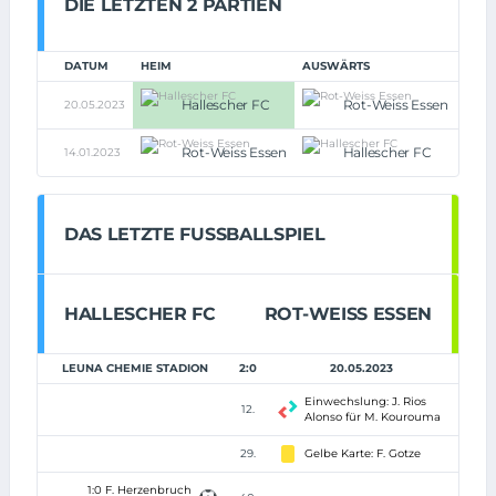
DIE LETZTEN 2 PARTIEN
DATUM
HEIM
AUSWÄRTS
Hallescher FC
Rot-Weiss Essen
20.05.2023
2:0
Rot-Weiss Essen
Hallescher FC
14.01.2023
0:0
DAS LETZTE FUSSBALLSPIEL
HALLESCHER FC
ROT-WEISS ESSEN
LEUNA CHEMIE STADION
2:0
20.05.2023
Einwechslung: J. Rios
12.
Alonso für M. Kourouma
29.
Gelbe Karte: F. Gotze
1:0 F. Herzenbruch