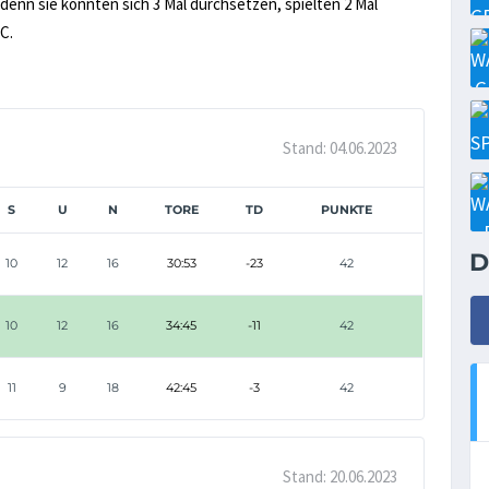
, denn sie konnten sich 3 Mal durchsetzen, spielten 2 Mal
C.
Stand: 04.06.2023
S
U
N
TORE
TD
PUNKTE
D
10
12
16
30:53
-23
42
10
12
16
34:45
-11
42
11
9
18
42:45
-3
42
Stand: 20.06.2023