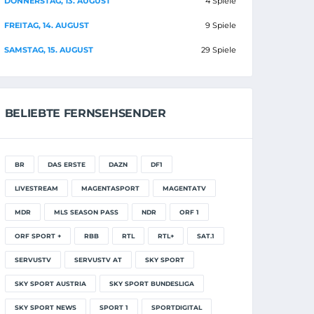
DONNERSTAG, 13. AUGUST
4 Spiele
FREITAG, 14. AUGUST
9 Spiele
SAMSTAG, 15. AUGUST
29 Spiele
BELIEBTE FERNSEHSENDER
BR
DAS ERSTE
DAZN
DF1
LIVESTREAM
MAGENTASPORT
MAGENTATV
MDR
MLS SEASON PASS
NDR
ORF 1
ORF SPORT +
RBB
RTL
RTL+
SAT.1
SERVUSTV
SERVUSTV AT
SKY SPORT
SKY SPORT AUSTRIA
SKY SPORT BUNDESLIGA
SKY SPORT NEWS
SPORT 1
SPORTDIGITAL