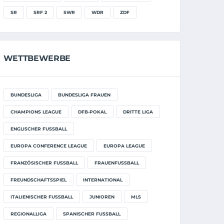
SR
SRF 2
SWR
WDR
ZDF
WETTBEWERBE
BUNDESLIGA
BUNDESLIGA FRAUEN
CHAMPIONS LEAGUE
DFB-POKAL
DRITTE LIGA
ENGLISCHER FUSSBALL
EUROPA CONFERENCE LEAGUE
EUROPA LEAGUE
FRANZÖSISCHER FUSSBALL
FRAUENFUSSBALL
FREUNDSCHAFTSSPIEL
INTERNATIONAL
ITALIENISCHER FUSSBALL
JUNIOREN
MLS
REGIONALLIGA
SPANISCHER FUSSBALL