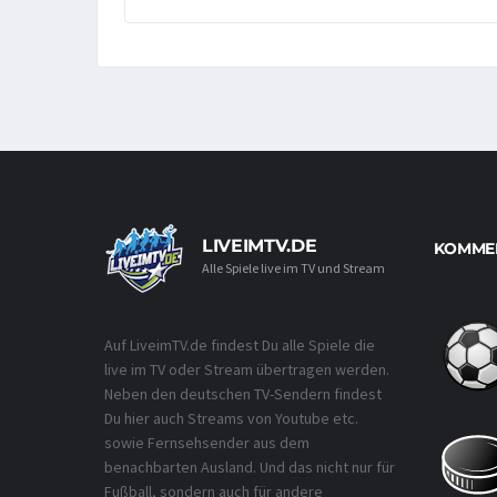
LIVEIMTV.DE
KOMMEN
Alle Spiele live im TV und Stream
Auf LiveimTV.de findest Du alle Spiele die
live im TV oder Stream übertragen werden.
Neben den deutschen TV-Sendern findest
Du hier auch Streams von Youtube etc.
sowie Fernsehsender aus dem
benachbarten Ausland. Und das nicht nur für
Fußball, sondern auch für andere