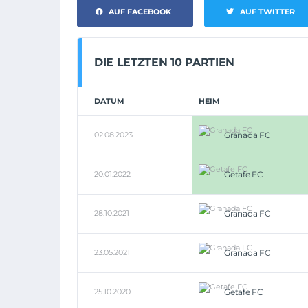
AUF FACEBOOK
AUF TWITTER
DIE LETZTEN 10 PARTIEN
DATUM
HEIM
02.08.2023
Granada FC
20.01.2022
Getafe FC
28.10.2021
Granada FC
23.05.2021
Granada FC
25.10.2020
Getafe FC