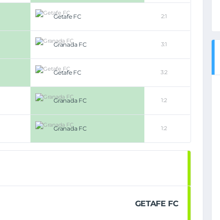
Getafe FC
2:1
Granada FC
3:1
Getafe FC
3:2
Granada FC
1:2
Granada FC
1:2
GETAFE FC