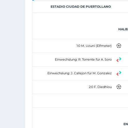
ESTADIO CIUDAD DE PUERTOLLANO
HALBZ
1:0 M. Uzuni (Elfmeter)
Einwechslung: R. Torrente für A. Soro
Einwechslung: J. Callejon für M. Gonzalez
2:0 F. Diedhiou
EN