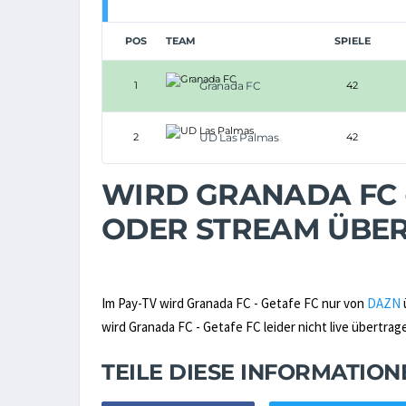
POS
TEAM
SPIELE
1
Granada FC
42
2
UD Las Palmas
42
WIRD GRANADA FC -
ODER STREAM ÜBE
Im Pay-TV wird Granada FC - Getafe FC nur von
DAZN
wird Granada FC - Getafe FC leider nicht live übertrag
TEILE DIESE INFORMATIO