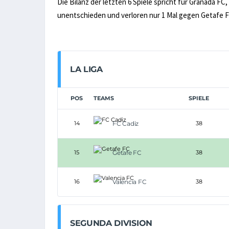
Die Bilanz der letzten 6 Spiele spricht für Granada FC
unentschieden und verloren nur 1 Mal gegen Getafe F
LA LIGA
POS
TEAMS
SPIELE
14
FC Cadiz
38
15
Getafe FC
38
16
Valencia FC
38
SEGUNDA DIVISION