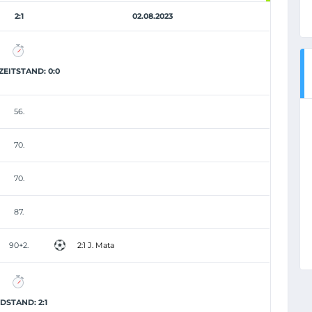
2:1
02.08.2023
EITSTAND: 0:0
56.
70.
70.
87.
90+2.
2:1 J. Mata
DSTAND: 2:1