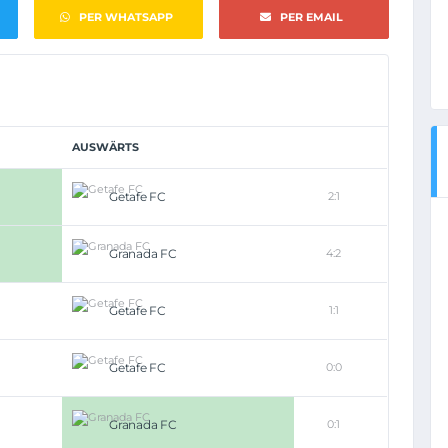
PER WHATSAPP
PER EMAIL
AUSWÄRTS
Getafe FC
2:1
Granada FC
4:2
Getafe FC
1:1
Getafe FC
0:0
Granada FC
0:1