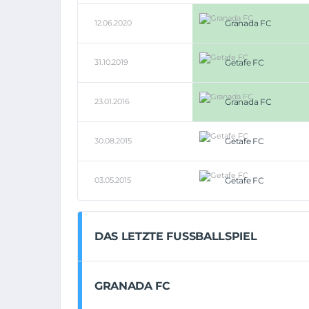
12.06.2020
Granada FC
31.10.2019
Getafe FC
23.01.2016
Granada FC
30.08.2015
Getafe FC
03.05.2015
Getafe FC
DAS LETZTE FUSSBALLSPIEL
GRANADA FC