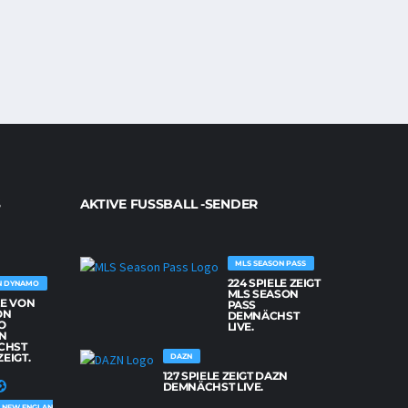
AKTIVE FUSSBALL -SENDER
MLS SEASON PASS
224 SPIELE ZEIGT
N DYNAMO
MLS SEASON
LE VON
PASS
ON
DEMNÄCHST
O
LIVE.
N
CHST
ZEIGT.
DAZN
127 SPIELE ZEIGT DAZN
DEMNÄCHST LIVE.
NEW ENGLAND REVOLUTION