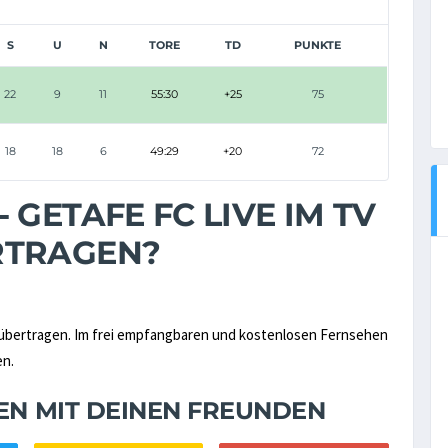
S
U
N
TORE
TD
PUNKTE
22
9
11
55:30
+25
75
18
18
6
49:29
+20
72
 GETAFE FC LIVE IM TV
RTRAGEN?
übertragen. Im frei empfangbaren und kostenlosen Fernsehen
en.
NEN MIT DEINEN FREUNDEN