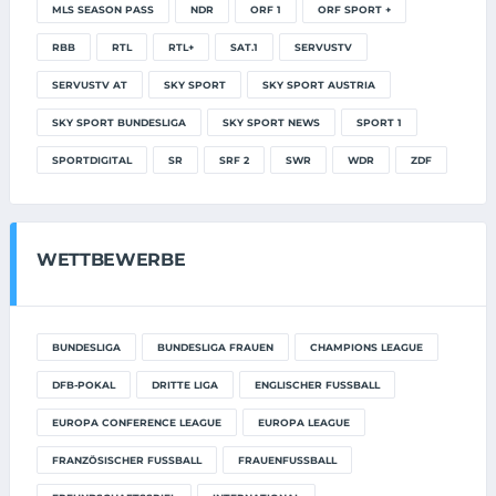
MLS SEASON PASS
NDR
ORF 1
ORF SPORT +
RBB
RTL
RTL+
SAT.1
SERVUSTV
SERVUSTV AT
SKY SPORT
SKY SPORT AUSTRIA
SKY SPORT BUNDESLIGA
SKY SPORT NEWS
SPORT 1
SPORTDIGITAL
SR
SRF 2
SWR
WDR
ZDF
WETTBEWERBE
BUNDESLIGA
BUNDESLIGA FRAUEN
CHAMPIONS LEAGUE
DFB-POKAL
DRITTE LIGA
ENGLISCHER FUSSBALL
EUROPA CONFERENCE LEAGUE
EUROPA LEAGUE
FRANZÖSISCHER FUSSBALL
FRAUENFUSSBALL