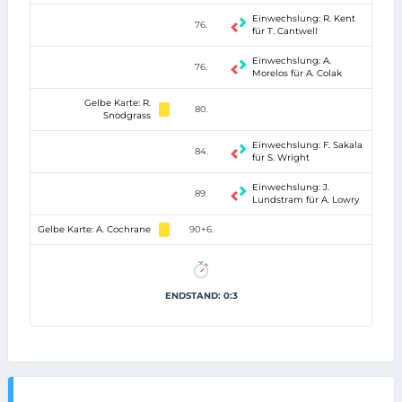
Einwechslung: R. Kent
76.
für T. Cantwell
Einwechslung: A.
76.
Morelos für A. Colak
Gelbe Karte: R.
80.
Snodgrass
Einwechslung: F. Sakala
84.
für S. Wright
Einwechslung: J.
89.
Lundstram für A. Lowry
Gelbe Karte: A. Cochrane
90+6.
ENDSTAND: 0:3