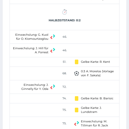
HALBZEITSTAND: 0:2
Einwechslung: G. Kuol
46.
für O. Kiomourtzoglou
Einwechslung: J. Hill für
46.
A. Forrest
51.
Gelbe Karte: R. Kent
0:3 A. Morelos (Vorlage
68.
von F. Sakala)
Einwechslung: J.
72.
Ginnelly für Y. Oda
74.
Gelbe Karte: B. Barisic
Gelbe Karte: J.
75.
Lundstram
Einwechslung: M.
75.
Tillman für R. Jack