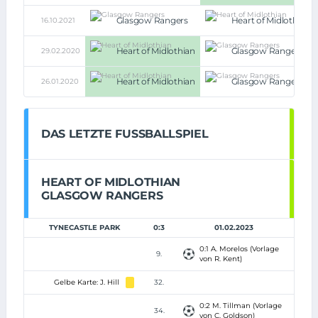
Glasgow Rangers
Heart of Midlothian
16.10.2021
Heart of Midlothian
Glasgow Rangers
29.02.2020
Heart of Midlothian
Glasgow Rangers
26.01.2020
DAS LETZTE FUSSBALLSPIEL
HEART OF MIDLOTHIAN
GLASGOW RANGERS
TYNECASTLE PARK
0:3
01.02.2023
0:1 A. Morelos (Vorlage
9.
von R. Kent)
Gelbe Karte: J. Hill
32.
0:2 M. Tillman (Vorlage
34.
von C. Goldson)