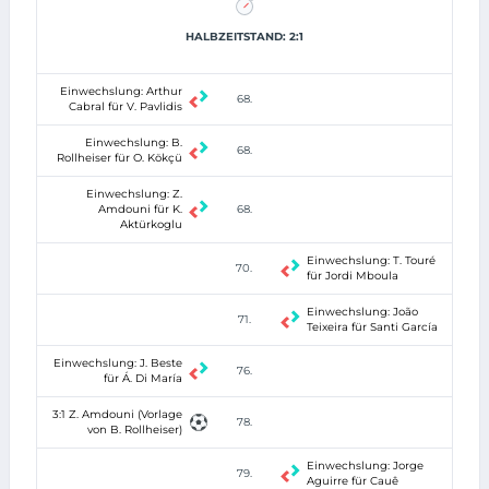
HALBZEITSTAND: 2:1
Einwechslung: Arthur
68.
Cabral für V. Pavlidis
Einwechslung: B.
68.
Rollheiser für O. Kökçü
Einwechslung: Z.
Amdouni für K.
68.
Aktürkoglu
Einwechslung: T. Touré
70.
für Jordi Mboula
Einwechslung: João
71.
Teixeira für Santi García
Einwechslung: J. Beste
76.
für Á. Di María
3:1 Z. Amdouni (Vorlage
78.
von B. Rollheiser)
Einwechslung: Jorge
79.
Aguirre für Cauê