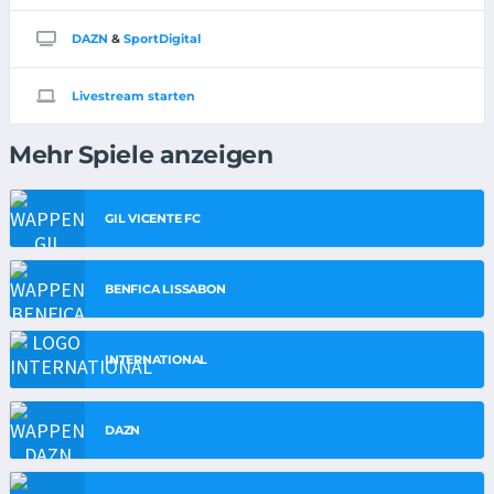
DAZN
&
SportDigital
Livestream starten
Mehr Spiele anzeigen
GIL VICENTE FC
BENFICA LISSABON
INTERNATIONAL
DAZN