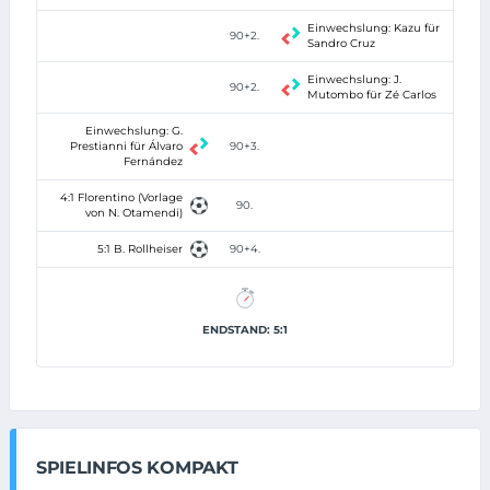
Einwechslung: Kazu für
90+2.
Sandro Cruz
Einwechslung: J.
90+2.
Mutombo für Zé Carlos
Einwechslung: G.
Prestianni für Álvaro
90+3.
Fernández
4:1 Florentino (Vorlage
90.
von N. Otamendi)
5:1 B. Rollheiser
90+4.
ENDSTAND: 5:1
SPIELINFOS KOMPAKT