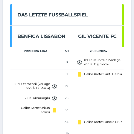
DAS LETZTE FUSSBALLSPIEL
BENFICA LISSABON
GIL VICENTE FC
PRIMEIRA LIGA
5:1
28.09.2024
0:1 Félix Correia (Vorlage
8.
von K. Fujimoto)
9.
Gelbe Karte: Santi García
1:1 N. Otamendi (Vorlage
17.
von Á. Di María)
2:1 K. Aktürkoglu
25.
Gelbe Karte: Orkun
33.
Kökçü
34.
Gelbe Karte: Sandro Cruz