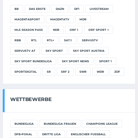
BR
DAS ERSTE
DAZN
DF1
LIVESTREAM
MAGENTASPORT
MAGENTATV
MDR
MLS SEASON PASS
NDR
ORF 1
ORF SPORT +
RBB
RTL
RTL+
SAT.1
SERVUSTV
SERVUSTV AT
SKY SPORT
SKY SPORT AUSTRIA
SKY SPORT BUNDESLIGA
SKY SPORT NEWS
SPORT 1
SPORTDIGITAL
SR
SRF 2
SWR
WDR
ZDF
WETTBEWERBE
BUNDESLIGA
BUNDESLIGA FRAUEN
CHAMPIONS LEAGUE
DFB-POKAL
DRITTE LIGA
ENGLISCHER FUSSBALL