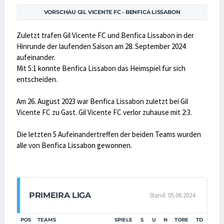
VORSCHAU GIL VICENTE FC - BENFICA LISSABON
Zuletzt trafen Gil Vicente FC und Benfica Lissabon in der
Hinrunde der laufenden Saison am 28. September 2024
aufeinander.
Mit 5:1 konnte Benfica Lissabon das Heimspiel für sich
entscheiden.
Am 26. August 2023 war Benfica Lissabon zuletzt bei Gil
Vicente FC zu Gast. Gil Vicente FC verlor zuhause mit 2:3.
Die letzten 5 Aufeinandertreffen der beiden Teams wurden
alle von Benfica Lissabon gewonnen.
PRIMEIRA LIGA
Stand: 05.06.2024
POS
TEAMS
SPIELE
S
U
N
TORE
TD
PUN