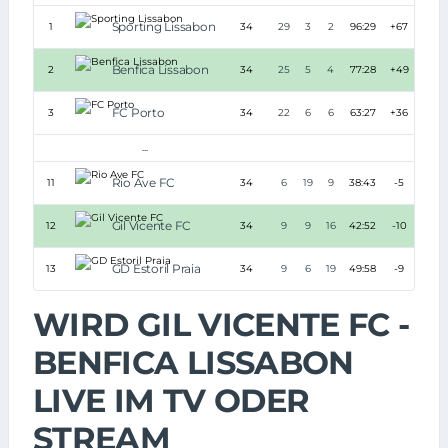
Sporting Lissabon
1
34
29
3
2
96:29
+67
9
Benfica Lissabon
2
34
25
5
4
77:28
+49
8
FC Porto
3
34
22
6
6
63:27
+36
7
...
Rio Ave FC
11
34
6
19
9
38:43
-5
3
Gil Vicente FC
12
34
9
9
16
42:52
-10
3
GD Estoril Praia
13
34
9
6
19
49:58
-9
3
WIRD GIL VICENTE FC -
BENFICA LISSABON
LIVE IM TV ODER
STREAM