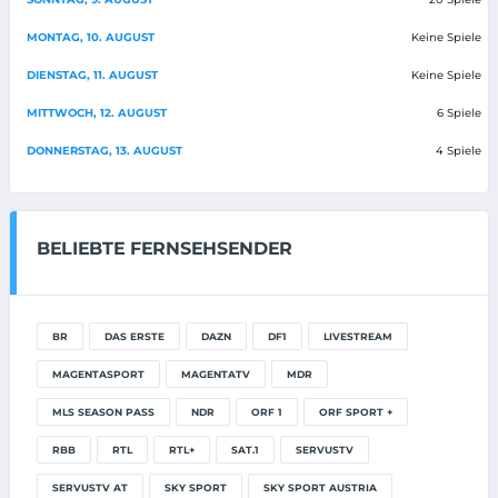
MONTAG, 10. AUGUST
Keine Spiele
DIENSTAG, 11. AUGUST
Keine Spiele
MITTWOCH, 12. AUGUST
6 Spiele
DONNERSTAG, 13. AUGUST
4 Spiele
BELIEBTE FERNSEHSENDER
BR
DAS ERSTE
DAZN
DF1
LIVESTREAM
MAGENTASPORT
MAGENTATV
MDR
MLS SEASON PASS
NDR
ORF 1
ORF SPORT +
RBB
RTL
RTL+
SAT.1
SERVUSTV
SERVUSTV AT
SKY SPORT
SKY SPORT AUSTRIA