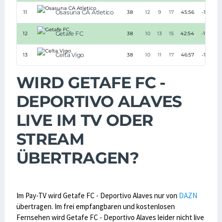
Osasuna CA Atletico
11
38
12
9
17
45:56
-11
Getafe FC
12
38
10
13
15
42:54
-12
Celta Vigo
13
38
10
11
17
46:57
-11
WIRD GETAFE FC -
DEPORTIVO ALAVES
LIVE IM TV ODER
STREAM
ÜBERTRAGEN?
Im Pay-TV wird Getafe FC - Deportivo Alaves nur von
DAZN
übertragen. Im frei empfangbaren und kostenlosen
Fernsehen wird Getafe FC - Deportivo Alaves leider nicht live