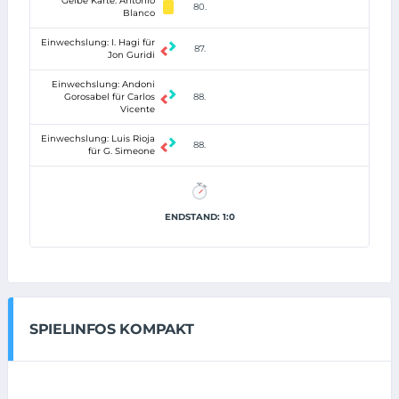
Gelbe Karte: Antonio
80.
Blanco
Einwechslung: I. Hagi für
87.
Jon Guridi
Einwechslung: Andoni
Gorosabel für Carlos
88.
Vicente
Einwechslung: Luis Rioja
88.
für G. Simeone
ENDSTAND: 1:0
SPIELINFOS KOMPAKT