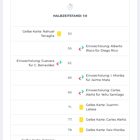
HALBZEITSTAND: 1:0
Gelbe Karte: Nahuel
50.
Tenaglia
Einwechslung: Alberto
56.
Risco für Diego Rico
Einwechslung: Guevara
62.
für C. Benavídez
Einwechslung: I. Moriba
69.
für Jaime Mata
Einwechslung: Carles
69.
Aleñá für Yellu Santiago
Gelbe Karte: Juanmi
71.
Latasa
77.
Gelbe Karte: Carles Aleñá
78.
Gelbe Karte: Ilaix Moriba