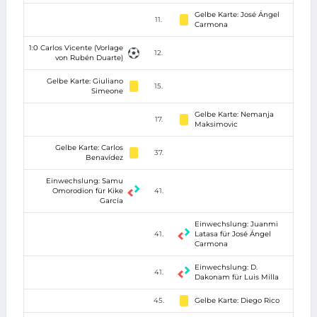
Gelbe Karte: José Ángel
11.
Carmona
1:0 Carlos Vicente (Vorlage
12.
von Rubén Duarte)
Gelbe Karte: Giuliano
15.
Simeone
Gelbe Karte: Nemanja
17.
Maksimovic
Gelbe Karte: Carlos
37.
Benavídez
Einwechslung: Samu
Omorodion für Kike
41.
García
Einwechslung: Juanmi
41.
Latasa für José Ángel
Carmona
Einwechslung: D.
41.
Dakonam für Luis Milla
45.
Gelbe Karte: Diego Rico