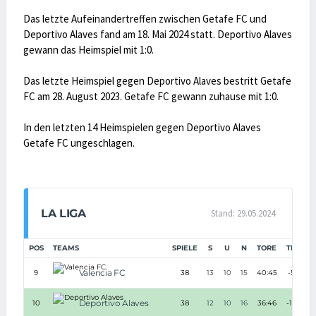
Das letzte Aufeinandertreffen zwischen Getafe FC und
Deportivo Alaves fand am 18. Mai 2024 statt. Deportivo Alaves
gewann das Heimspiel mit 1:0.
Das letzte Heimspiel gegen Deportivo Alaves bestritt Getafe
FC am 28. August 2023. Getafe FC gewann zuhause mit 1:0.
In den letzten 14 Heimspielen gegen Deportivo Alaves
Getafe FC ungeschlagen.
LA LIGA
Stand: 29.05.2024
POS
TEAMS
SPIELE
S
U
N
TORE
TD
PU
Valencia FC
9
38
13
10
15
40:45
-5
Deportivo Alaves
10
38
12
10
16
36:46
-10