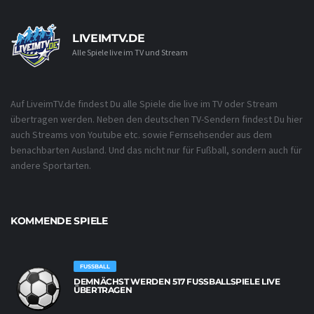
LIVEIMTV.DE
Alle Spiele live im TV und Stream
Auf LiveimTV.de findest Du alle Spiele die live im TV oder Stream
übertragen werden. Neben den deutschen TV-Sendern findest Du hier
auch Streams von Youtube etc. sowie Fernsehsender aus dem
benachbarten Ausland. Und das nicht nur für Fußball, sondern auch für
andere Sportarten.
KOMMENDE SPIELE
FUSSBALL
DEMNÄCHST WERDEN 517 FUSSBALLSPIELE LIVE Ü
BERTRAGEN