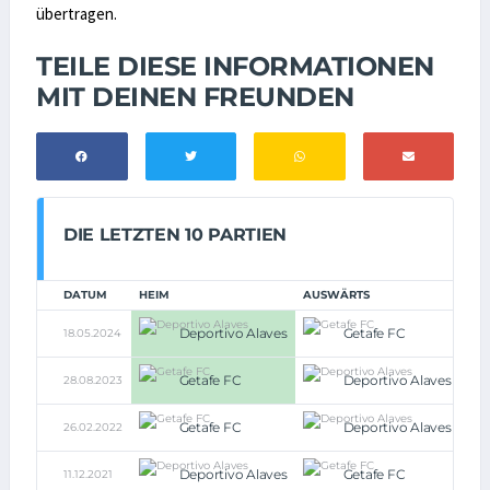
übertragen.
TEILE DIESE INFORMATIONEN
MIT DEINEN FREUNDEN
DIE LETZTEN 10 PARTIEN
DATUM
HEIM
AUSWÄRTS
Deportivo Alaves
Getafe FC
18.05.2024
1:0
Getafe FC
Deportivo Alaves
28.08.2023
1:0
Getafe FC
Deportivo Alaves
26.02.2022
2:2
Deportivo Alaves
Getafe FC
11.12.2021
1:1