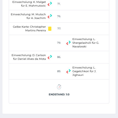
Einwechslung: K. Malget
71.
für E. Mahmutovic
Einwechslung: M. Mutsch
76.
für A. Joachim
Gelbe Karte: Christopher
77.
Martins Pereira
Einwechslung: L.
79.
Shergelashvili für G.
Navalovski
Einwechslung: D. Carlson
86.
für Daniel Alves da Mota
Einwechslung: L.
89.
Gegetchkori für J.
Jighauri
ENDSTAND: 1:0