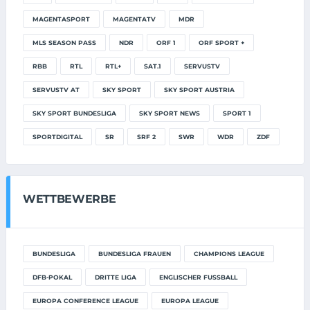
MAGENTASPORT
MAGENTATV
MDR
MLS SEASON PASS
NDR
ORF 1
ORF SPORT +
RBB
RTL
RTL+
SAT.1
SERVUSTV
SERVUSTV AT
SKY SPORT
SKY SPORT AUSTRIA
SKY SPORT BUNDESLIGA
SKY SPORT NEWS
SPORT 1
SPORTDIGITAL
SR
SRF 2
SWR
WDR
ZDF
WETTBEWERBE
BUNDESLIGA
BUNDESLIGA FRAUEN
CHAMPIONS LEAGUE
DFB-POKAL
DRITTE LIGA
ENGLISCHER FUSSBALL
EUROPA CONFERENCE LEAGUE
EUROPA LEAGUE