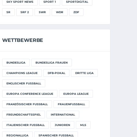
SKY SPORT NEWS
SPORT 1
SPORTDIGITAL
SR
SRF 2
SWR
WDR
ZDF
WETTBEWERBE
BUNDESLIGA
BUNDESLIGA FRAUEN
CHAMPIONS LEAGUE
DFB-POKAL
DRITTE LIGA
ENGLISCHER FUSSBALL
EUROPA CONFERENCE LEAGUE
EUROPA LEAGUE
FRANZÖSISCHER FUSSBALL
FRAUENFUSSBALL
FREUNDSCHAFTSSPIEL
INTERNATIONAL
ITALIENISCHER FUSSBALL
JUNIOREN
MLS
REGIONALLIGA
SPANISCHER FUSSBALL