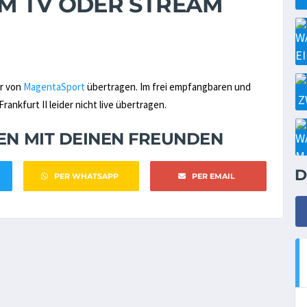
 IM TV ODER STREAM
ur von
MagentaSport
übertragen. Im frei empfangbaren und
ankfurt II leider nicht live übertragen.
NEN MIT DEINEN FREUNDEN
D
PER WHATSAPP
PER EMAIL