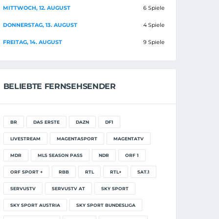
MITTWOCH, 12. AUGUST
6 Spiele
DONNERSTAG, 13. AUGUST
4 Spiele
FREITAG, 14. AUGUST
9 Spiele
BELIEBTE FERNSEHSENDER
BR
DAS ERSTE
DAZN
DF1
LIVESTREAM
MAGENTASPORT
MAGENTATV
MDR
MLS SEASON PASS
NDR
ORF 1
ORF SPORT +
RBB
RTL
RTL+
SAT.1
SERVUSTV
SERVUSTV AT
SKY SPORT
SKY SPORT AUSTRIA
SKY SPORT BUNDESLIGA