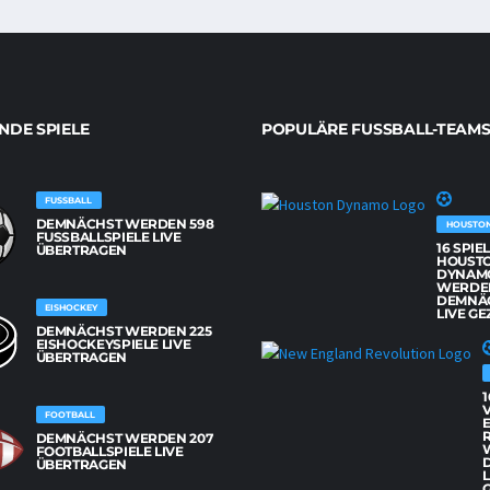
DE SPIELE
POPULÄRE FUSSBALL-TEAMS
FUSSBALL
DEMNÄCHST WERDEN 598
HOUSTO
FUSSBALLSPIELE LIVE Ü
16 SPIE
BERTRAGEN
HOUST
DYNAM
WERDE
DEMNÄ
EISHOCKEY
LIVE GE
DEMNÄCHST WERDEN 225
EISHOCKEYSPIELE LIVE
ÜBERTRAGEN
1
FOOTBALL
DEMNÄCHST WERDEN 207
FOOTBALLSPIELE LIVE
ÜBERTRAGEN
L
G