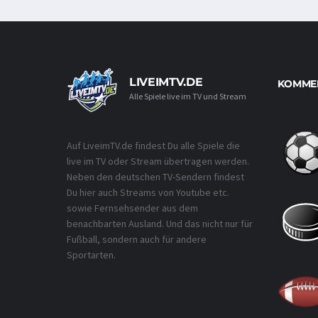
LIVEIMTV.DE
KOMMEN
Alle Spiele live im TV und Stream
Auf LiveimTV.de findest Du alle Spiele die
live im TV oder Stream übertragen werden.
Neben den deutschen TV-Sendern findest
Du hier auch Streams von Youtube etc.
sowie Fernsehsender aus dem
benachbarten Ausland. Und das nicht nur für
Fußball, sondern auch für andere
Sportarten.