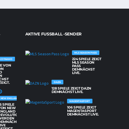
AKTIVE FUSSBALL -SENDER
MLS SEASON PASS
224 SPIELE ZEIGT
N DYNAMO
MLS SEASON
LE VON
PASS
ON
DEMNÄCHST
O
LIVE.
N
CHST
ZEIGT.
DAZN
128 SPIELE ZEIGT DAZN
DEMNÄCHST LIVE.
NEW ENGLAND REVOLUTION
MAGENTASPORT
6 SPIELE
106 SPIELE ZEIGT
VON NEW
MAGENTASPORT
ENGLAND
DEMNÄCHST LIVE.
REVOLUTION
WERDEN
DEMNÄCHST
IVE
EZEIGT.