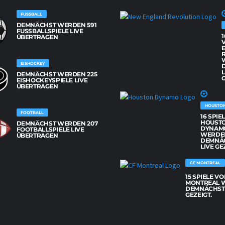
FUSSBALL
DEMNÄCHST WERDEN 591
FUSSBALLSPIELE LIVE Ü
1
BERTRAGEN
EISHOCKEY
L
DEMNÄCHST WERDEN 225
G
EISHOCKEYSPIELE LIVE
ÜBERTRAGEN
HOUSTO
FOOTBALL
16 SPIE
HOUST
DEMNÄCHST WERDEN 207
DYNAM
FOOTBALLSPIELE LIVE
WERDE
ÜBERTRAGEN
DEMNÄ
LIVE GE
CF MONTREAL
15 SPIELE VO
MONTREAL 
DEMNÄCHST 
GEZEIGT.