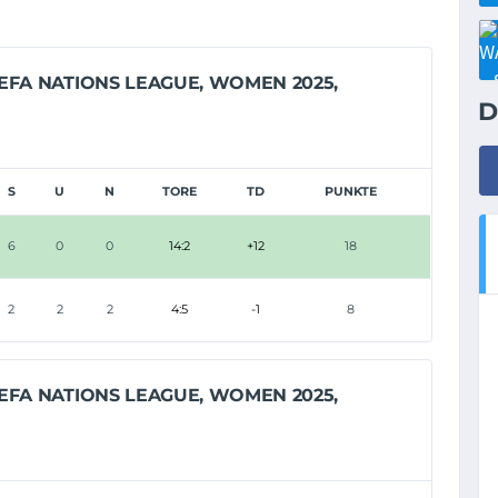
EFA NATIONS LEAGUE, WOMEN 2025,
D
S
U
N
TORE
TD
PUNKTE
6
0
0
14:2
+12
18
2
2
2
4:5
-1
8
EFA NATIONS LEAGUE, WOMEN 2025,