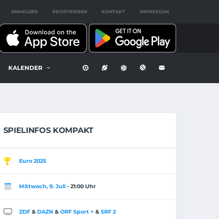
ANMELDEN
REGISTRIEREN
KONTAKT
IMPRESSUM
KALENDER
SPIELINFOS KOMPAKT
Euro 2025
Mittwoch, 9. Juli
- 21:00 Uhr
ZDF
&
DAZN
&
ORF Sport +
&
SRF 2