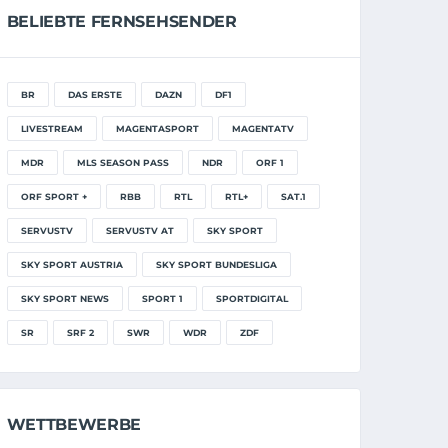
BELIEBTE FERNSEHSENDER
BR
DAS ERSTE
DAZN
DF1
LIVESTREAM
MAGENTASPORT
MAGENTATV
MDR
MLS SEASON PASS
NDR
ORF 1
ORF SPORT +
RBB
RTL
RTL+
SAT.1
SERVUSTV
SERVUSTV AT
SKY SPORT
SKY SPORT AUSTRIA
SKY SPORT BUNDESLIGA
SKY SPORT NEWS
SPORT 1
SPORTDIGITAL
SR
SRF 2
SWR
WDR
ZDF
WETTBEWERBE