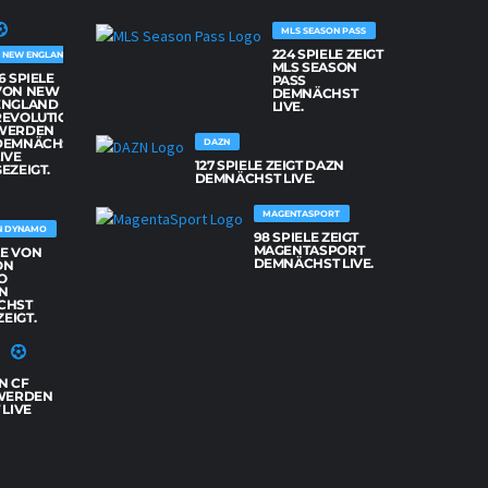
MLS SEASON PASS
224 SPIELE ZEIGT
NEW ENGLAND REVOLUTION
MLS SEASON
6 SPIELE
PASS
VON NEW
DEMNÄCHST
ENGLAND
LIVE.
REVOLUTION
WERDEN
DEMNÄCHST
DAZN
IVE
127 SPIELE ZEIGT DAZN
EZEIGT.
DEMNÄCHST LIVE.
MAGENTASPORT
N DYNAMO
98 SPIELE ZEIGT
MAGENTASPORT
LE VON
DEMNÄCHST LIVE.
ON
O
N
CHST
ZEIGT.
N CF
WERDEN
LIVE