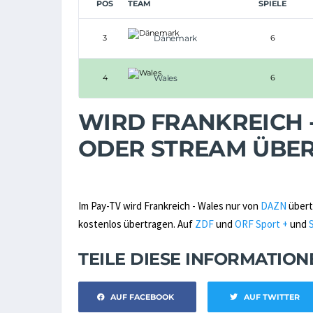
POS
TEAM
SPIELE
3
Dänemark
6
4
Wales
6
WIRD FRANKREICH -
ODER STREAM ÜBE
Im Pay-TV wird Frankreich - Wales nur von
DAZN
übertr
kostenlos übertragen. Auf
ZDF
und
ORF Sport +
und
TEILE DIESE INFORMATIO
AUF FACEBOOK
AUF TWITTER