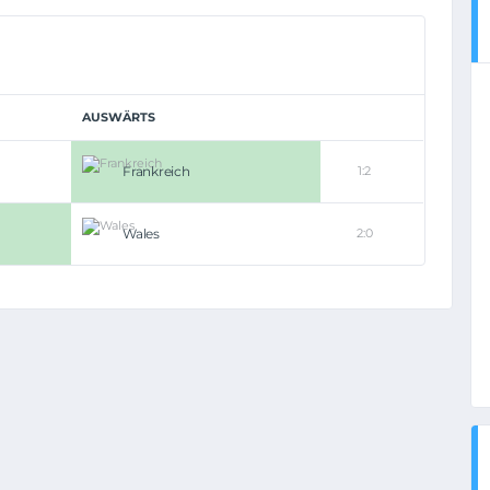
AUSWÄRTS
Frankreich
1:2
Wales
2:0