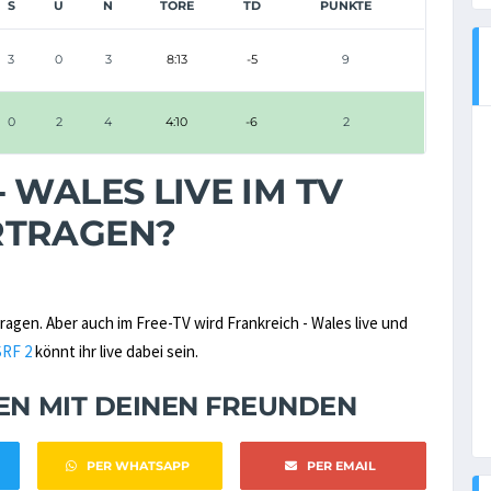
S
U
N
TORE
TD
PUNKTE
3
0
3
8:13
-5
9
0
2
4
4:10
-6
2
 WALES LIVE IM TV
RTRAGEN?
agen. Aber auch im Free-TV wird Frankreich - Wales live und
SRF 2
könnt ihr live dabei sein.
NEN MIT DEINEN FREUNDEN
PER WHATSAPP
PER EMAIL