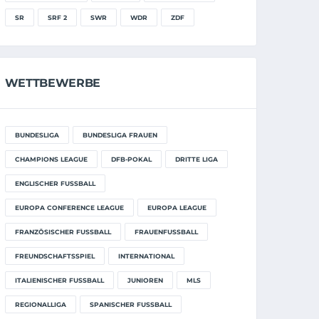
SR
SRF 2
SWR
WDR
ZDF
WETTBEWERBE
BUNDESLIGA
BUNDESLIGA FRAUEN
CHAMPIONS LEAGUE
DFB-POKAL
DRITTE LIGA
ENGLISCHER FUSSBALL
EUROPA CONFERENCE LEAGUE
EUROPA LEAGUE
FRANZÖSISCHER FUSSBALL
FRAUENFUSSBALL
FREUNDSCHAFTSSPIEL
INTERNATIONAL
ITALIENISCHER FUSSBALL
JUNIOREN
MLS
REGIONALLIGA
SPANISCHER FUSSBALL