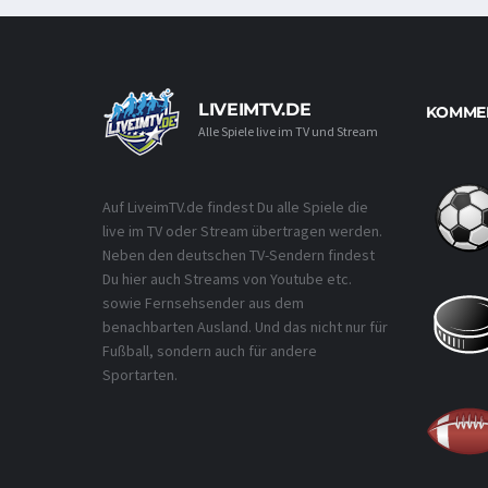
LIVEIMTV.DE
KOMMEN
Alle Spiele live im TV und Stream
Auf LiveimTV.de findest Du alle Spiele die
live im TV oder Stream übertragen werden.
Neben den deutschen TV-Sendern findest
Du hier auch Streams von Youtube etc.
sowie Fernsehsender aus dem
benachbarten Ausland. Und das nicht nur für
Fußball, sondern auch für andere
Sportarten.