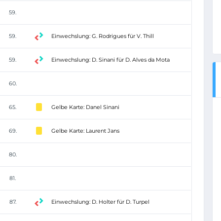
59.
59.
Einwechslung: G. Rodrigues für V. Thill
59.
Einwechslung: D. Sinani für D. Alves da Mota
60.
65.
Gelbe Karte: Danel Sinani
69.
Gelbe Karte: Laurent Jans
80.
81.
87.
Einwechslung: D. Holter für D. Turpel