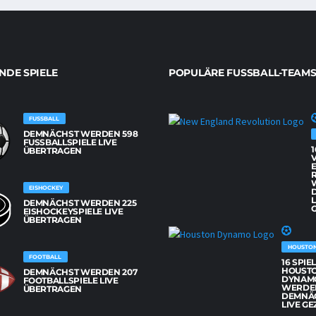
DE SPIELE
POPULÄRE FUSSBALL-TEAMS
FUSSBALL
DEMNÄCHST WERDEN 598
FUSSBALLSPIELE LIVE Ü
1
BERTRAGEN
EISHOCKEY
L
DEMNÄCHST WERDEN 225
G
EISHOCKEYSPIELE LIVE
ÜBERTRAGEN
HOUSTO
FOOTBALL
16 SPIE
HOUST
DEMNÄCHST WERDEN 207
DYNAM
FOOTBALLSPIELE LIVE
WERDE
ÜBERTRAGEN
DEMNÄ
LIVE GE