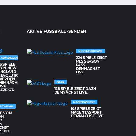
AKTIVE FUSSBALL -SENDER
MLS SEASON PASS
224 SPIELE ZEIGT
NEW ENGLAND REVOLUTION
MLS SEASON
6 SPIELE
PASS
VON NEW
DEMNÄCHST
ENGLAND
LIVE.
REVOLUTION
WERDEN
DEMNÄCHST
DAZN
IVE
128 SPIELE ZEIGT DAZN
EZEIGT.
DEMNÄCHST LIVE.
MAGENTASPORT
N DYNAMO
105 SPIELE ZEIGT
MAGENTASPORT
LE VON
DEMNÄCHST LIVE.
ON
O
N
CHST
ZEIGT.