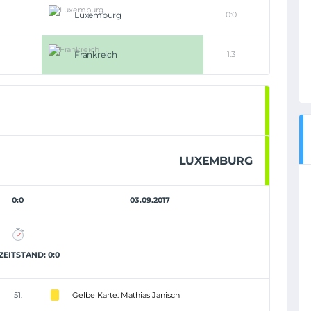
Luxemburg
0:0
Frankreich
1:3
LUXEMBURG
0:0
03.09.2017
EITSTAND: 0:0
51.
Gelbe Karte: Mathias Janisch