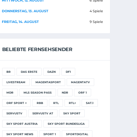
MITTWOCH, 12. AUGUST
6 Spiele
DONNERSTAG, 13. AUGUST
4 Spiele
FREITAG, 14. AUGUST
9 Spiele
BELIEBTE FERNSEHSENDER
BR
DAS ERSTE
DAZN
DF1
LIVESTREAM
MAGENTASPORT
MAGENTATV
MDR
MLS SEASON PASS
NDR
ORF 1
ORF SPORT +
RBB
RTL
RTL+
SAT.1
SERVUSTV
SERVUSTV AT
SKY SPORT
SKY SPORT AUSTRIA
SKY SPORT BUNDESLIGA
SKY SPORT NEWS
SPORT 1
SPORTDIGITAL