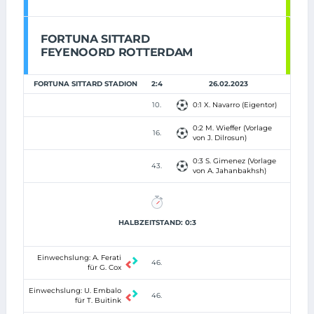
FORTUNA SITTARD
FEYENOORD ROTTERDAM
FORTUNA SITTARD STADION
2:4
26.02.2023
10.
0:1 X. Navarro (Eigentor)
0:2 M. Wieffer (Vorlage
16.
von J. Dilrosun)
0:3 S. Gimenez (Vorlage
43.
von A. Jahanbakhsh)
HALBZEITSTAND: 0:3
Einwechslung: A. Ferati
46.
für G. Cox
Einwechslung: U. Embalo
46.
für T. Buitink