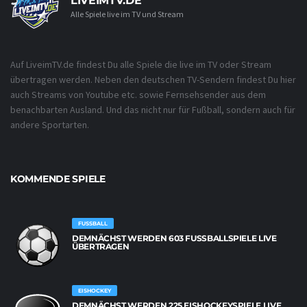
LIVEIMTV.DE
Alle Spiele live im TV und Stream
Auf LiveimTV.de findest Du alle Spiele die live im TV oder Stream
übertragen werden. Neben den deutschen TV-Sendern findest Du hier
auch Streams von Youtube etc. sowie Fernsehsender aus dem
benachbarten Ausland. Und das nicht nur für Fußball, sondern auch für
andere Sportarten.
KOMMENDE SPIELE
FUSSBALL
DEMNÄCHST WERDEN 603 FUSSBALLSPIELE LIVE Ü
BERTRAGEN
EISHOCKEY
DEMNÄCHST WERDEN 225 EISHOCKEYSPIELE LIVE