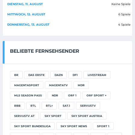
DIENSTAG, 11. AUGUST
Keine Spiele
MITTWOCH, 12. AUGUST
6 Spiele
DONNERSTAG, 13. AUGUST
4 Spiele
BELIEBTE FERNSEHSENDER
BR
DAS ERSTE
DAZN
DF1
LIVESTREAM
MAGENTASPORT
MAGENTATV
MDR
MLS SEASON PASS
NDR
ORF 1
ORF SPORT +
RBB
RTL
RTL+
SAT.1
SERVUSTV
SERVUSTV AT
SKY SPORT
SKY SPORT AUSTRIA
SKY SPORT BUNDESLIGA
SKY SPORT NEWS
SPORT 1