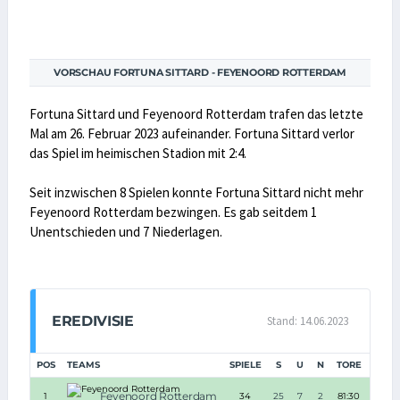
VORSCHAU FORTUNA SITTARD - FEYENOORD ROTTERDAM
Fortuna Sittard und Feyenoord Rotterdam trafen das letzte
Mal am 26. Februar 2023 aufeinander. Fortuna Sittard verlor
das Spiel im heimischen Stadion mit 2:4.
Seit inzwischen 8 Spielen konnte Fortuna Sittard nicht mehr
Feyenoord Rotterdam bezwingen. Es gab seitdem 1
Unentschieden und 7 Niederlagen.
EREDIVISIE
Stand: 14.06.2023
POS
TEAMS
SPIELE
S
U
N
TORE
TD
Feyenoord Rotterdam
1
34
25
7
2
81:30
+51