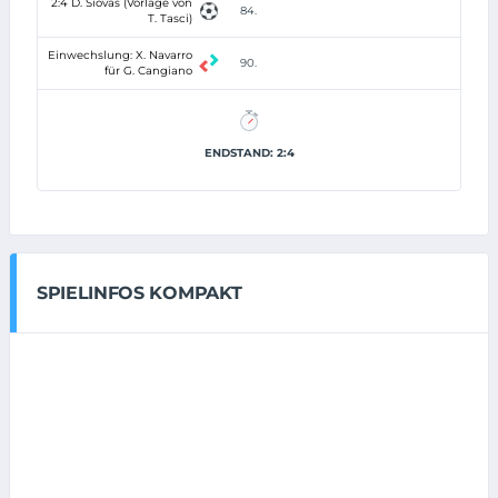
2:4 D. Siovas (Vorlage von
84.
T. Tasci)
Einwechslung: X. Navarro
90.
für G. Cangiano
ENDSTAND: 2:4
SPIELINFOS KOMPAKT