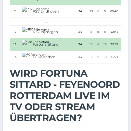
PSV Eindhoven
2
34
23
6
5
89:40
+49
...
NEC Nijmegen
12
34
8
15
11
42:45
-3
Fortuna Sittard
13
34
10
6
18
39:62
-23
FC Volendam
14
34
10
6
18
42:71
-29
WIRD FORTUNA
SITTARD - FEYENOORD
ROTTERDAM LIVE IM
TV ODER STREAM
ÜBERTRAGEN?