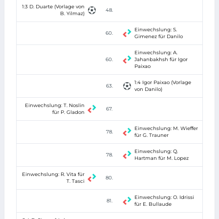
1:3 D. Duarte (Vorlage von
48.
B. Yilmaz)
Einwechslung: S.
60.
Gimenez für Danilo
Einwechslung: A.
60.
Jahanbakhsh für Igor
Paixao
1:4 Igor Paixao (Vorlage
63.
von Danilo)
Einwechslung: T. Noslin
67.
für P. Gladon
Einwechslung: M. Wieffer
78.
für G. Trauner
Einwechslung: Q.
78.
Hartman für M. Lopez
Einwechslung: R. Vita für
80.
T. Tasci
Einwechslung: O. Idrissi
81.
für E. Bullaude