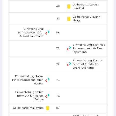
Gelbe Karte: Valgeir
48.
Lunddal
Gelbe Karte: Giovanni
57.
Haag
Einwechslung:
Bambasé Conté für
58.
Mikkel Kaufmann
Einwechslung: Matthias
73.
Zimmermann für Tim
Rossmann
Einwechslung: Danny
74.
Schmidt für Moritz-
Broni Kwarteng
Einwechslung: Rafael
Pinto Pedrosa für Robin
75.
Heußer
Einwechslung: Robin
Bormuth für Marcel
75.
Franke
Gelbe Karte: Max Weiss
80.