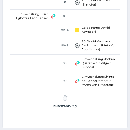
2:2 Dawid Kownacki
81.
(Elfmeter)
Einwechslung: Lilian
85.
Egloff für Leon Jensen
Gelbe Karte: Dawid
90+3.
Kownacki
2:3 Dawid Kownacki
90+3.
(Vorlage von Shinta Karl
Appelkamp)
Einwechslung: Joshua
90.
Quarshie für Valgeir
Lunddal
Einwechslung: Shinta
90.
Karl Appelkamp für
Myron Van Brederode
ENDSTAND: 2:3