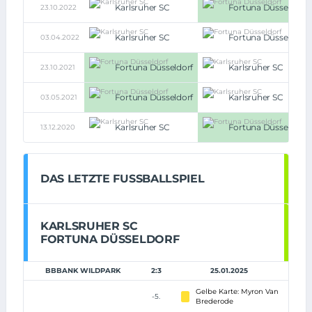
Karlsruher SC
Fortuna Düsseldorf
23.10.2022
Karlsruher SC
Fortuna Düsseldorf
03.04.2022
Fortuna Düsseldorf
Karlsruher SC
23.10.2021
Fortuna Düsseldorf
Karlsruher SC
03.05.2021
Karlsruher SC
Fortuna Düsseldorf
13.12.2020
DAS LETZTE FUSSBALLSPIEL
KARLSRUHER SC
FORTUNA DÜSSELDORF
BBBANK WILDPARK
2:3
25.01.2025
Gelbe Karte: Myron Van
-5.
Brederode