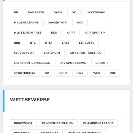
BR
DAS ERSTE
DAZN
DF1
LIVESTREAM
MAGENTASPORT
MAGENTATV
MDR
MLS SEASON PASS
NDR
ORF 1
ORF SPORT +
RBB
RTL
RTL+
SAT.1
SERVUSTV
SERVUSTV AT
SKY SPORT
SKY SPORT AUSTRIA
SKY SPORT BUNDESLIGA
SKY SPORT NEWS
SPORT 1
SPORTDIGITAL
SR
SRF 2
SWR
WDR
ZDF
WETTBEWERBE
BUNDESLIGA
BUNDESLIGA FRAUEN
CHAMPIONS LEAGUE