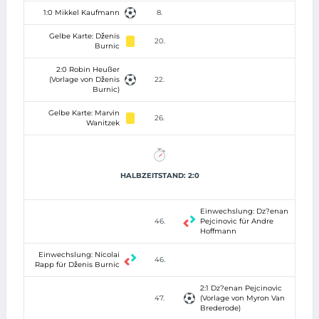
1:0 Mikkel Kaufmann
8.
Gelbe Karte: Dženis
20.
Burnic
2:0 Robin Heußer
(Vorlage von Dženis
22.
Burnic)
Gelbe Karte: Marvin
26.
Wanitzek
HALBZEITSTAND: 2:0
Einwechslung: Dz?enan
46.
Pejcinovic für Andre
Hoffmann
Einwechslung: Nicolai
46.
Rapp für Dženis Burnic
2:1 Dz?enan Pejcinovic
47.
(Vorlage von Myron Van
Brederode)