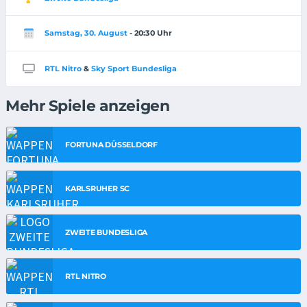
Samstag, 30. August
- 20:30 Uhr
RTL Nitro
&
Sky Sport Bundesliga
Mehr Spiele anzeigen
FORTUNA DÜSSELDORF
KARLSRUHER SC
ZWEITE BUNDESLIGA
RTL NITRO