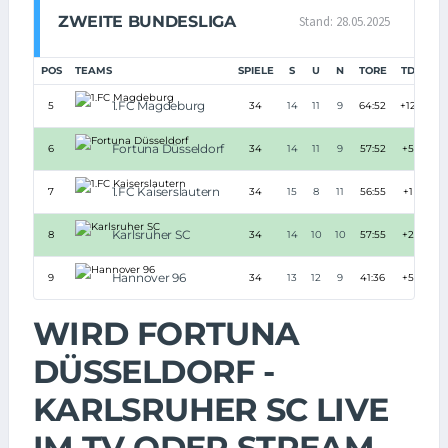
ZWEITE BUNDESLIGA
Stand: 28.05.2025
POS
TEAMS
SPIELE
S
U
N
TORE
TD
PU
1.FC Magdeburg
5
34
14
11
9
64:52
+12
Fortuna Düsseldorf
6
34
14
11
9
57:52
+5
1.FC Kaiserslautern
7
34
15
8
11
56:55
+1
Karlsruher SC
8
34
14
10
10
57:55
+2
Hannover 96
9
34
13
12
9
41:36
+5
WIRD FORTUNA
DÜSSELDORF -
KARLSRUHER SC LIVE
IM TV ODER STREAM