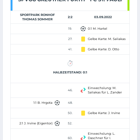
SPORTPARK RONHOF
2:2
03.09.2022
THOMAS SOMMER
19.
0:1 M. Hartel
27.
Gelbe Karte: M. Saliakas
41.
Gelbe Karte: D. Otto
HALBZEITSTAND: 0:1
Einwechslung: M.
46.
Saliakas für L. Zander
1:1 B. Hrgota
48.
50.
Gelbe Karte: J. Irvine
2:1 J. Irvine (Eigentor)
52.
Einwechslung: L.
60.
Daschner für I.