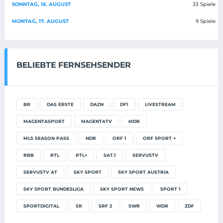
SONNTAG, 16. AUGUST
33 Spiele
MONTAG, 17. AUGUST
9 Spiele
BELIEBTE FERNSEHSENDER
BR
DAS ERSTE
DAZN
DF1
LIVESTREAM
MAGENTASPORT
MAGENTATV
MDR
MLS SEASON PASS
NDR
ORF 1
ORF SPORT +
RBB
RTL
RTL+
SAT.1
SERVUSTV
SERVUSTV AT
SKY SPORT
SKY SPORT AUSTRIA
SKY SPORT BUNDESLIGA
SKY SPORT NEWS
SPORT 1
SPORTDIGITAL
SR
SRF 2
SWR
WDR
ZDF