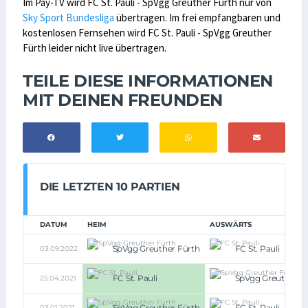
Im Pay-TV wird FC St. Pauli - SpVgg Greuther Fürth nur von
Sky Sport Bundesliga
übertragen. Im frei empfangbaren und
kostenlosen Fernsehen wird FC St. Pauli - SpVgg Greuther
Fürth leider nicht live übertragen.
TEILE DIESE INFORMATIONEN
MIT DEINEN FREUNDEN
DIE LETZTEN 10 PARTIEN
DATUM
HEIM
AUSWÄRTS
SpVgg Greuther Fürth
FC St. Pauli
03.09.2022
FC St. Pauli
SpVgg Greuther F
25.04.2021
SpVgg Greuther Fürth
FC St. Pauli
03.01.2021