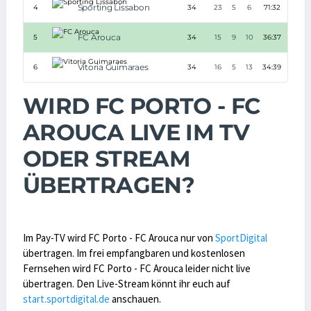
Sporting Lissabon
4
34
23
5
6
71:32
+39
FC Arouca
5
34
15
9
10
36:37
-1
Vitoria Guimaraes
6
34
16
5
13
34:39
-5
WIRD FC PORTO - FC
AROUCA LIVE IM TV
ODER STREAM
ÜBERTRAGEN?
Im Pay-TV wird FC Porto - FC Arouca nur von
SportDigital
übertragen. Im frei empfangbaren und kostenlosen
Fernsehen wird FC Porto - FC Arouca leider nicht live
übertragen. Den Live-Stream könnt ihr euch auf
start.sportdigital.de
anschauen.