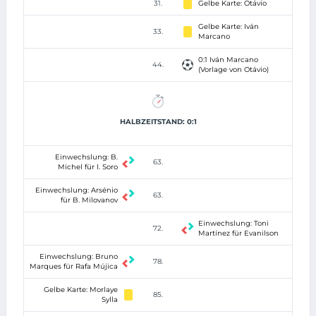
31.
Gelbe Karte: Otávio
Gelbe Karte: Iván
33.
Marcano
0:1 Iván Marcano
44.
(Vorlage von Otávio)
HALBZEITSTAND: 0:1
Einwechslung: B.
63.
Michel für I. Soro
Einwechslung: Arsénio
63.
für B. Milovanov
Einwechslung: Toni
72.
Martínez für Evanilson
Einwechslung: Bruno
78.
Marques für Rafa Mújica
Gelbe Karte: Morlaye
85.
Sylla