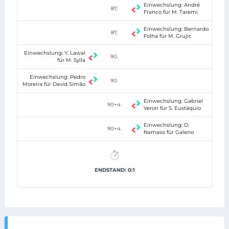
Einwechslung: André
87.
Franco für M. Taremi
Einwechslung: Bernardo
87.
Folha für M. Grujic
Einwechslung: Y. Lawal
90.
für M. Sylla
Einwechslung: Pedro
90.
Moreira für David Simão
Einwechslung: Gabriel
90+4.
Veron für S. Eustáquio
Einwechslung: D.
90+4.
Namaso für Galeno
ENDSTAND: 0:1