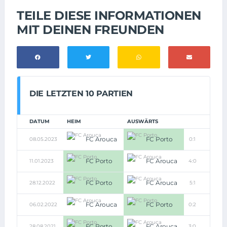
TEILE DIESE INFORMATIONEN
MIT DEINEN FREUNDEN
DIE LETZTEN 10 PARTIEN
DATUM
HEIM
AUSWÄRTS
FC Arouca
FC Porto
08.05.2023
0:1
FC Porto
FC Arouca
11.01.2023
4:0
FC Porto
FC Arouca
28.12.2022
5:1
FC Arouca
FC Porto
06.02.2022
0:2
FC Porto
FC Arouca
28.08.2021
3:0