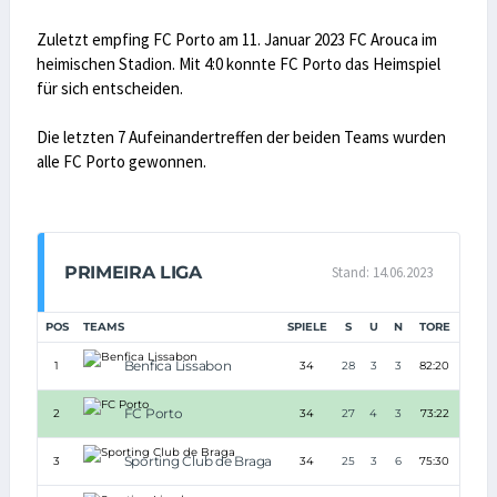
Zuletzt empfing FC Porto am 11. Januar 2023 FC Arouca im
heimischen Stadion. Mit 4:0 konnte FC Porto das Heimspiel
für sich entscheiden.
Die letzten 7 Aufeinandertreffen der beiden Teams wurden
alle FC Porto gewonnen.
PRIMEIRA LIGA
Stand: 14.06.2023
POS
TEAMS
SPIELE
S
U
N
TORE
TD
Benfica Lissabon
1
34
28
3
3
82:20
+62
FC Porto
2
34
27
4
3
73:22
+51
Sporting Club de Braga
3
34
25
3
6
75:30
+45