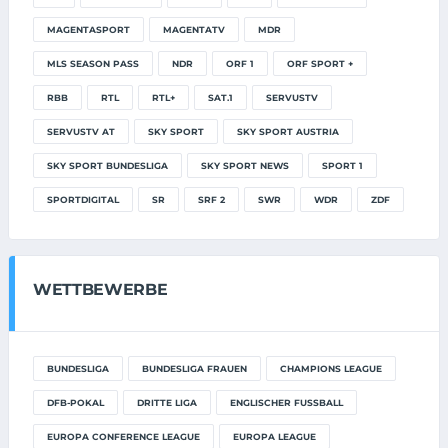
MAGENTASPORT
MAGENTATV
MDR
MLS SEASON PASS
NDR
ORF 1
ORF SPORT +
RBB
RTL
RTL+
SAT.1
SERVUSTV
SERVUSTV AT
SKY SPORT
SKY SPORT AUSTRIA
SKY SPORT BUNDESLIGA
SKY SPORT NEWS
SPORT 1
SPORTDIGITAL
SR
SRF 2
SWR
WDR
ZDF
WETTBEWERBE
BUNDESLIGA
BUNDESLIGA FRAUEN
CHAMPIONS LEAGUE
DFB-POKAL
DRITTE LIGA
ENGLISCHER FUSSBALL
EUROPA CONFERENCE LEAGUE
EUROPA LEAGUE