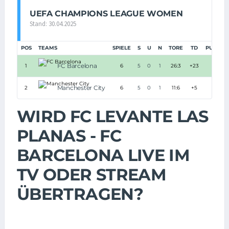
UEFA CHAMPIONS LEAGUE WOMEN
Stand: 30.04.2025
POS
TEAMS
SPIELE
S
U
N
TORE
TD
PUNKTE
FC Barcelona
1
6
5
0
1
26:3
+23
15
Manchester City
2
6
5
0
1
11:6
+5
15
WIRD FC LEVANTE LAS
PLANAS - FC
BARCELONA LIVE IM
TV ODER STREAM
ÜBERTRAGEN?