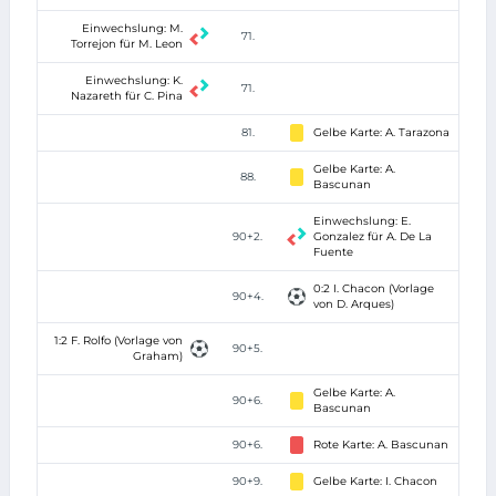
Einwechslung: M.
71.
Torrejon für M. Leon
Einwechslung: K.
71.
Nazareth für C. Pina
81.
Gelbe Karte: A. Tarazona
Gelbe Karte: A.
88.
Bascunan
Einwechslung: E.
90+2.
Gonzalez für A. De La
Fuente
0:2 I. Chacon (Vorlage
90+4.
von D. Arques)
1:2 F. Rolfo (Vorlage von
90+5.
Graham)
Gelbe Karte: A.
90+6.
Bascunan
90+6.
Rote Karte: A. Bascunan
90+9.
Gelbe Karte: I. Chacon