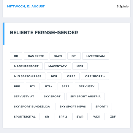
MITTWOCH, 12. AUGUST
6 Spiele
BELIEBTE FERNSEHSENDER
BR
DAS ERSTE
DAZN
DF1
LIVESTREAM
MAGENTASPORT
MAGENTATV
MDR
MLS SEASON PASS
NDR
ORF 1
ORF SPORT +
RBB
RTL
RTL+
SAT.1
SERVUSTV
SERVUSTV AT
SKY SPORT
SKY SPORT AUSTRIA
SKY SPORT BUNDESLIGA
SKY SPORT NEWS
SPORT 1
SPORTDIGITAL
SR
SRF 2
SWR
WDR
ZDF