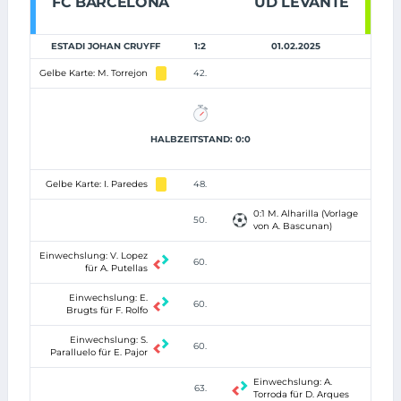
FC BARCELONA
UD LEVANTE
ESTADI JOHAN CRUYFF
1:2
01.02.2025
Gelbe Karte: M. Torrejon
42.
HALBZEITSTAND: 0:0
Gelbe Karte: I. Paredes
48.
0:1 M. Alharilla (Vorlage
50.
von A. Bascunan)
Einwechslung: V. Lopez
60.
für A. Putellas
Einwechslung: E.
60.
Brugts für F. Rolfo
Einwechslung: S.
60.
Paralluelo für E. Pajor
Einwechslung: A.
63.
Torroda für D. Arques