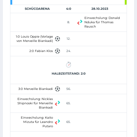
SCHÜCOARENA
4:0
28.10.2023
Einwechslung: Donald
8.
Nduka für Thomas
Rausch
1:0 Louis Oppie (Vorlage
12.
von Merveille Biankadi)
2:0 Fabian Klos
24.
HALBZEITSTAND: 2:0
3:0 Merveille Biankadi
56.
Einwechslung: Nicklas
Shipnoski für Merveille
65.
Biankadi
Einwechslung: Kaito
Mizuta für Leandro
65.
Putaro