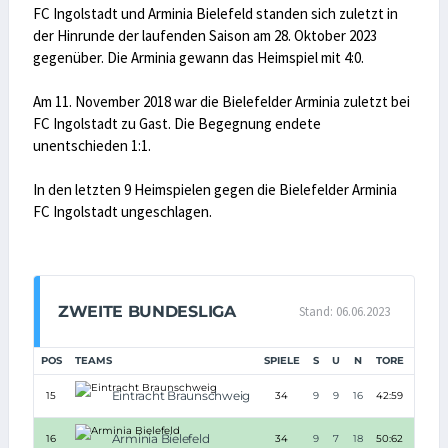
FC Ingolstadt und Arminia Bielefeld standen sich zuletzt in
der Hinrunde der laufenden Saison am 28. Oktober 2023
gegenüber. Die Arminia gewann das Heimspiel mit 4:0.
Am 11. November 2018 war die Bielefelder Arminia zuletzt bei
FC Ingolstadt zu Gast. Die Begegnung endete
unentschieden 1:1.
In den letzten 9 Heimspielen gegen die Bielefelder Arminia
FC Ingolstadt ungeschlagen.
ZWEITE BUNDESLIGA
Stand: 06.06.2023
POS
TEAMS
SPIELE
S
U
N
TORE
TD
Eintracht Braunschweig
15
34
9
9
16
42:59
-17
Arminia Bielefeld
16
34
9
7
18
50:62
-12