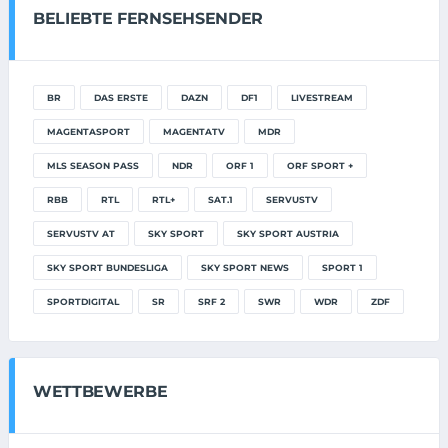
BELIEBTE FERNSEHSENDER
BR
DAS ERSTE
DAZN
DF1
LIVESTREAM
MAGENTASPORT
MAGENTATV
MDR
MLS SEASON PASS
NDR
ORF 1
ORF SPORT +
RBB
RTL
RTL+
SAT.1
SERVUSTV
SERVUSTV AT
SKY SPORT
SKY SPORT AUSTRIA
SKY SPORT BUNDESLIGA
SKY SPORT NEWS
SPORT 1
SPORTDIGITAL
SR
SRF 2
SWR
WDR
ZDF
WETTBEWERBE