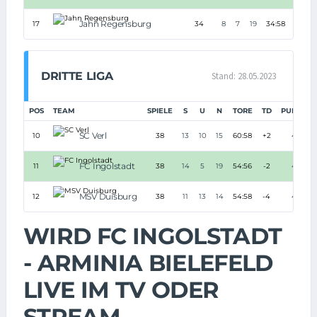
Jahn Regensburg
17
34
8
7
19
34:58
-24
DRITTE LIGA
Stand: 28.05.2023
POS
TEAM
SPIELE
S
U
N
TORE
TD
PUNKTE
SC Verl
10
38
13
10
15
60:58
+2
49
FC Ingolstadt
11
38
14
5
19
54:56
-2
47
MSV Duisburg
12
38
11
13
14
54:58
-4
46
WIRD FC INGOLSTADT
- ARMINIA BIELEFELD
LIVE IM TV ODER
STREAM