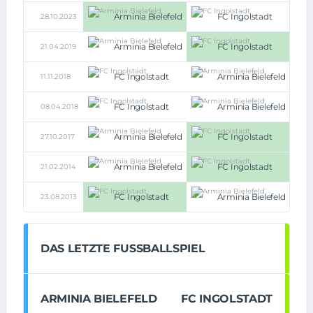
Arminia Bielefeld
FC Ingolstadt
28.10.2023
4:0
Arminia Bielefeld
FC Ingolstadt
21.04.2019
1:3
FC Ingolstadt
Arminia Bielefeld
11.11.2018
1:1
FC Ingolstadt
Arminia Bielefeld
08.04.2018
2:2
Arminia Bielefeld
FC Ingolstadt
27.10.2017
1:3
Arminia Bielefeld
FC Ingolstadt
21.02.2014
0:2
FC Ingolstadt
Arminia Bielefeld
23.08.2013
3:2
DAS LETZTE FUSSBALLSPIEL
ARMINIA BIELEFELD
FC INGOLSTADT