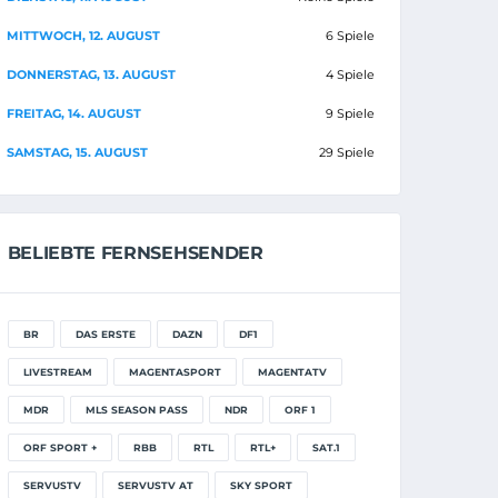
MITTWOCH, 12. AUGUST
6 Spiele
DONNERSTAG, 13. AUGUST
4 Spiele
FREITAG, 14. AUGUST
9 Spiele
SAMSTAG, 15. AUGUST
29 Spiele
BELIEBTE FERNSEHSENDER
BR
DAS ERSTE
DAZN
DF1
LIVESTREAM
MAGENTASPORT
MAGENTATV
MDR
MLS SEASON PASS
NDR
ORF 1
ORF SPORT +
RBB
RTL
RTL+
SAT.1
SERVUSTV
SERVUSTV AT
SKY SPORT