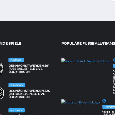
DE SPIELE
POPULÄRE FUSSBALL-TEAMS
FUSSBALL
DEMNÄCHST WERDEN 591
FUSSBALLSPIELE LIVE Ü
1
BERTRAGEN
EISHOCKEY
L
DEMNÄCHST WERDEN 225
G
EISHOCKEYSPIELE LIVE
ÜBERTRAGEN
HOUSTO
FOOTBALL
16 SPIE