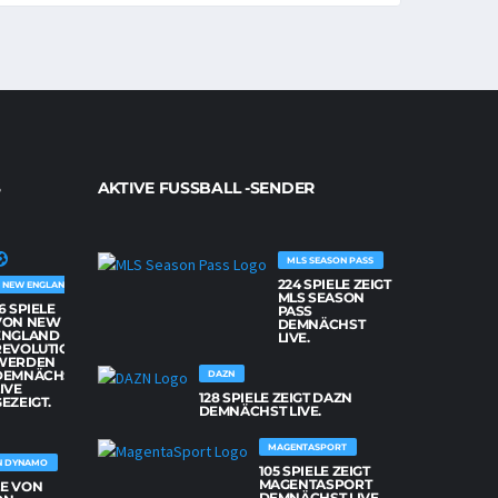
AKTIVE FUSSBALL -SENDER
MLS SEASON PASS
224 SPIELE ZEIGT
NEW ENGLAND REVOLUTION
MLS SEASON
6 SPIELE
PASS
VON NEW
DEMNÄCHST
ENGLAND
LIVE.
REVOLUTION
WERDEN
DEMNÄCHST
DAZN
IVE
128 SPIELE ZEIGT DAZN
EZEIGT.
DEMNÄCHST LIVE.
MAGENTASPORT
N DYNAMO
105 SPIELE ZEIGT
MAGENTASPORT
LE VON
DEMNÄCHST LIVE.