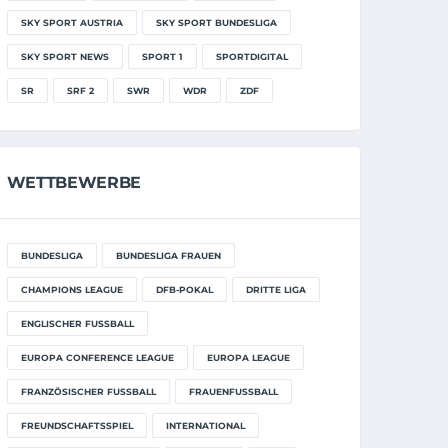
SKY SPORT AUSTRIA
SKY SPORT BUNDESLIGA
SKY SPORT NEWS
SPORT 1
SPORTDIGITAL
SR
SRF 2
SWR
WDR
ZDF
WETTBEWERBE
BUNDESLIGA
BUNDESLIGA FRAUEN
CHAMPIONS LEAGUE
DFB-POKAL
DRITTE LIGA
ENGLISCHER FUSSBALL
EUROPA CONFERENCE LEAGUE
EUROPA LEAGUE
FRANZÖSISCHER FUSSBALL
FRAUENFUSSBALL
FREUNDSCHAFTSSPIEL
INTERNATIONAL