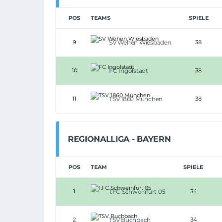
POS
TEAMS
SPIELE
9
SV Wehen Wiesbaden
38
10
FC Ingolstadt
38
11
TSV 1860 München
38
REGIONALLIGA - BAYERN
POS
TEAM
SPIELE
1
1.FC Schweinfurt 05
34
2
TSV Buchbach
34