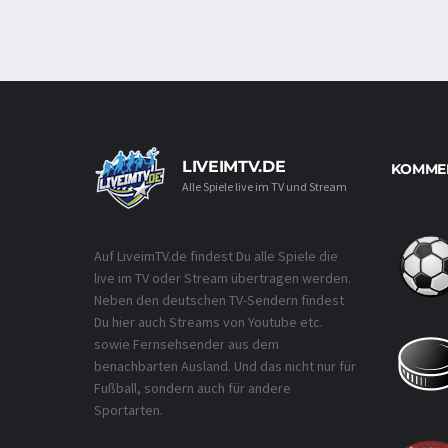
LIVEIMTV.DE
KOMMEN
Alle Spiele live im TV und Stream
Auf LiveimTV.de findest Du alle Spiele die
live im TV oder Stream übertragen werden.
Neben den deutschen TV-Sendern findest
Du hier auch Streams von Youtube etc.
sowie Fernsehsender aus dem
benachbarten Ausland. Und das nicht nur für
Fußball, sondern auch für andere
Sportarten.