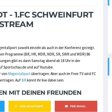
T - 1.FC SCHWEINFURT
R STREAM
agentaSport sowohl einzeln als auch in der Konferenz gezeigt.
ritten Programme (BR, HR, MDR, NDR, SR, SWR und WDR) 86
sungen gibt es dann Samstag abend ab 18 Uhr in der
f Sportschau.de und auf Youtube.
ur von
MagentaSport
übertragen. Aber auch im Free-TV wird FC
bertragen. Auf
BR
könnt ihr live dabei sein.
NEN MIT DEINEN FREUNDEN
PER WHATSAPP
PER EMAIL