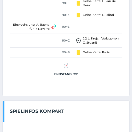
Gelbe Karte: D. van de
90+3.
Beek
90+3.
Gelbe Karte: D. Blind
Einwechslung: A. Baena
90+5.
für P. Navarro
2:2 L. Krejci (Vorlage von
90+7.
C. Stuani)
90+8.
Gelbe Karte: Portu
ENDSTAND: 2:2
SPIELINFOS KOMPAKT