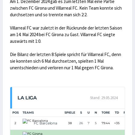
Am 1. Dezember 2024 gab es zum letzten Mal eine Partie
zwischen FC Girona und Villarreal FC. Kein Team konnte sich
durchsetzen und so trennte man sich 2:2.
Villarreal FC war zuletzt in der Rückrunde der letzten Saison
am 14. Mai 2024 bei FC Girona zu Gast. Villarreal FC siegte
auswärts mit 1:0.
Die Bilanz der letzten 8 Spiele spricht für Villarreal FC, denn
sie konnten sich 6 Mal durchsetzen, spielten 1 Mal
unentschieden und verloren nur 1 Mal gegen FC Girona.
LA LIGA
Stand: 29.05.2024
POS
TEAMS
SPIELE
S
U
N
TORE
TD
PUNKT
FC Barcelona
2
38
26
7
5
79:44
+35
85