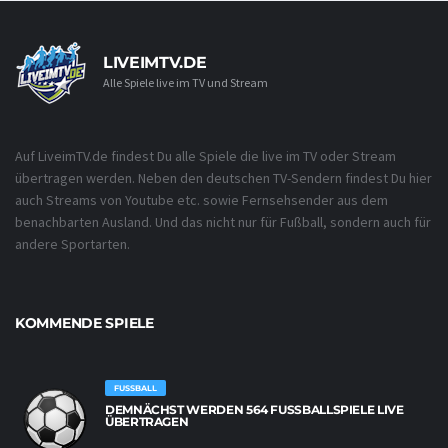
LIVEIMTV.DE
Alle Spiele live im TV und Stream
Auf LiveimTV.de findest Du alle Spiele die live im TV oder Stream
übertragen werden. Neben den deutschen TV-Sendern findest Du hier
auch Streams von Youtube etc. sowie Fernsehsender aus dem
benachbarten Ausland. Und das nicht nur für Fußball, sondern auch für
andere Sportarten.
KOMMENDE SPIELE
FUSSBALL
DEMNÄCHST WERDEN 564 FUSSBALLSPIELE LIVE Ü
BERTRAGEN