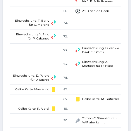
für J. E. Solis Romero
66.
2:1 D. van de Beek
Einwechslung: T. Barry
72.
für G. Moreno
Einwechslung: Y. Pino
72.
für P. Cabanes
Einwechslung: D. van de
73.
Beek für Portu
Einwechslung: A.
73.
Martinez für D. Blind
Einwechslung: D. Parejo
78.
für D. Suarez
Gelbe Karte: Marcelino
82.
85.
Gelbe Karte: M. Gutierrez
Gelbe Karte: R. Albiol
85.
Tor von C. Stuani durch
90.
VAR aberkannt