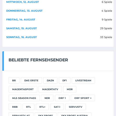
MITTWOCH, 12. AUGUST
6 Spiele
DONNERSTAG, 13. AUGUST
4 Spiele
FREITAG, 14. AUGUST
9 Spiele
SAMSTAG, 15. AUGUST
29 Spiele
SONNTAG, 16. AUGUST
33 Spiele
BELIEBTE FERNSEHSENDER
BR
DAS ERSTE
DAZN
DF1
LIVESTREAM
MAGENTASPORT
MAGENTATV
MDR
MLS SEASON PASS
NDR
ORF 1
ORF SPORT +
RBB
RTL
RTL+
SAT.1
SERVUSTV
SERVUSTV AT
SKY SPORT
SKY SPORT AUSTRIA