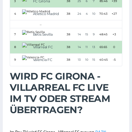
FC Girona
3
38
25
6
7
85:46
+39
81
Atletico Madrid
4
38
24
4
10
70:43
+27
76
...
Betis Sevilla
7
38
14
15
9
48:45
+3
57
Villarreal FC
8
38
14
11
13
65:65
0
53
Valencia FC
9
38
13
10
15
40:45
-5
49
WIRD FC GIRONA -
VILLARREAL FC LIVE
IM TV ODER STREAM
ÜBERTRAGEN?