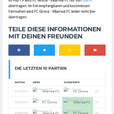
Im Pay-TV wird FC Girona - Villarreal FC nur von
DAZN
übertragen. Im frei empfangbaren und kostenlosen
Fernsehen wird FC Girona - Villarreal FC leider nicht live
übertragen.
TEILE DIESE INFORMATIONEN
MIT DEINEN FREUNDEN
DIE LETZTEN 10 PARTIEN
DATUM
HEIM
AUSWÄRTS
Villarreal FC
FC Girona
01.12.2024
2:2
FC Girona
Villarreal FC
14.05.2024
0:1
Villarreal FC
FC Girona
27.09.2023
1:2