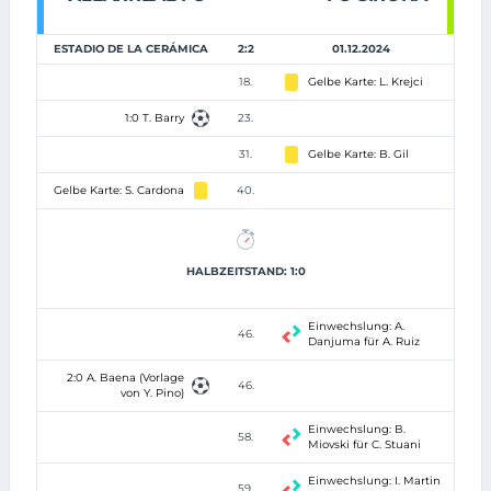
ESTADIO DE LA CERÁMICA
2:2
01.12.2024
18.
Gelbe Karte: L. Krejci
1:0 T. Barry
23.
31.
Gelbe Karte: B. Gil
Gelbe Karte: S. Cardona
40.
HALBZEITSTAND: 1:0
Einwechslung: A.
46.
Danjuma für A. Ruiz
2:0 A. Baena (Vorlage
46.
von Y. Pino)
Einwechslung: B.
58.
Miovski für C. Stuani
Einwechslung: I. Martin
59.