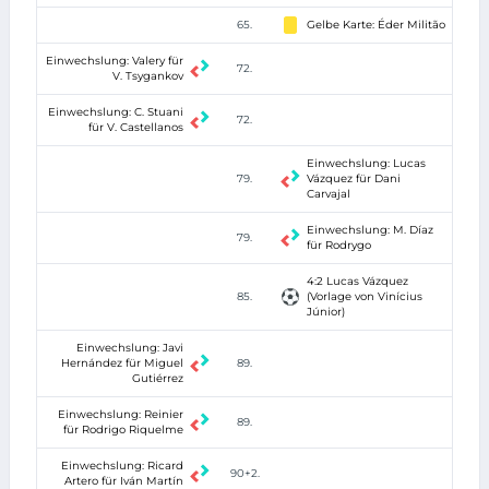
65.
Gelbe Karte: Éder Militão
Einwechslung: Valery für
72.
V. Tsygankov
Einwechslung: C. Stuani
72.
für V. Castellanos
Einwechslung: Lucas
79.
Vázquez für Dani
Carvajal
Einwechslung: M. Díaz
79.
für Rodrygo
4:2 Lucas Vázquez
85.
(Vorlage von Vinícius
Júnior)
Einwechslung: Javi
Hernández für Miguel
89.
Gutiérrez
Einwechslung: Reinier
89.
für Rodrigo Riquelme
Einwechslung: Ricard
90+2.
Artero für Iván Martín