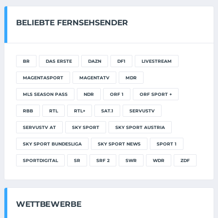
BELIEBTE FERNSEHSENDER
BR
DAS ERSTE
DAZN
DF1
LIVESTREAM
MAGENTASPORT
MAGENTATV
MDR
MLS SEASON PASS
NDR
ORF 1
ORF SPORT +
RBB
RTL
RTL+
SAT.1
SERVUSTV
SERVUSTV AT
SKY SPORT
SKY SPORT AUSTRIA
SKY SPORT BUNDESLIGA
SKY SPORT NEWS
SPORT 1
SPORTDIGITAL
SR
SRF 2
SWR
WDR
ZDF
WETTBEWERBE