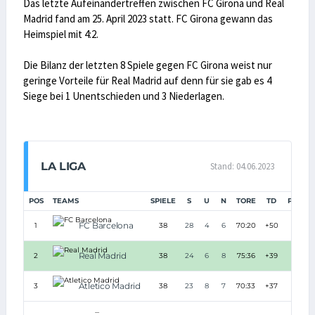
Das letzte Aufeinandertreffen zwischen FC Girona und Real
Madrid fand am 25. April 2023 statt. FC Girona gewann das
Heimspiel mit 4:2.
Die Bilanz der letzten 8 Spiele gegen FC Girona weist nur
geringe Vorteile für Real Madrid auf denn für sie gab es 4
Siege bei 1 Unentschieden und 3 Niederlagen.
LA LIGA
Stand: 04.06.2023
POS
TEAMS
SPIELE
S
U
N
TORE
TD
PUNKT
FC Barcelona
1
38
28
4
6
70:20
+50
88
Real Madrid
2
38
24
6
8
75:36
+39
78
Atletico Madrid
3
38
23
8
7
70:33
+37
77
...