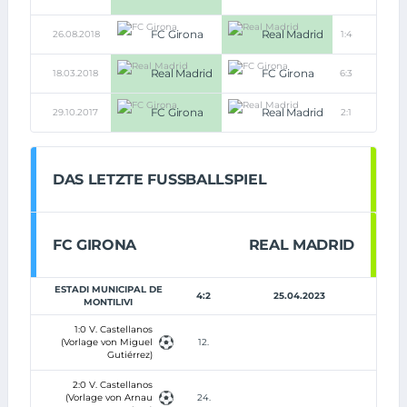
FC Girona
Real Madrid
26.08.2018
1:4
Real Madrid
FC Girona
18.03.2018
6:3
FC Girona
Real Madrid
29.10.2017
2:1
DAS LETZTE FUSSBALLSPIEL
FC GIRONA
REAL MADRID
ESTADI MUNICIPAL DE
4:2
25.04.2023
MONTILIVI
1:0 V. Castellanos
(Vorlage von Miguel
12.
Gutiérrez)
2:0 V. Castellanos
(Vorlage von Arnau
24.