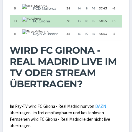
RCD Mallorca
9
38
14
8
16
37:43
-6
50
FC Girona
10
38
13
10
15
58:55
+3
49
Rayo Vallecano
11
38
13
10
15
45:53
-8
49
WIRD FC GIRONA -
REAL MADRID LIVE IM
TV ODER STREAM
ÜBERTRAGEN?
Im Pay-TV wird FC Girona - Real Madrid nur von
DAZN
übertragen. Im frei empfangbaren und kostenlosen
Fernsehen wird FC Girona - Real Madrid leider nicht live
übertragen.