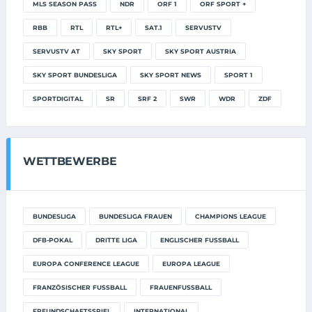
MLS SEASON PASS
NDR
ORF 1
ORF SPORT +
RBB
RTL
RTL+
SAT.1
SERVUSTV
SERVUSTV AT
SKY SPORT
SKY SPORT AUSTRIA
SKY SPORT BUNDESLIGA
SKY SPORT NEWS
SPORT 1
SPORTDIGITAL
SR
SRF 2
SWR
WDR
ZDF
WETTBEWERBE
BUNDESLIGA
BUNDESLIGA FRAUEN
CHAMPIONS LEAGUE
DFB-POKAL
DRITTE LIGA
ENGLISCHER FUSSBALL
EUROPA CONFERENCE LEAGUE
EUROPA LEAGUE
FRANZÖSISCHER FUSSBALL
FRAUENFUSSBALL
FREUNDSCHAFTSSPIEL
INTERNATIONAL