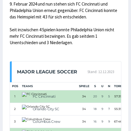
9. Februar 2024 und nun stehen sich FC Cincinnati und
Philadelphia Union erneut gegenüber. FC Cincinnati konnte
das Heimspiel mit 4:3 für sich entscheiden.
Seit inzwischen 4 Spielen konnte Philadelphia Union nicht
mehr FC Cincinnati bezwingen. Es gab seitdem 1
Unentschieden und 3 Niederlagen.
MAJOR LEAGUE SOCCER
Stand: 12.12.2023
POS
TEAMS
SPIELE
S
U
N
TORE
TD
FC Cincinnati
1
34
20
9
5
57:39
+18
Orlando City SC
2
34
18
9
7
55:39
+16
Columbus Crew
3
34
16
9
9
67:46
+21