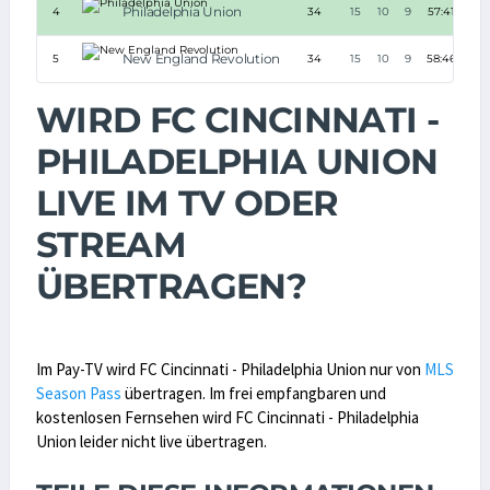
Philadelphia Union
4
34
15
10
9
57:41
+16
New England Revolution
5
34
15
10
9
58:46
+12
WIRD FC CINCINNATI -
PHILADELPHIA UNION
LIVE IM TV ODER
STREAM
ÜBERTRAGEN?
Im Pay-TV wird FC Cincinnati - Philadelphia Union nur von
MLS
Season Pass
übertragen. Im frei empfangbaren und
kostenlosen Fernsehen wird FC Cincinnati - Philadelphia
Union leider nicht live übertragen.