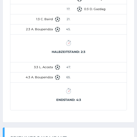
17.
0:3 D. Gazdag
1:3 C. Baird
21.
2:3 A. Boupendza
45.
HALBZEITSTAND: 2:3
3:3 L. Acosta
47.
4:3 A. Boupendza
65.
ENDSTAND: 4:3