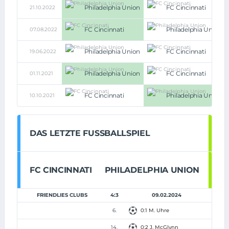
Philadelphia Union
FC Cincinnati
21.10.2022
FC Cincinnati
Philadelphia Union
07.08.2022
Philadelphia Union
FC Cincinnati
19.06.2022
Philadelphia Union
FC Cincinnati
01.11.2021
FC Cincinnati
Philadelphia Union
10.10.2021
DAS LETZTE FUSSBALLSPIEL
FC CINCINNATI
PHILADELPHIA UNION
FRIENDLIES CLUBS
4:3
09.02.2024
6.
0:1 M. Uhre
14.
0:2 J. McGlynn