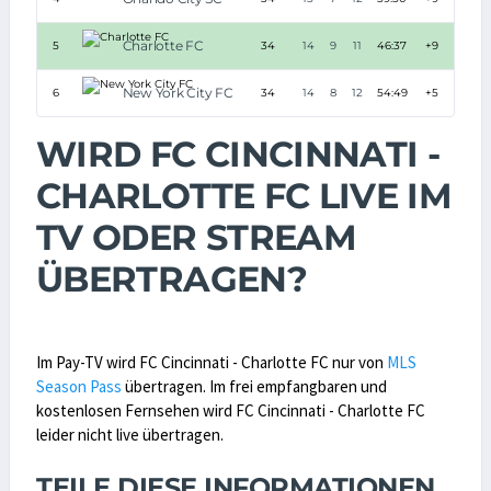
Charlotte FC
5
34
14
9
11
46:37
+9
51
New York City FC
6
34
14
8
12
54:49
+5
50
WIRD FC CINCINNATI -
CHARLOTTE FC LIVE IM
TV ODER STREAM
ÜBERTRAGEN?
Im Pay-TV wird FC Cincinnati - Charlotte FC nur von
MLS
Season Pass
übertragen. Im frei empfangbaren und
kostenlosen Fernsehen wird FC Cincinnati - Charlotte FC
leider nicht live übertragen.
TEILE DIESE INFORMATIONEN