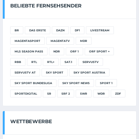
BELIEBTE FERNSEHSENDER
BR
DAS ERSTE
DAZN
DF1
LIVESTREAM
MAGENTASPORT
MAGENTATV
MDR
MLS SEASON PASS
NDR
ORF 1
ORF SPORT +
RBB
RTL
RTL+
SAT.1
SERVUSTV
SERVUSTV AT
SKY SPORT
SKY SPORT AUSTRIA
SKY SPORT BUNDESLIGA
SKY SPORT NEWS
SPORT 1
SPORTDIGITAL
SR
SRF 2
SWR
WDR
ZDF
WETTBEWERBE