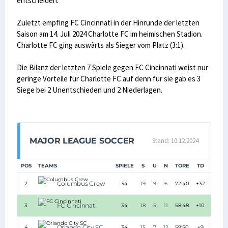
entscheiden.
Zuletzt empfing FC Cincinnati in der Hinrunde der letzten
Saison am 14. Juli 2024 Charlotte FC im heimischen Stadion.
Charlotte FC ging auswärts als Sieger vom Platz (3:1).
Die Bilanz der letzten 7 Spiele gegen FC Cincinnati weist nur
geringe Vorteile für Charlotte FC auf denn für sie gab es 3
Siege bei 2 Unentschieden und 2 Niederlagen.
MAJOR LEAGUE SOCCER
Stand: 10.12.2024
POS
TEAMS
SPIELE
S
U
N
TORE
TD
PUNK
Columbus Crew
2
34
19
9
6
72:40
+32
66
FC Cincinnati
3
34
18
5
11
58:48
+10
59
Orlando City SC
4
34
15
7
12
59:50
+9
52