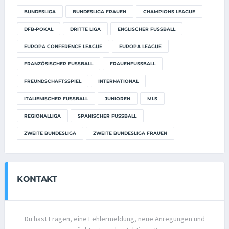
BUNDESLIGA
BUNDESLIGA FRAUEN
CHAMPIONS LEAGUE
DFB-POKAL
DRITTE LIGA
ENGLISCHER FUSSBALL
EUROPA CONFERENCE LEAGUE
EUROPA LEAGUE
FRANZÖSISCHER FUSSBALL
FRAUENFUSSBALL
FREUNDSCHAFTSSPIEL
INTERNATIONAL
ITALIENISCHER FUSSBALL
JUNIOREN
MLS
REGIONALLIGA
SPANISCHER FUSSBALL
ZWEITE BUNDESLIGA
ZWEITE BUNDESLIGA FRAUEN
KONTAKT
Du hast Fragen, eine Fehlermeldung, neue Anregungen und