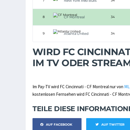
7
New York Red Bulls
34
8
CF Montreal
34
9
Atlanta United
34
WIRD FC CINCINNAT
IM TV ODER STREA
Im Pay-TV wird FC Cincinnati - CF Montreal nur von
ML
kostenlosen Fernsehen wird FC Cincinnati - CF Montrea
TEILE DIESE INFORMATIO
AUF FACEBOOK
AUF TWITTER