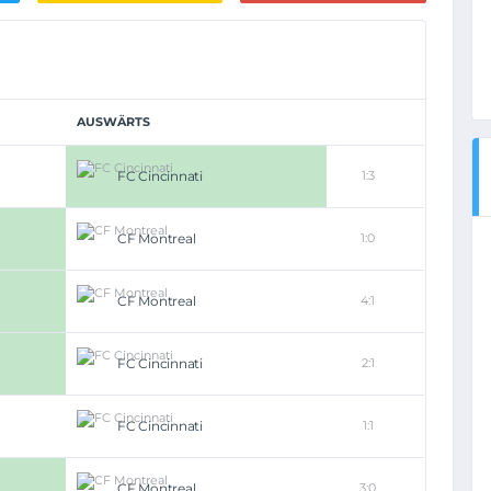
AUSWÄRTS
FC Cincinnati
1:3
CF Montreal
1:0
CF Montreal
4:1
FC Cincinnati
2:1
FC Cincinnati
1:1
CF Montreal
3:0