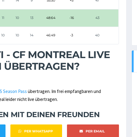
11
14
9
55:50
+5
47
11
10
13
48:64
-16
43
10
10
14
46:49
-3
40
I - CF MONTREAL LIVE
M ÜBERTRAGEN?
S Season Pass
übertragen. Im frei empfangbaren und
l leider nicht live übertragen.
NEN MIT DEINEN FREUNDEN
PER WHATSAPP
PER EMAIL