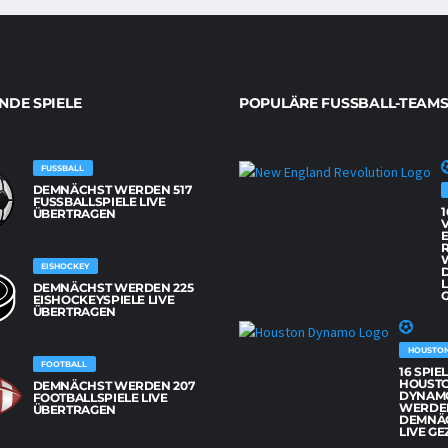
DE SPIELE
POPULÄRE FUSSBALL-TEAMS
FUSSBALL
DEMNÄCHST WERDEN 517
FUSSBALLSPIELE LIVE Ü
1
BERTRAGEN
EISHOCKEY
L
DEMNÄCHST WERDEN 225
G
EISHOCKEYSPIELE LIVE
ÜBERTRAGEN
HOUSTO
FOOTBALL
16 SPIE
HOUST
DEMNÄCHST WERDEN 207
DYNAM
FOOTBALLSPIELE LIVE
WERDE
ÜBERTRAGEN
DEMNÄ
LIVE GE