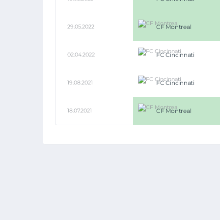
29.05.2022
CF Montreal
02.04.2022
FC Cincinnati
19.08.2021
FC Cincinnati
18.07.2021
CF Montreal