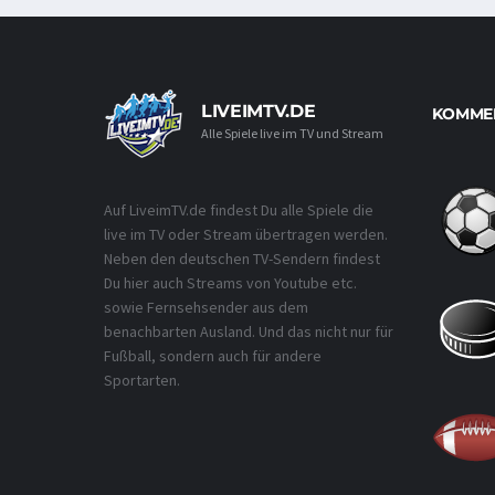
LIVEIMTV.DE
KOMMEN
Alle Spiele live im TV und Stream
Auf LiveimTV.de findest Du alle Spiele die
live im TV oder Stream übertragen werden.
Neben den deutschen TV-Sendern findest
Du hier auch Streams von Youtube etc.
sowie Fernsehsender aus dem
benachbarten Ausland. Und das nicht nur für
Fußball, sondern auch für andere
Sportarten.