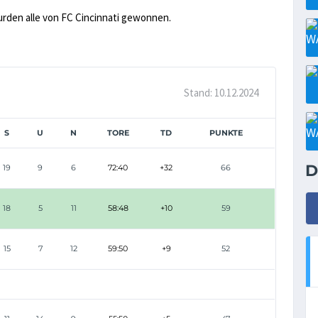
urden alle von FC Cincinnati gewonnen.
Stand: 10.12.2024
S
U
N
TORE
TD
PUNKTE
D
19
9
6
72:40
+32
66
18
5
11
58:48
+10
59
15
7
12
59:50
+9
52