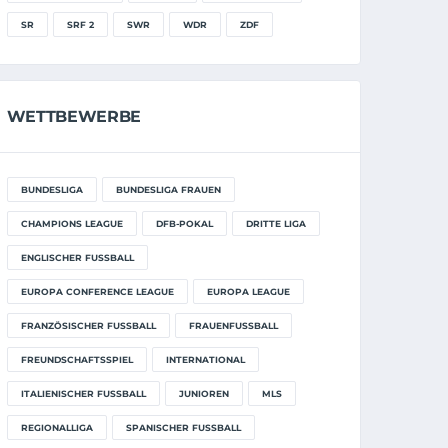
SR
SRF 2
SWR
WDR
ZDF
WETTBEWERBE
BUNDESLIGA
BUNDESLIGA FRAUEN
CHAMPIONS LEAGUE
DFB-POKAL
DRITTE LIGA
ENGLISCHER FUSSBALL
EUROPA CONFERENCE LEAGUE
EUROPA LEAGUE
FRANZÖSISCHER FUSSBALL
FRAUENFUSSBALL
FREUNDSCHAFTSSPIEL
INTERNATIONAL
ITALIENISCHER FUSSBALL
JUNIOREN
MLS
REGIONALLIGA
SPANISCHER FUSSBALL