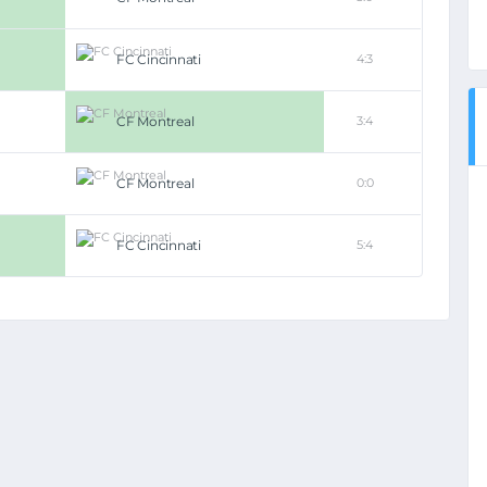
FC Cincinnati
4:3
CF Montreal
3:4
CF Montreal
0:0
FC Cincinnati
5:4