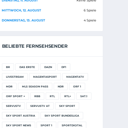
DIENSTAG, 11. AUGUST
Keine Spiele
MITTWOCH, 12. AUGUST
6 Spiele
DONNERSTAG, 13. AUGUST
4 Spiele
BELIEBTE FERNSEHSENDER
BR
DAS ERSTE
DAZN
DF1
LIVESTREAM
MAGENTASPORT
MAGENTATV
MDR
MLS SEASON PASS
NDR
ORF 1
ORF SPORT +
RBB
RTL
RTL+
SAT.1
SERVUSTV
SERVUSTV AT
SKY SPORT
SKY SPORT AUSTRIA
SKY SPORT BUNDESLIGA
SKY SPORT NEWS
SPORT 1
SPORTDIGITAL