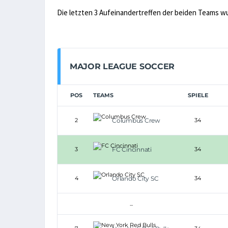
Die letzten 3 Aufeinandertreffen der beiden Teams w
MAJOR LEAGUE SOCCER
POS
TEAMS
SPIELE
2
Columbus Crew
34
3
FC Cincinnati
34
4
Orlando City SC
34
...