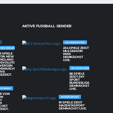
AKTIVE FUSSBALL -SENDER
MLS SEASON PASS
224 SPIELE ZEIGT
NEW ENGLAND REVOLUTION
MLS SEASON
6 SPIELE
PASS
VON NEW
DEMNÄCHST
ENGLAND
LIVE.
REVOLUTION
WERDEN
DEMNÄCHST
SKY SPORT BUNDESLIGA
IVE
86 SPIELE
EZEIGT.
ZEIGT SKY
SPORT
BUNDESLIGA
DEMNÄCHST
LIVE.
N DYNAMO
LE VON
ON
MAGENTASPORT
O
81 SPIELE ZEIGT
N
MAGENTASPORT
CHST
DEMNÄCHST LIVE.
ZEIGT.