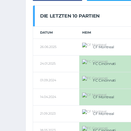
DIE LETZTEN 10 PARTIEN
DATUM
HEIM
26.06.2025
CF Montreal
24.01.2025
FC Cincinnati
01.09.2024
FC Cincinnati
14.04.2024
CF Montreal
21.09.2023
CF Montreal
18.05.2023
FC Cincinnati