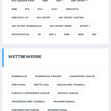
MLS SEASON PASS
NDR
ORF 1
ORF SPORT +
RBB
RTL
RTL+
SAT.1
SERVUSTV
SERVUSTV AT
SKY SPORT
SKY SPORT AUSTRIA
SKY SPORT BUNDESLIGA
SKY SPORT NEWS
SPORT 1
SPORTDIGITAL
SR
SRF 2
SWR
WDR
ZDF
WETTBEWERBE
BUNDESLIGA
BUNDESLIGA FRAUEN
CHAMPIONS LEAGUE
DFB-POKAL
DRITTE LIGA
ENGLISCHER FUSSBALL
EUROPA CONFERENCE LEAGUE
EUROPA LEAGUE
FRANZÖSISCHER FUSSBALL
FRAUENFUSSBALL
FREUNDSCHAFTSSPIEL
INTERNATIONAL