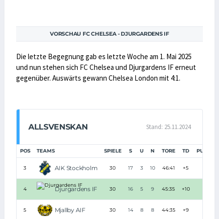
VORSCHAU FC CHELSEA - DJURGARDENS IF
Die letzte Begegnung gab es letzte Woche am 1. Mai 2025
und nun stehen sich FC Chelsea und Djurgardens IF erneut
gegenüber. Auswärts gewann Chelsea London mit 4:1.
ALLSVENSKAN
Stand: 25.11.2024
POS
TEAMS
SPIELE
S
U
N
TORE
TD
PUNKTE
AIK Stockholm
3
30
17
3
10
46:41
+5
54
Djurgardens IF
4
30
16
5
9
45:35
+10
53
Mjallby AIF
5
30
14
8
8
44:35
+9
50