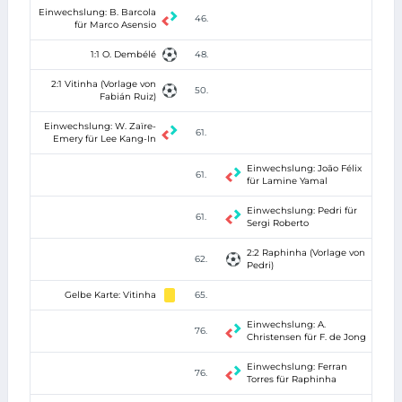
Einwechslung: B. Barcola
46.
für Marco Asensio
1:1 O. Dembélé
48.
2:1 Vitinha (Vorlage von
50.
Fabián Ruiz)
Einwechslung: W. Zaïre-
61.
Emery für Lee Kang-In
Einwechslung: João Félix
61.
für Lamine Yamal
Einwechslung: Pedri für
61.
Sergi Roberto
2:2 Raphinha (Vorlage von
62.
Pedri)
Gelbe Karte: Vitinha
65.
Einwechslung: A.
76.
Christensen für F. de Jong
Einwechslung: Ferran
76.
Torres für Raphinha