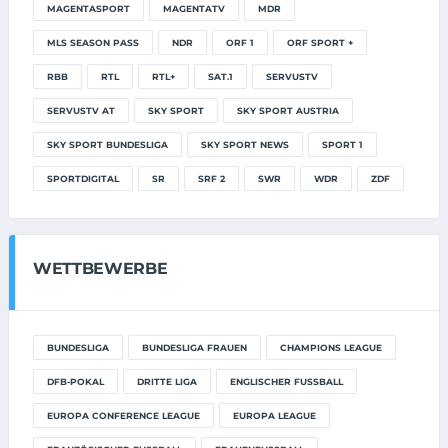
MAGENTASPORT
MAGENTATV
MDR
MLS SEASON PASS
NDR
ORF 1
ORF SPORT +
RBB
RTL
RTL+
SAT.1
SERVUSTV
SERVUSTV AT
SKY SPORT
SKY SPORT AUSTRIA
SKY SPORT BUNDESLIGA
SKY SPORT NEWS
SPORT 1
SPORTDIGITAL
SR
SRF 2
SWR
WDR
ZDF
WETTBEWERBE
BUNDESLIGA
BUNDESLIGA FRAUEN
CHAMPIONS LEAGUE
DFB-POKAL
DRITTE LIGA
ENGLISCHER FUSSBALL
EUROPA CONFERENCE LEAGUE
EUROPA LEAGUE