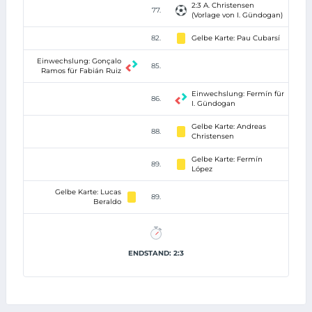
2:3 A. Christensen
77.
(Vorlage von I. Gündogan)
82.
Gelbe Karte: Pau Cubarsí
Einwechslung: Gonçalo
85.
Ramos für Fabián Ruiz
Einwechslung: Fermín für
86.
I. Gündogan
Gelbe Karte: Andreas
88.
Christensen
Gelbe Karte: Fermín
89.
López
Gelbe Karte: Lucas
89.
Beraldo
ENDSTAND: 2:3