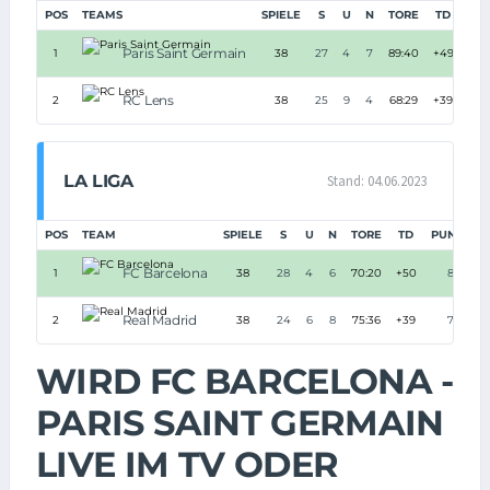
POS
TEAMS
SPIELE
S
U
N
TORE
TD
PU
Paris Saint Germain
1
38
27
4
7
89:40
+49
RC Lens
2
38
25
9
4
68:29
+39
LA LIGA
Stand: 04.06.2023
POS
TEAM
SPIELE
S
U
N
TORE
TD
PUNKTE
FC Barcelona
1
38
28
4
6
70:20
+50
88
Real Madrid
2
38
24
6
8
75:36
+39
78
WIRD FC BARCELONA -
PARIS SAINT GERMAIN
LIVE IM TV ODER