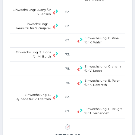
Einwechslung: Luany für
62.
S. Jensen
Einwechslung: F.
62.
Iannuzzi für S. Guijarro
Einwechslung: C. Pina
62.
für K. Walsh
Einwechslung: S. Lloris
73.
für M. Barth
Einwechslung: Graham
78.
für V. Lopez
Einwechslung: E. Pajor
79.
für K. Nazareth
Einwechslung: R.
82.
Ajibade für R. Otermin
Einwechslung: E. Brugts
89.
für J. Fernandez