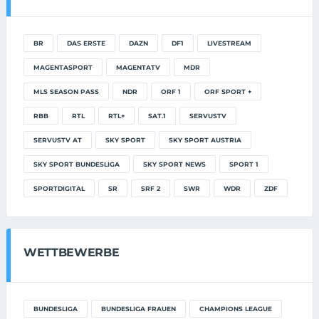
BR
DAS ERSTE
DAZN
DF1
LIVESTREAM
MAGENTASPORT
MAGENTATV
MDR
MLS SEASON PASS
NDR
ORF 1
ORF SPORT +
RBB
RTL
RTL+
SAT.1
SERVUSTV
SERVUSTV AT
SKY SPORT
SKY SPORT AUSTRIA
SKY SPORT BUNDESLIGA
SKY SPORT NEWS
SPORT 1
SPORTDIGITAL
SR
SRF 2
SWR
WDR
ZDF
WETTBEWERBE
BUNDESLIGA
BUNDESLIGA FRAUEN
CHAMPIONS LEAGUE