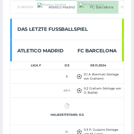
Atletico Madrid
FC Barcelona
21.08.2020
0:1
DAS LETZTE FUSSBALLSPIEL
ATLETICO MADRID
FC BARCELONA
LIGA F
0:3
09.11.2024
0:1 A. Bonmati (Vorlage
8.
von Graham)
0:2 Graham (Vorlage von
45+1.
O. Batlle)
HALBZEITSTAND: 0:2
0:3 P. Guijarro (Vorlage
51.
von M. Leon)