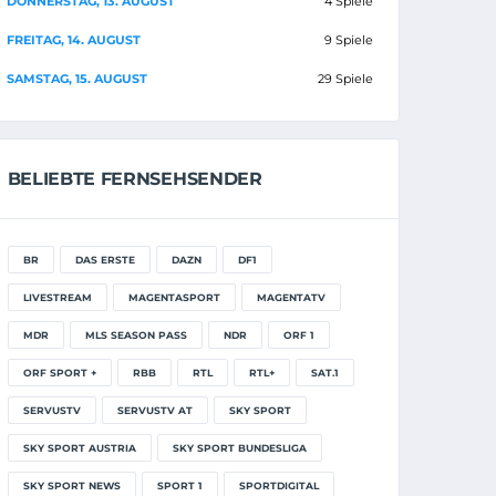
DONNERSTAG, 13. AUGUST
4 Spiele
FREITAG, 14. AUGUST
9 Spiele
SAMSTAG, 15. AUGUST
29 Spiele
BELIEBTE FERNSEHSENDER
BR
DAS ERSTE
DAZN
DF1
LIVESTREAM
MAGENTASPORT
MAGENTATV
MDR
MLS SEASON PASS
NDR
ORF 1
ORF SPORT +
RBB
RTL
RTL+
SAT.1
SERVUSTV
SERVUSTV AT
SKY SPORT
SKY SPORT AUSTRIA
SKY SPORT BUNDESLIGA
SKY SPORT NEWS
SPORT 1
SPORTDIGITAL