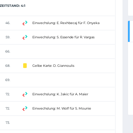
EITSTAND: 4:1
46.
Einwechslung: E. Rexhbecaj für F. Onyeka
59.
Einwechslung: S. Essende für R. Vargas
66.
68.
Gelbe Karte: D. Giannoulis
69.
72.
Einwechslung: K. Jakic für A. Maier
72.
Einwechslung: M. Wolf für S. Mounie
73.