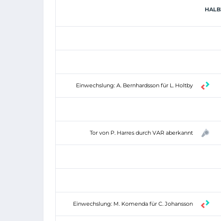
HALBZ
Einwechslung: A. Bernhardsson für L. Holtby
Tor von P. Harres durch VAR aberkannt
Einwechslung: M. Komenda für C. Johansson