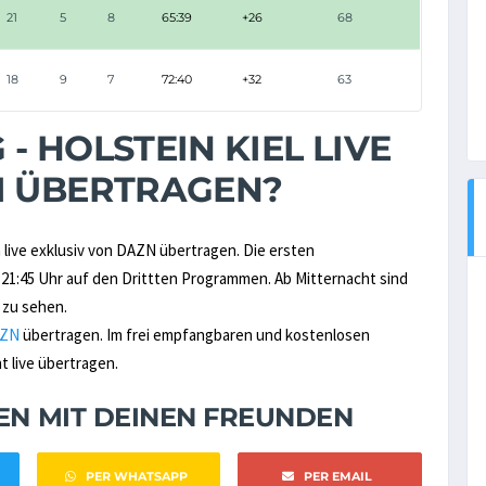
21
5
8
65:39
+26
68
18
9
7
72:40
+32
63
- HOLSTEIN KIEL LIVE
M ÜBERTRAGEN?
live exklusiv von DAZN übertragen. Die ersten
1:45 Uhr auf den Drittten Programmen. Ab Mitternacht sind
 zu sehen.
ZN
übertragen. Im frei empfangbaren und kostenlosen
t live übertragen.
NEN MIT DEINEN FREUNDEN
PER WHATSAPP
PER EMAIL