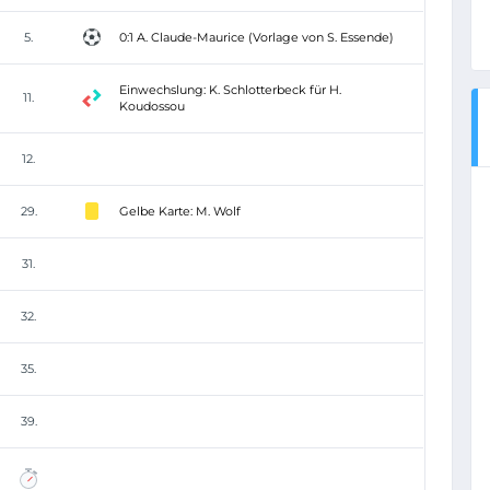
5.
0:1 A. Claude-Maurice (Vorlage von S. Essende)
Einwechslung: K. Schlotterbeck für H.
11.
Koudossou
12.
29.
Gelbe Karte: M. Wolf
31.
32.
35.
39.