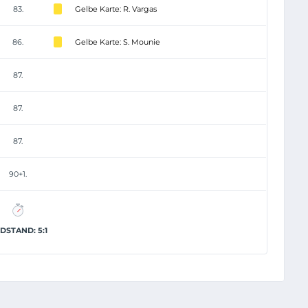
83.
Gelbe Karte: R. Vargas
86.
Gelbe Karte: S. Mounie
87.
87.
87.
90+1.
DSTAND: 5:1