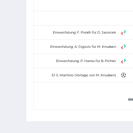
Einwechslung: F. Porath für D. Javorcek
Einwechslung: A. Gigovic für M. Knudsen
Einwechslung: P. Harres für B. Pichler
5:1 S. Machino (Vorlage von M. Knudsen)
EN