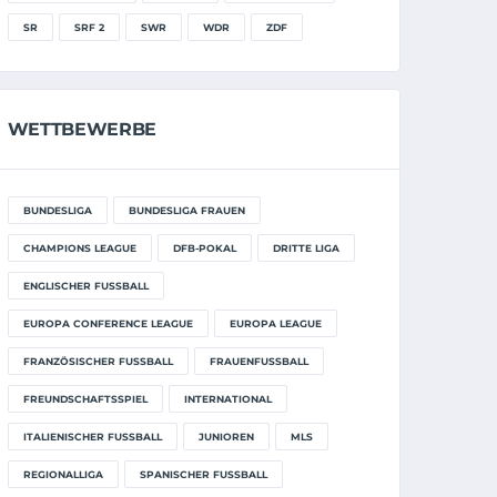
SR
SRF 2
SWR
WDR
ZDF
WETTBEWERBE
BUNDESLIGA
BUNDESLIGA FRAUEN
CHAMPIONS LEAGUE
DFB-POKAL
DRITTE LIGA
ENGLISCHER FUSSBALL
EUROPA CONFERENCE LEAGUE
EUROPA LEAGUE
FRANZÖSISCHER FUSSBALL
FRAUENFUSSBALL
FREUNDSCHAFTSSPIEL
INTERNATIONAL
ITALIENISCHER FUSSBALL
JUNIOREN
MLS
REGIONALLIGA
SPANISCHER FUSSBALL