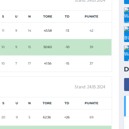
Stand: 24.05.2024
S
U
N
TORE
TD
PUNKTE
11
9
14
45:58
-13
42
10
9
15
50:60
-10
39
10
7
17
41:56
-15
37
D
Stand: 24.05.2024
S
U
N
TORE
TD
PUNKTE
20
9
5
62:36
+26
69