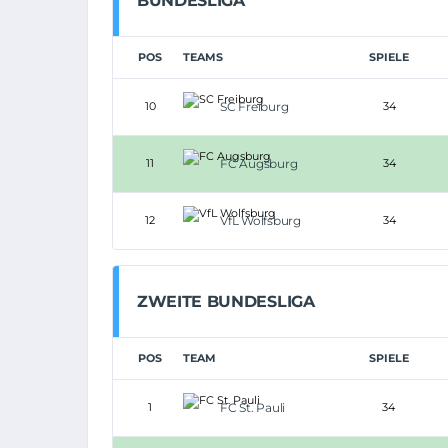
BUNDESLIGA
POS
TEAMS
SPIELE
10
SC Freiburg
34
11
FC Augsburg
34
12
VfL Wolfsburg
34
ZWEITE BUNDESLIGA
POS
TEAM
SPIELE
1
FC St. Pauli
34