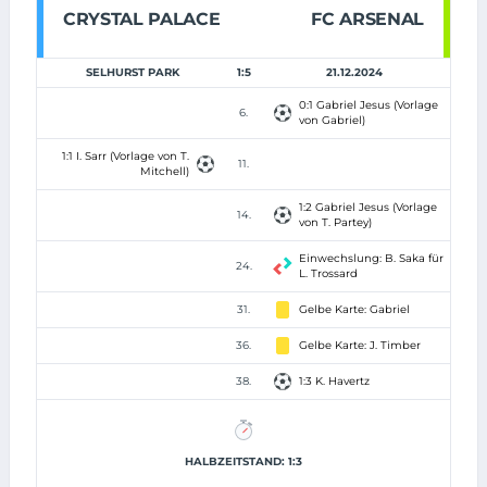
CRYSTAL PALACE
FC ARSENAL
SELHURST PARK
1:5
21.12.2024
0:1 Gabriel Jesus (Vorlage
6.
von Gabriel)
1:1 I. Sarr (Vorlage von T.
11.
Mitchell)
1:2 Gabriel Jesus (Vorlage
14.
von T. Partey)
Einwechslung: B. Saka für
24.
L. Trossard
31.
Gelbe Karte: Gabriel
36.
Gelbe Karte: J. Timber
38.
1:3 K. Havertz
HALBZEITSTAND: 1:3