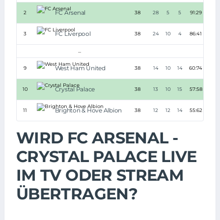
FC Arsenal
2
38
28
5
5
91:29
+62
FC Liverpool
3
38
24
10
4
86:41
+45
...
West Ham United
9
38
14
10
14
60:74
-14
Crystal Palace
10
38
13
10
15
57:58
-1
Brighton & Hove Albion
11
38
12
12
14
55:62
-7
WIRD FC ARSENAL -
CRYSTAL PALACE LIVE
IM TV ODER STREAM
ÜBERTRAGEN?