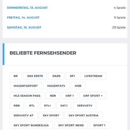
DONNERSTAG, 13. AUGUST
4 Spiele
FREITAG, 14. AUGUST
9 Spiele
SAMSTAG, 15. AUGUST
29 Spiele
BELIEBTE FERNSEHSENDER
BR
DAS ERSTE
DAZN
DF1
LIVESTREAM
MAGENTASPORT
MAGENTATV
MDR
MLS SEASON PASS
NDR
ORF 1
ORF SPORT +
RBB
RTL
RTL+
SAT.1
SERVUSTV
SERVUSTV AT
SKY SPORT
SKY SPORT AUSTRIA
SKY SPORT BUNDESLIGA
SKY SPORT NEWS
SPORT 1