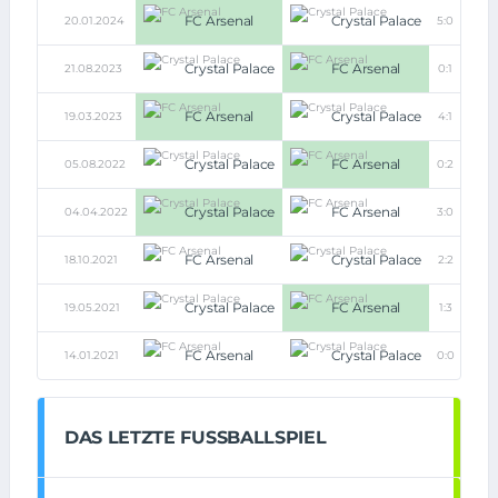
FC Arsenal
Crystal Palace
20.01.2024
5:0
Crystal Palace
FC Arsenal
21.08.2023
0:1
FC Arsenal
Crystal Palace
19.03.2023
4:1
Crystal Palace
FC Arsenal
05.08.2022
0:2
Crystal Palace
FC Arsenal
04.04.2022
3:0
FC Arsenal
Crystal Palace
18.10.2021
2:2
Crystal Palace
FC Arsenal
19.05.2021
1:3
FC Arsenal
Crystal Palace
14.01.2021
0:0
DAS LETZTE FUSSBALLSPIEL