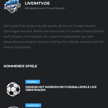
LIVEIMTV.DE
Alle Spiele live im TV und Stream
Auf LiveimTV.de findest Du alle Spiele die live im TV oder Stream
übertragen werden. Neben den deutschen TV-Sendern findest Du hier
auch Streams von Youtube etc. sowie Fernsehsender aus dem
benachbarten Ausland. Und das nicht nur für Fußball, sondern auch für
andere Sportarten.
KOMMENDE SPIELE
FUSSBALL
DEMNÄCHST WERDEN 591 FUSSBALLSPIELE LIVE Ü
BERTRAGEN
EISHOCKEY