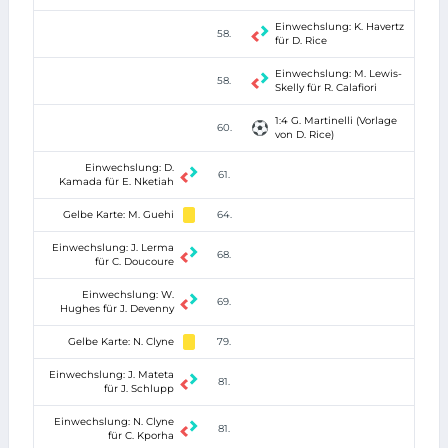
Einwechslung: K. Havertz
58.
für D. Rice
Einwechslung: M. Lewis-
58.
Skelly für R. Calafiori
1:4 G. Martinelli (Vorlage
60.
von D. Rice)
Einwechslung: D.
61.
Kamada für E. Nketiah
Gelbe Karte: M. Guehi
64.
Einwechslung: J. Lerma
68.
für C. Doucoure
Einwechslung: W.
69.
Hughes für J. Devenny
Gelbe Karte: N. Clyne
79.
Einwechslung: J. Mateta
81.
für J. Schlupp
Einwechslung: N. Clyne
81.
für C. Kporha