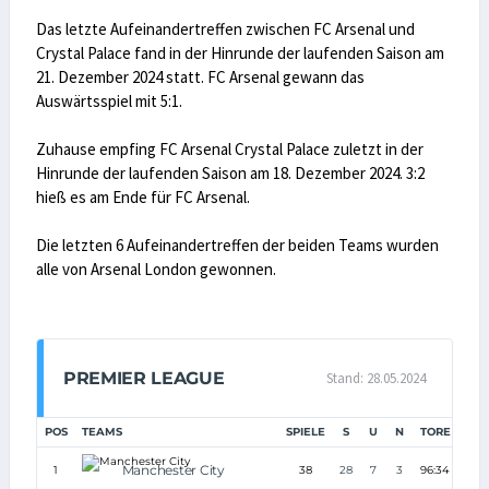
Das letzte Aufeinandertreffen zwischen FC Arsenal und
Crystal Palace fand in der Hinrunde der laufenden Saison am
21. Dezember 2024 statt. FC Arsenal gewann das
Auswärtsspiel mit 5:1.
Zuhause empfing FC Arsenal Crystal Palace zuletzt in der
Hinrunde der laufenden Saison am 18. Dezember 2024. 3:2
hieß es am Ende für FC Arsenal.
Die letzten 6 Aufeinandertreffen der beiden Teams wurden
alle von Arsenal London gewonnen.
PREMIER LEAGUE
Stand: 28.05.2024
POS
TEAMS
SPIELE
S
U
N
TORE
TD
Manchester City
1
38
28
7
3
96:34
+62