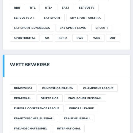
RBB
RTL
RTL+
SAT.1
SERVUSTV
SERVUSTV AT
SKY SPORT
SKY SPORT AUSTRIA
SKY SPORT BUNDESLIGA
SKY SPORT NEWS
SPORT 1
SPORTDIGITAL
SR
SRF 2
SWR
WDR
ZDF
WETTBEWERBE
BUNDESLIGA
BUNDESLIGA FRAUEN
CHAMPIONS LEAGUE
DFB-POKAL
DRITTE LIGA
ENGLISCHER FUSSBALL
EUROPA CONFERENCE LEAGUE
EUROPA LEAGUE
FRANZÖSISCHER FUSSBALL
FRAUENFUSSBALL
FREUNDSCHAFTSSPIEL
INTERNATIONAL