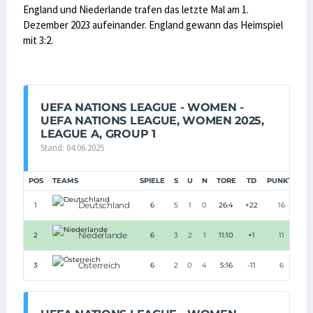
England und Niederlande trafen das letzte Mal am 1.
Dezember 2023 aufeinander. England gewann das Heimspiel
mit 3:2.
UEFA NATIONS LEAGUE - WOMEN -
UEFA NATIONS LEAGUE, WOMEN 2025,
LEAGUE A, GROUP 1
Stand: 04.06.2025
POS
TEAMS
SPIELE
S
U
N
TORE
TD
PUNKTE
Deutschland
1
6
5
1
0
26:4
+22
16
Niederlande
2
6
3
2
1
11:10
+1
11
Österreich
3
6
2
0
4
5:16
-11
6