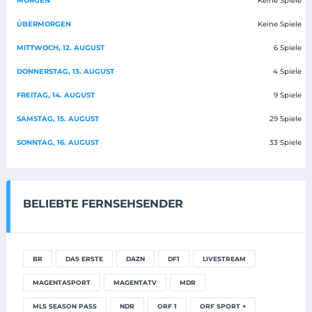
MORGEN
Keine Spiele
ÜBERMORGEN
Keine Spiele
MITTWOCH, 12. AUGUST
6 Spiele
DONNERSTAG, 13. AUGUST
4 Spiele
FREITAG, 14. AUGUST
9 Spiele
SAMSTAG, 15. AUGUST
29 Spiele
SONNTAG, 16. AUGUST
33 Spiele
BELIEBTE FERNSEHSENDER
BR
DAS ERSTE
DAZN
DF1
LIVESTREAM
MAGENTASPORT
MAGENTATV
MDR
MLS SEASON PASS
NDR
ORF 1
ORF SPORT +