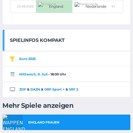
England
Niederlande
24.06.2022
5:1
SPIELINFOS KOMPAKT
Euro 2025
Mittwoch, 9. Juli
- 18:00 Uhr
ZDF
&
DAZN
&
ORF Sport +
&
SRF 2
Mehr Spiele anzeigen
ENGLAND FRAUEN