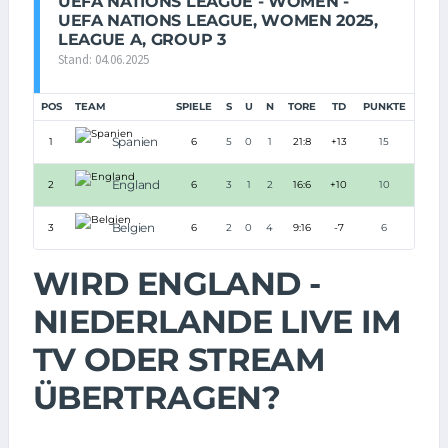
UEFA NATIONS LEAGUE - WOMEN -
UEFA NATIONS LEAGUE, WOMEN 2025,
LEAGUE A, GROUP 3
Stand: 04.06.2025
POS
TEAM
SPIELE
S
U
N
TORE
TD
PUNKTE
Spanien
1
6
5
0
1
21:8
+13
15
England
2
6
3
1
2
16:6
+10
10
Belgien
3
6
2
0
4
9:16
-7
6
WIRD ENGLAND -
NIEDERLANDE LIVE IM
TV ODER STREAM
ÜBERTRAGEN?