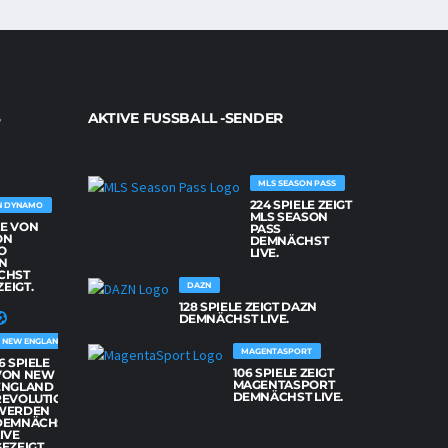
AKTIVE FUSSBALL -SENDER
MLS SEASON PASS
224 SPIELE ZEIGT
N DYNAMO
MLS SEASON
LE VON
PASS
ON
DEMNÄCHST
O
LIVE.
N
CHST
ZEIGT.
DAZN
128 SPIELE ZEIGT DAZN
DEMNÄCHST LIVE.
NEW ENGLAND REVOLUTION
MAGENTASPORT
6 SPIELE
106 SPIELE ZEIGT
VON NEW
MAGENTASPORT
ENGLAND
DEMNÄCHST LIVE.
REVOLUTION
WERDEN
DEMNÄCHST
IVE
EZEIGT.