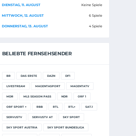
DIENSTAG, 11. AUGUST
Keine Spiele
MITTWOCH, 12. AUGUST
6 Spiele
DONNERSTAG, 13. AUGUST
4 Spiele
BELIEBTE FERNSEHSENDER
BR
DAS ERSTE
DAZN
DF1
LIVESTREAM
MAGENTASPORT
MAGENTATV
MDR
MLS SEASON PASS
NDR
ORF 1
ORF SPORT +
RBB
RTL
RTL+
SAT.1
SERVUSTV
SERVUSTV AT
SKY SPORT
SKY SPORT AUSTRIA
SKY SPORT BUNDESLIGA