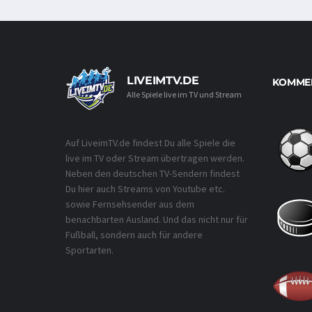
LIVEIMTV.DE
KOMMEN
Alle Spiele live im TV und Stream
Auf LiveimTV.de findest Du alle Spiele die
live im TV oder Stream übertragen werden.
Neben den deutschen TV-Sendern findest
Du hier auch Streams von Youtube etc.
sowie Fernsehsender aus dem
benachbarten Ausland. Und das nicht nur für
Fußball, sondern auch für andere
Sportarten.