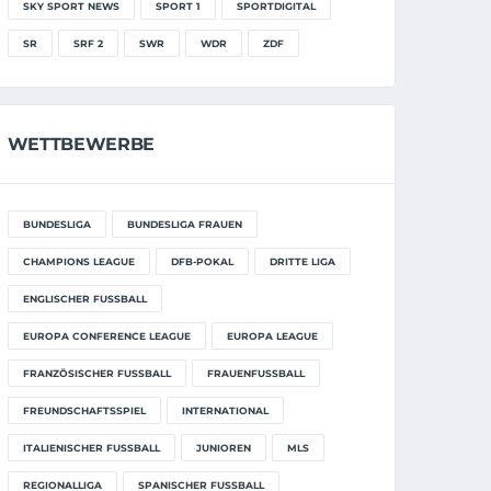
SKY SPORT NEWS
SPORT 1
SPORTDIGITAL
SR
SRF 2
SWR
WDR
ZDF
WETTBEWERBE
BUNDESLIGA
BUNDESLIGA FRAUEN
CHAMPIONS LEAGUE
DFB-POKAL
DRITTE LIGA
ENGLISCHER FUSSBALL
EUROPA CONFERENCE LEAGUE
EUROPA LEAGUE
FRANZÖSISCHER FUSSBALL
FRAUENFUSSBALL
FREUNDSCHAFTSSPIEL
INTERNATIONAL
ITALIENISCHER FUSSBALL
JUNIOREN
MLS
REGIONALLIGA
SPANISCHER FUSSBALL