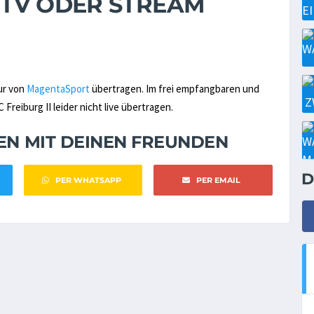
M TV ODER STREAM
nur von
MagentaSport
übertragen. Im frei empfangbaren und
Freiburg II leider nicht live übertragen.
NEN MIT DEINEN FREUNDEN
D
PER WHATSAPP
PER EMAIL