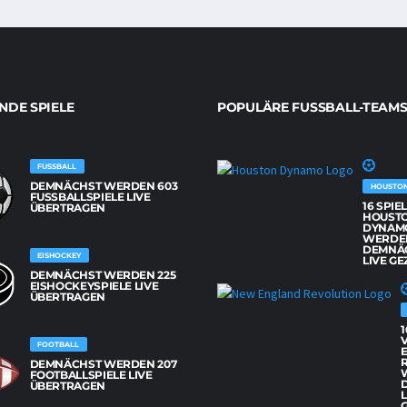
DE SPIELE
POPULÄRE FUSSBALL-TEAMS
FUSSBALL
DEMNÄCHST WERDEN 603
HOUSTO
FUSSBALLSPIELE LIVE Ü
16 SPIE
BERTRAGEN
HOUST
DYNAM
WERDE
DEMNÄ
EISHOCKEY
LIVE GE
DEMNÄCHST WERDEN 225
EISHOCKEYSPIELE LIVE
ÜBERTRAGEN
1
FOOTBALL
DEMNÄCHST WERDEN 207
FOOTBALLSPIELE LIVE
ÜBERTRAGEN
L
G