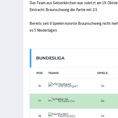
Das Team aus Gelsenkirchen war zuletzt am 19. Oktobe
Eintracht Braunschweig die Partie mit 2:3.
Bereits seit 6 Spielen konnte Braunschweig nicht m
es 5 Niederlagen.
BUNDESLIGA
POS
TEAMS
SPIELE
16
VfB Stuttgart
34
17
Schalke 04
34
18
Hertha BSC
34