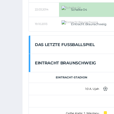
22.03.2014
Schalke 04
19.10.2013
Eintracht Braunschweig
DAS LETZTE FUSSBALLSPIEL
EINTRACHT BRAUNSCHWEIG
EINTRACHT-STADION
1:0 A. Ujah
Gelbe Karte: J. Nikolaou