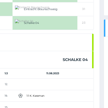
Eintracht Braunschweig
3:1
Schalke 04
2:3
SCHALKE 04
1:3
11.08.2023
12.
19.
1:1 K. Karaman
25.