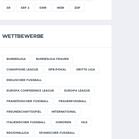
SR
SRF 2
SWR
WDR
ZDF
WETTBEWERBE
BUNDESLIGA
BUNDESLIGA FRAUEN
CHAMPIONS LEAGUE
DFB-POKAL
DRITTE LIGA
ENGLISCHER FUSSBALL
EUROPA CONFERENCE LEAGUE
EUROPA LEAGUE
FRANZÖSISCHER FUSSBALL
FRAUENFUSSBALL
FREUNDSCHAFTSSPIEL
INTERNATIONAL
ITALIENISCHER FUSSBALL
JUNIOREN
MLS
REGIONALLIGA
SPANISCHER FUSSBALL