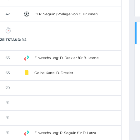
42.
1:2 P. Seguin (Vorlage von C. Brunner)
ZEITSTAND: 1:2
63.
Einwechslung: D. Drexler für B. Lasme
65.
Gelbe Karte: D. Drexler
70.
71.
71.
71.
Einwechslung: P. Seguin für D. Latza