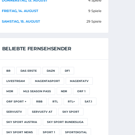
DONNERSTAG, 13. AUGUST
4 Spiele
FREITAG, 14. AUGUST
9 Spiele
SAMSTAG, 15. AUGUST
29 Spiele
BELIEBTE FERNSEHSENDER
BR
DAS ERSTE
DAZN
DF1
LIVESTREAM
MAGENTASPORT
MAGENTATV
MDR
MLS SEASON PASS
NDR
ORF 1
ORF SPORT +
RBB
RTL
RTL+
SAT.1
SERVUSTV
SERVUSTV AT
SKY SPORT
SKY SPORT AUSTRIA
SKY SPORT BUNDESLIGA
SKY SPORT NEWS
SPORT 1
SPORTDIGITAL