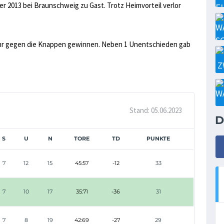
r 2013 bei Braunschweig zu Gast. Trotz Heimvorteil verlor
ehr gegen die Knappen gewinnen. Neben 1 Unentschieden gab
Stand: 05.06.2023
D
S
U
N
TORE
TD
PUNKTE
7
12
15
45:57
-12
33
7
10
17
35:71
-36
31
7
8
19
42:69
-27
29