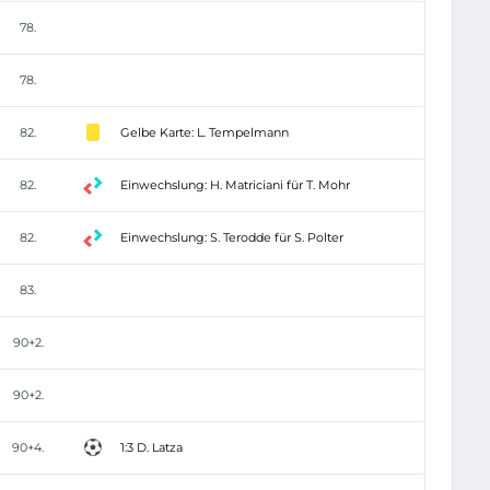
78.
78.
82.
Gelbe Karte: L. Tempelmann
82.
Einwechslung: H. Matriciani für T. Mohr
82.
Einwechslung: S. Terodde für S. Polter
83.
90+2.
90+2.
90+4.
1:3 D. Latza