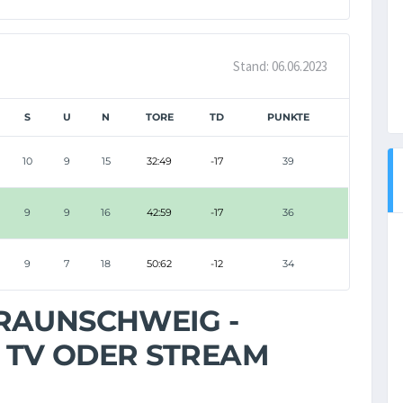
Stand: 06.06.2023
S
U
N
TORE
TD
PUNKTE
10
9
15
32:49
-17
39
9
9
16
42:59
-17
36
9
7
18
50:62
-12
34
RAUNSCHWEIG -
M TV ODER STREAM