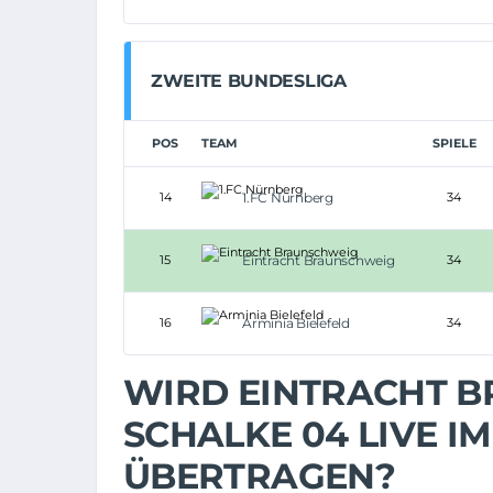
ZWEITE BUNDESLIGA
POS
TEAM
SPIELE
14
1.FC Nürnberg
34
15
Eintracht Braunschweig
34
16
Arminia Bielefeld
34
WIRD EINTRACHT B
SCHALKE 04 LIVE I
ÜBERTRAGEN?