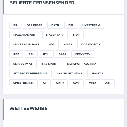
BELIEBTE FERNSEHSENDER
BR
DAS ERSTE
DAZN
DF1
LIVESTREAM
MAGENTASPORT
MAGENTATV
MDR
MLS SEASON PASS
NDR
ORF 1
ORF SPORT +
RBB
RTL
RTL+
SAT.1
SERVUSTV
SERVUSTV AT
SKY SPORT
SKY SPORT AUSTRIA
SKY SPORT BUNDESLIGA
SKY SPORT NEWS
SPORT 1
SPORTDIGITAL
SR
SRF 2
SWR
WDR
ZDF
WETTBEWERBE