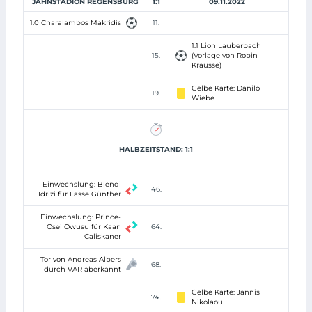
JAHNSTADION REGENSBURG
1:1
09.11.2022
1:0 Charalambos Makridis
11.
1:1 Lion Lauberbach
15.
(Vorlage von Robin
Krausse)
Gelbe Karte: Danilo
19.
Wiebe
HALBZEITSTAND: 1:1
Einwechslung: Blendi
46.
Idrizi für Lasse Günther
Einwechslung: Prince-
Osei Owusu für Kaan
64.
Caliskaner
Tor von Andreas Albers
68.
durch VAR aberkannt
Gelbe Karte: Jannis
74.
Nikolaou