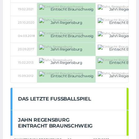
Eintracht Braunschweig
Jahn Regensbur
19.02.2021
Jahn Regensburg
Eintracht Braun
23.10.2020
Eintracht Braunschweig
Jahn Regensbur
04.03.2018
Jahn Regensburg
Eintracht Braun
23.09.2017
Jahn Regensburg
Eintracht Braun
15.02.2013
Eintracht Braunschweig
Jahn Regensbur
15.09.2012
DAS LETZTE FUSSBALLSPIEL
JAHN REGENSBURG
EINTRACHT BRAUNSCHWEIG