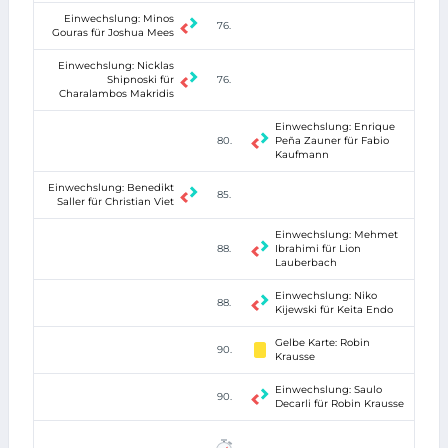
Einwechslung: Minos
76.
Gouras für Joshua Mees
Einwechslung: Nicklas
Shipnoski für
76.
Charalambos Makridis
Einwechslung: Enrique
80.
Peña Zauner für Fabio
Kaufmann
Einwechslung: Benedikt
85.
Saller für Christian Viet
Einwechslung: Mehmet
88.
Ibrahimi für Lion
Lauberbach
Einwechslung: Niko
88.
Kijewski für Keita Endo
Gelbe Karte: Robin
90.
Krausse
Einwechslung: Saulo
90.
Decarli für Robin Krausse