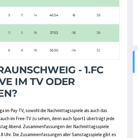
9
11
14
46:54
-8
38
11
5
18
37:53
-16
38
8
8
18
36:50
-14
32
AUNSCHWEIG - 1.FC
VE IM TV ODER
EN?
iga im Pay-TV, sowohl die Nachmittagsspiele als auch das
s auch im Free-TV zu sehen, denn auch Sport1 überträgt jede
mstag Abend. Zusammenfassungen der Nachmittagsspiele
18 Uhr. Die Zusammenfassungen aller Samstagsspiele gibt es