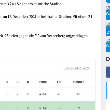
nem 3:2 als Sieger das heimische Stadion.
 am 17. Dezember 2023 im heimischen Stadion. Mit einem 2:1
eit 4 Spielen gegen die Elf vom Betzenberg ungeschlagen.
D
Stand: 24.05.2024
S
U
N
TORE
TD
PUNKTE
11
7
16
43:64
-21
40
11
6
17
59:64
-5
39