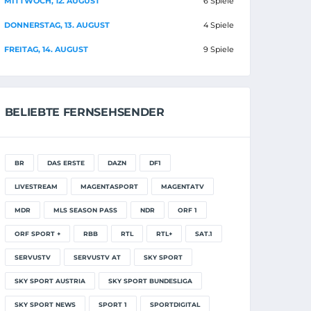
MITTWOCH, 12. AUGUST
6 Spiele
DONNERSTAG, 13. AUGUST
4 Spiele
FREITAG, 14. AUGUST
9 Spiele
BELIEBTE FERNSEHSENDER
BR
DAS ERSTE
DAZN
DF1
LIVESTREAM
MAGENTASPORT
MAGENTATV
MDR
MLS SEASON PASS
NDR
ORF 1
ORF SPORT +
RBB
RTL
RTL+
SAT.1
SERVUSTV
SERVUSTV AT
SKY SPORT
SKY SPORT AUSTRIA
SKY SPORT BUNDESLIGA
SKY SPORT NEWS
SPORT 1
SPORTDIGITAL