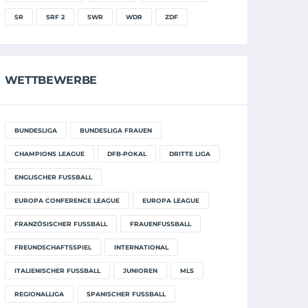
SR
SRF 2
SWR
WDR
ZDF
WETTBEWERBE
BUNDESLIGA
BUNDESLIGA FRAUEN
CHAMPIONS LEAGUE
DFB-POKAL
DRITTE LIGA
ENGLISCHER FUSSBALL
EUROPA CONFERENCE LEAGUE
EUROPA LEAGUE
FRANZÖSISCHER FUSSBALL
FRAUENFUSSBALL
FREUNDSCHAFTSSPIEL
INTERNATIONAL
ITALIENISCHER FUSSBALL
JUNIOREN
MLS
REGIONALLIGA
SPANISCHER FUSSBALL