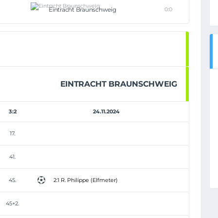
Eintracht Braunschweig
0:0
EINTRACHT BRAUNSCHWEIG
3:2
24.11.2024
17.
41.
45.
2:1 R. Philippe (Elfmeter)
45+2.