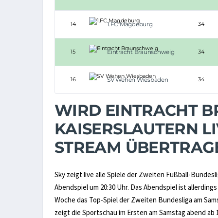
14
1.FC Magdeburg
34
15
Eintracht Braunschweig
34
16
SV Wehen Wiesbaden
34
WIRD EINTRACHT BR
KAISERSLAUTERN LI
STREAM ÜBERTRAG
Sky zeigt live alle Spiele der Zweiten Fußball-Bundesl
Abendspiel um 20:30 Uhr. Das Abendspiel ist allerding
Woche das Top-Spiel der Zweiten Bundesliga am Sa
zeigt die Sportschau im Ersten am Samstag abend ab 