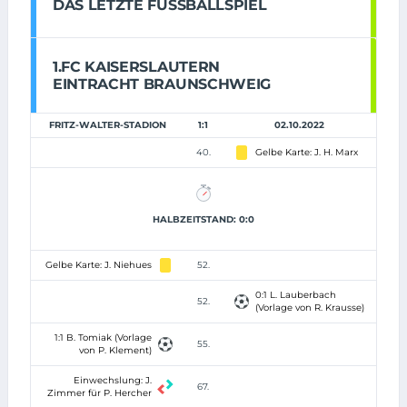
DAS LETZTE FUSSBALLSPIEL
1.FC KAISERSLAUTERN
EINTRACHT BRAUNSCHWEIG
FRITZ-WALTER-STADION
1:1
02.10.2022
40.
Gelbe Karte: J. H. Marx
HALBZEITSTAND: 0:0
Gelbe Karte: J. Niehues
52.
0:1 L. Lauberbach
52.
(Vorlage von R. Krausse)
1:1 B. Tomiak (Vorlage
55.
von P. Klement)
Einwechslung: J.
67.
Zimmer für P. Hercher