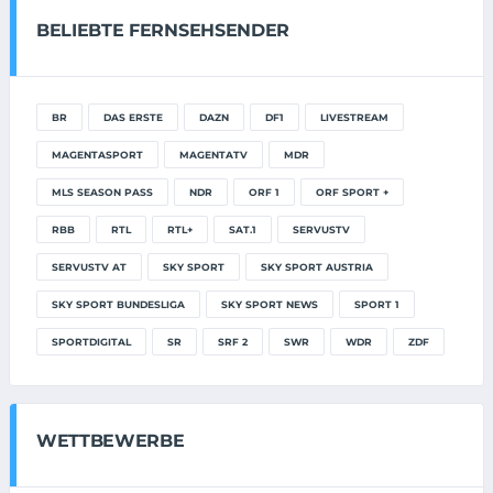
BELIEBTE FERNSEHSENDER
BR
DAS ERSTE
DAZN
DF1
LIVESTREAM
MAGENTASPORT
MAGENTATV
MDR
MLS SEASON PASS
NDR
ORF 1
ORF SPORT +
RBB
RTL
RTL+
SAT.1
SERVUSTV
SERVUSTV AT
SKY SPORT
SKY SPORT AUSTRIA
SKY SPORT BUNDESLIGA
SKY SPORT NEWS
SPORT 1
SPORTDIGITAL
SR
SRF 2
SWR
WDR
ZDF
WETTBEWERBE