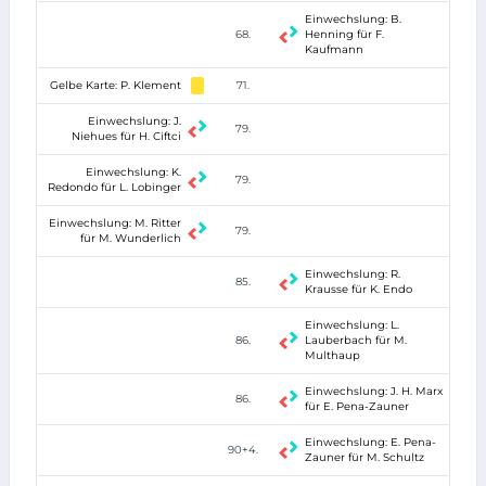
Einwechslung: B.
68.
Henning für F.
Kaufmann
Gelbe Karte: P. Klement
71.
Einwechslung: J.
79.
Niehues für H. Ciftci
Einwechslung: K.
79.
Redondo für L. Lobinger
Einwechslung: M. Ritter
79.
für M. Wunderlich
Einwechslung: R.
85.
Krausse für K. Endo
Einwechslung: L.
86.
Lauberbach für M.
Multhaup
Einwechslung: J. H. Marx
86.
für E. Pena-Zauner
Einwechslung: E. Pena-
90+4.
Zauner für M. Schultz