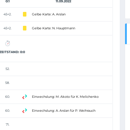
0:1
11.09.2022
45+2.
Gelbe Karte: A. Arslan
45+2.
Gelbe Karte: N. Hauptmann
EITSTAND: 0:0
52.
58.
60.
Einwechslung: M. Akoto für K. Melichenko
60.
Einwechslung: A. Arslan für P. Weihrauch
71.