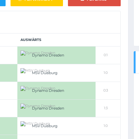
AUSWÄRTS
Dynamo Dresden
0:1
MSV Duisburg
1:0
Dynamo Dresden
0:3
Dynamo Dresden
1:3
MSV Duisburg
1:0