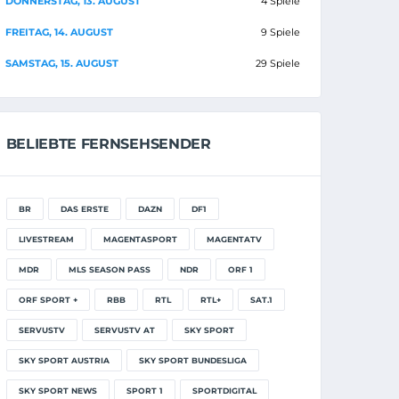
DONNERSTAG, 13. AUGUST
4 Spiele
FREITAG, 14. AUGUST
9 Spiele
SAMSTAG, 15. AUGUST
29 Spiele
BELIEBTE FERNSEHSENDER
BR
DAS ERSTE
DAZN
DF1
LIVESTREAM
MAGENTASPORT
MAGENTATV
MDR
MLS SEASON PASS
NDR
ORF 1
ORF SPORT +
RBB
RTL
RTL+
SAT.1
SERVUSTV
SERVUSTV AT
SKY SPORT
SKY SPORT AUSTRIA
SKY SPORT BUNDESLIGA
SKY SPORT NEWS
SPORT 1
SPORTDIGITAL