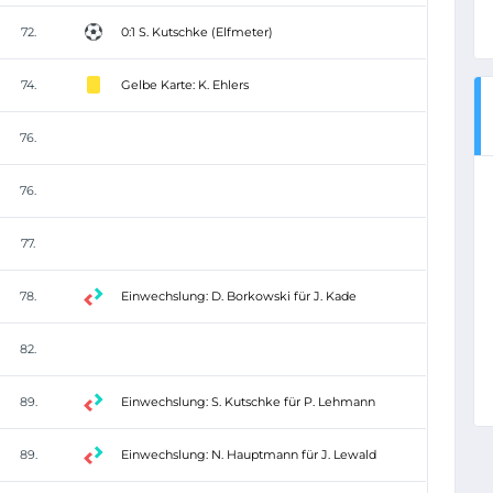
72.
0:1 S. Kutschke (Elfmeter)
74.
Gelbe Karte: K. Ehlers
76.
76.
77.
78.
Einwechslung: D. Borkowski für J. Kade
82.
89.
Einwechslung: S. Kutschke für P. Lehmann
89.
Einwechslung: N. Hauptmann für J. Lewald