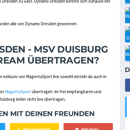
mo Dresden zu Gast. Dynamo Dresden konnte sich zuhause mit
wurden alle von Dynamo Dresden gewonnen.
DEN - MSV DUISBURG
STREAM ÜBERTRAGEN?
D
 exklusiv von MagentaSport live sowohl einzeln als auch in
von
MagentaSport
übertragen. Im frei empfangbaren und
sburg leider nicht live übertragen.
NEN MIT DEINEN FREUNDEN
PER WHATSAPP
PER EMAIL