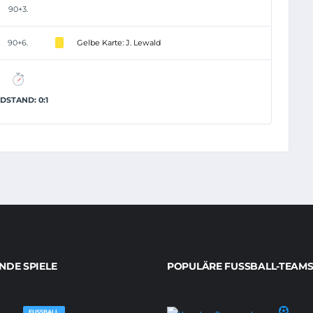
90+3.
90+6.
Gelbe Karte: J. Lewald
DSTAND: 0:1
DE SPIELE
POPULÄRE FUSSBALL-TEAMS
FUSSBALL