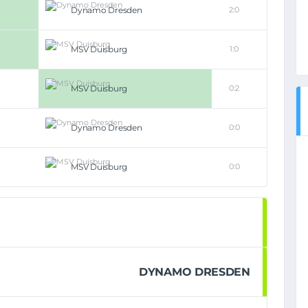
Dynamo Dresden
2:0
MSV Duisburg
1:0
MSV Duisburg
0:2
Dynamo Dresden
0:0
MSV Duisburg
0:0
DYNAMO DRESDEN