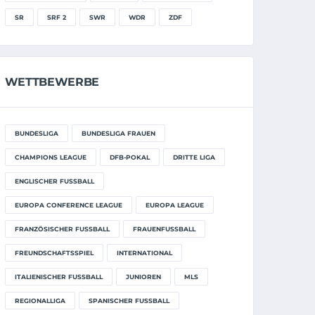
SR
SRF 2
SWR
WDR
ZDF
WETTBEWERBE
BUNDESLIGA
BUNDESLIGA FRAUEN
CHAMPIONS LEAGUE
DFB-POKAL
DRITTE LIGA
ENGLISCHER FUSSBALL
EUROPA CONFERENCE LEAGUE
EUROPA LEAGUE
FRANZÖSISCHER FUSSBALL
FRAUENFUSSBALL
FREUNDSCHAFTSSPIEL
INTERNATIONAL
ITALIENISCHER FUSSBALL
JUNIOREN
MLS
REGIONALLIGA
SPANISCHER FUSSBALL