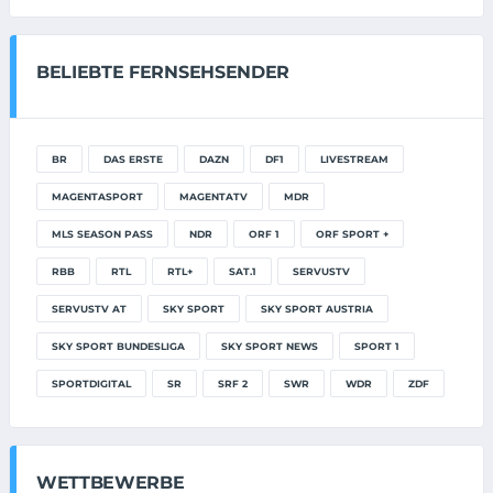
BELIEBTE FERNSEHSENDER
BR
DAS ERSTE
DAZN
DF1
LIVESTREAM
MAGENTASPORT
MAGENTATV
MDR
MLS SEASON PASS
NDR
ORF 1
ORF SPORT +
RBB
RTL
RTL+
SAT.1
SERVUSTV
SERVUSTV AT
SKY SPORT
SKY SPORT AUSTRIA
SKY SPORT BUNDESLIGA
SKY SPORT NEWS
SPORT 1
SPORTDIGITAL
SR
SRF 2
SWR
WDR
ZDF
WETTBEWERBE