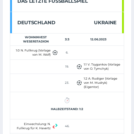
DAS LETZTE FUSSBALLSPIEL
DEUTSCHLAND
UKRAINE
WOHNINVEST
3:3
12.06.2023
WESERSTADION
1:0 N. Fullkrug (Vorlage
6.
von M. Wolf)
1:1 V. Tsygankov (Vorlage
19.
von O. Tymchyk)
1:2 A. Rudiger (Vorlage
23.
von M. Mudryk)
(Eigentor)
HALBZEITSTAND: 1:2
Einwechslung: N.
46.
Fullkrug für K. Havertz