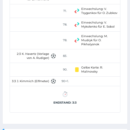
Einwechslung: V.
71.
Tsygankov für O. Zubkov
Einwechslung: V.
78.
Mykolenko für E. Sobol
Einwechslung: M.
78.
Mudryk für O.
Pikhalyonok
2:3 K. Havertz (Vorlage
83.
von A. Rudiger)
Gelbe Karte: R.
90.
Malinovsky
3:3 J. Kimmich (Elfmeter)
90+1.
ENDSTAND: 3:3