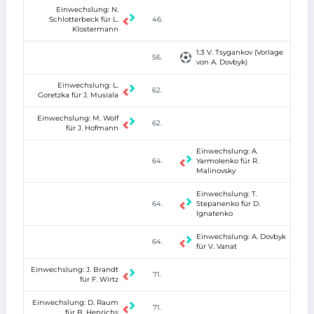
Einwechslung: N.
Schlotterbeck für L.
46.
Klostermann
1:3 V. Tsygankov (Vorlage
56.
von A. Dovbyk)
Einwechslung: L.
62.
Goretzka für J. Musiala
Einwechslung: M. Wolf
62.
für J. Hofmann
Einwechslung: A.
64.
Yarmolenko für R.
Malinovsky
Einwechslung: T.
64.
Stepanenko für D.
Ignatenko
Einwechslung: A. Dovbyk
64.
für V. Vanat
Einwechslung: J. Brandt
71.
für F. Wirtz
Einwechslung: D. Raum
71.
für B. Henrichs