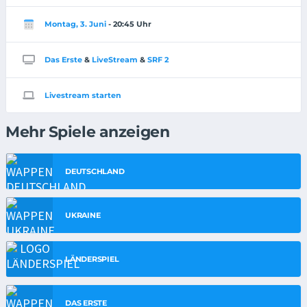
Montag, 3. Juni
- 20:45 Uhr
Das Erste
&
LiveStream
&
SRF 2
Livestream starten
Mehr Spiele anzeigen
DEUTSCHLAND
UKRAINE
LÄNDERSPIEL
DAS ERSTE