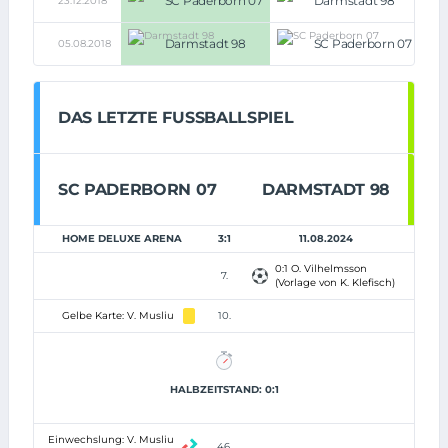
SC Paderborn 07
Darmstadt 98
23.12.2018
6:2
Darmstadt 98
SC Paderborn 07
05.08.2018
1:0
DAS LETZTE FUSSBALLSPIEL
SC PADERBORN 07
DARMSTADT 98
HOME DELUXE ARENA
3:1
11.08.2024
0:1 O. Vilhelmsson
7.
(Vorlage von K. Klefisch)
Gelbe Karte: V. Musliu
10.
HALBZEITSTAND: 0:1
Einwechslung: V. Musliu
46.