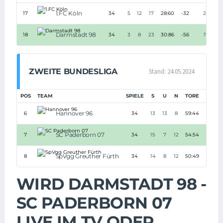
1.FC Köln
17
34
5
12
17
28:60
-32
27
Darmstadt 98
18
34
3
8
23
30:86
-56
17
ZWEITE BUNDESLIGA
Stand: 24.05.2024
POS
TEAM
SPIELE
S
U
N
TORE
TD
Hannover 96
6
34
13
13
8
59:44
+15
SC Paderborn 07
7
34
15
7
12
54:54
0
SpVgg Greuther Fürth
8
34
14
8
12
50:49
+1
WIRD DARMSTADT 98 -
SC PADERBORN 07
LIVE IM TV ODER