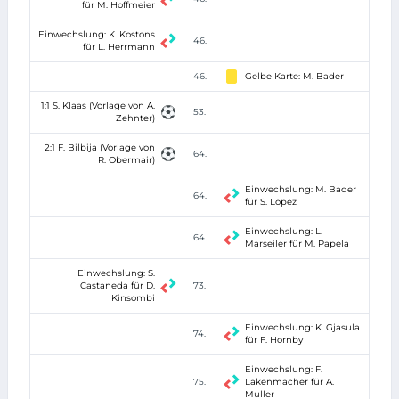
für M. Hoffmeier
Einwechslung: K. Kostons
46.
für L. Herrmann
46.
Gelbe Karte: M. Bader
1:1 S. Klaas (Vorlage von A.
53.
Zehnter)
2:1 F. Bilbija (Vorlage von
64.
R. Obermair)
Einwechslung: M. Bader
64.
für S. Lopez
Einwechslung: L.
64.
Marseiler für M. Papela
Einwechslung: S.
Castaneda für D.
73.
Kinsombi
Einwechslung: K. Gjasula
74.
für F. Hornby
Einwechslung: F.
75.
Lakenmacher für A.
Muller