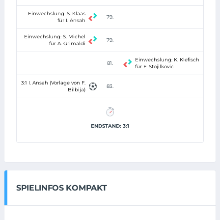
Einwechslung: S. Klaas
79.
für I. Ansah
Einwechslung: S. Michel
79.
für A. Grimaldi
Einwechslung: K. Klefisch
81.
für F. Stojilkovic
3:1 I. Ansah (Vorlage von F.
83.
Bilbija)
ENDSTAND: 3:1
SPIELINFOS KOMPAKT