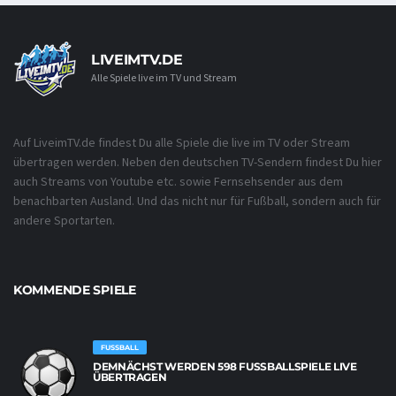
LIVEIMTV.DE
Alle Spiele live im TV und Stream
Auf LiveimTV.de findest Du alle Spiele die live im TV oder Stream
übertragen werden. Neben den deutschen TV-Sendern findest Du hier
auch Streams von Youtube etc. sowie Fernsehsender aus dem
benachbarten Ausland. Und das nicht nur für Fußball, sondern auch für
andere Sportarten.
KOMMENDE SPIELE
FUSSBALL
DEMNÄCHST WERDEN 598 FUSSBALLSPIELE LIVE Ü
BERTRAGEN