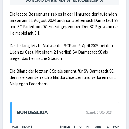
VORSCHAU DARMSTADT 98 - SC PADERBORN 07
Die letzte Begegnung gab es in der Hinrunde der laufenden
Saison am 11. August 2024 und nun stehen sich Darmstadt 98
und SC Paderborn 07 erneut gegenüber. Der SCP gewann das
Heimspiel mit 3:1.
Das bislang letzte Mal war der SCP am 9. April 2023 bei den
Lilien zu Gast. Mit einem 2:1 verließ SV Darmstadt 98 als
Sieger das heimische Stadion.
Die Bilanz der letzten 6 Spiele spricht für SV Darmstadt 98,
denn sie konnten sich 5 Mal durchsetzen und verloren nur 1
Mal gegen Paderborn.
BUNDESLIGA
Stand: 24.05.2024
POS
TEAMS
SPIELE
S
U
N
TORE
TD
PUNKTE