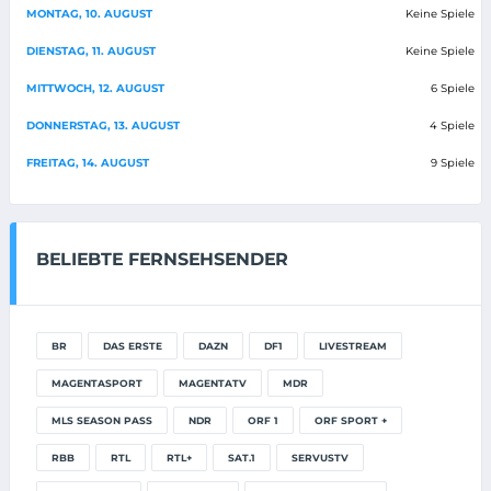
MONTAG, 10. AUGUST
Keine Spiele
DIENSTAG, 11. AUGUST
Keine Spiele
MITTWOCH, 12. AUGUST
6 Spiele
DONNERSTAG, 13. AUGUST
4 Spiele
FREITAG, 14. AUGUST
9 Spiele
BELIEBTE FERNSEHSENDER
BR
DAS ERSTE
DAZN
DF1
LIVESTREAM
MAGENTASPORT
MAGENTATV
MDR
MLS SEASON PASS
NDR
ORF 1
ORF SPORT +
RBB
RTL
RTL+
SAT.1
SERVUSTV