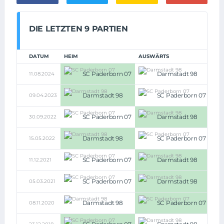
DIE LETZTEN 9 PARTIEN
DATUM
HEIM
AUSWÄRTS
SC Paderborn 07
Darmstadt 98
11.08.2024
3:1
Darmstadt 98
SC Paderborn 07
09.04.2023
2:1
SC Paderborn 07
Darmstadt 98
30.09.2022
1:2
Darmstadt 98
SC Paderborn 07
15.05.2022
3:0
SC Paderborn 07
Darmstadt 98
11.12.2021
0:1
SC Paderborn 07
Darmstadt 98
05.03.2021
2:3
Darmstadt 98
SC Paderborn 07
08.11.2020
0:4